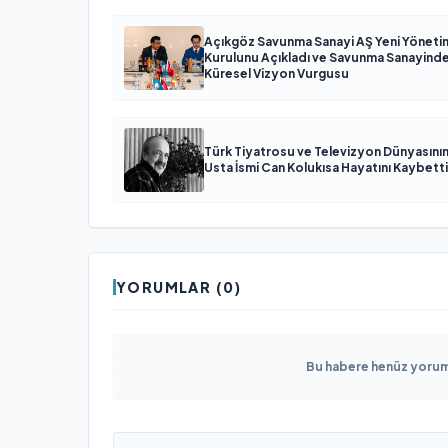
Açıkgöz Savunma Sanayi AŞ Yeni Yöneti
Kurulunu Açıkladı ve Savunma Sanayind
Küresel Vizyon Vurgusu
Türk Tiyatrosu ve Televizyon Dünyasını
Usta İsmi Can Kolukısa Hayatını Kaybetti
YORUMLAR (0)
Bu habere henüz yorum 