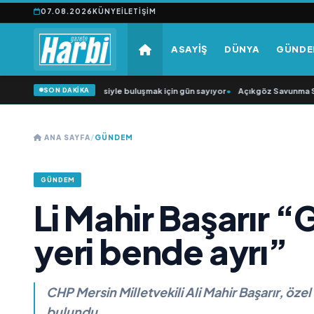
07.08.2026
KÜNYE
İLETIŞIM
ASAYİŞ
DÜNYA
GÜND
SON DAKİKA
üğün Şarkıcısı” seyircisiyle buluşmak için gün sayıyor
•
Açıkgöz Savunma Sana
ANA SAYFA
/
GÜNDEM
GÜNDEM
Li Mahir Başarır “
yeri bende ayrı”
CHP Mersin Milletvekili Ali Mahir Başarır, öze
bulundu.