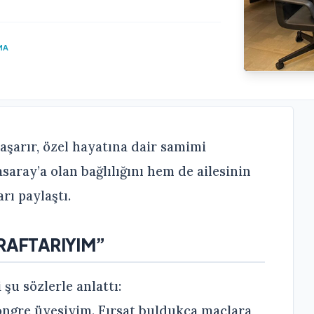
MA
aşarır, özel hayatına dair samimi
aray’a olan bağlılığını hem de ailesinin
rı paylaştı.
ARAFTARIYIM”
 şu sözlerle anlattı:
kongre üyesiyim. Fırsat buldukça maçlara