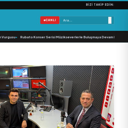
BIZI TAKIP EDIN:
CANLI
urgusu
•
Rubato Konser Serisi Müzikseverlerle Buluşmaya Devam Ediyor
•
Yo