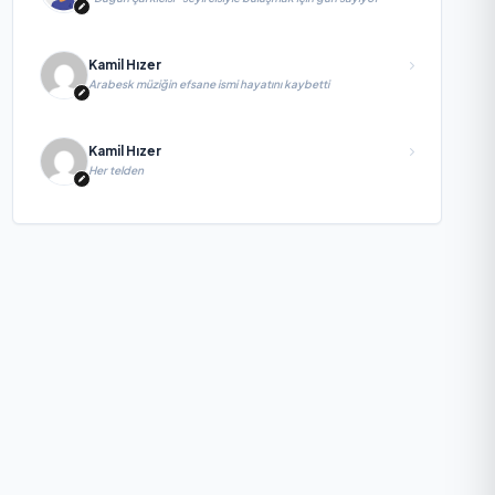
Kamil Hızer
Arabesk müziğin efsane ismi hayatını kaybetti
Kamil Hızer
Her telden