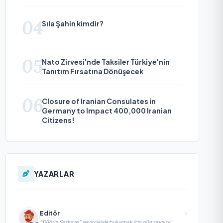
04
Sıla Şahin kimdir?
05
Nato Zirvesi'nde Taksiler Türkiye'nin
Tanıtım Fırsatına Dönüşecek
06
Closure of Iranian Consulates in
Germany to Impact 400,000 Iranian
Citizens!
YAZARLAR
Editör
“Düğün Şarkıcısı” seyircisiyle buluşmak için gün sayıyor