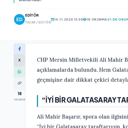
EDITÖR
14.11.2025 13:55
18 OKUNMA
1 DK OKU
YAZAR / EDITÖR
CHP Mersin Milletvekili Ali Mahir B
X
açıklamalarda bulundu. Hem Galatas
geçmişine dair dikkat çekici detayla
18
“İYİ BİR GALATASARAY T
OKUNMA
Ali Mahir Başarır, spora olan ilgisini
“İyi bir Galatasaray taraftarıyım, 