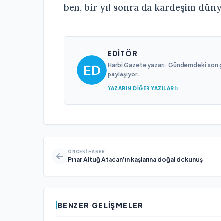
ben, bir yıl sonra da kardeşim düny
EDITÖR
Harbi Gazete yazarı. Gündemdeki son gel
paylaşıyor.
YAZARIN DIĞER YAZILARI
ÖNCEKI HABER
Pınar Altuğ Atacan’ın kaşlarına doğal dokunuş
BENZER GELIŞMELER