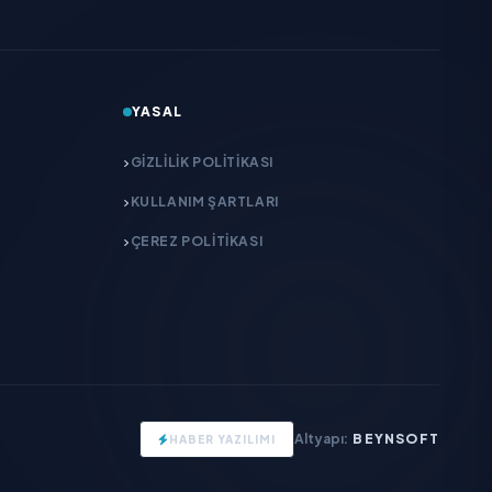
YASAL
GIZLILIK POLITIKASI
KULLANIM ŞARTLARI
ÇEREZ POLITIKASI
Altyapı:
BEYNSOFT
HABER YAZILIMI