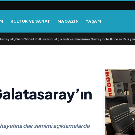
EM
KÜLTÜR VE SANAT
MAGAZİN
YAŞAM
yi AŞ Yeni Yönetim Kurulunu Açıkladı ve Savunma Sanayinde Küresel Vizyon V
Galatasaray’ın
l hayatına dair samimi açıklamalarda