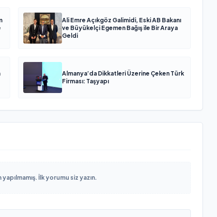
m
Ali Emre Açıkgöz Galimidi, Eski AB Bakanı
e
ve Büyükelçi Egemen Bağış ile Bir Araya
Geldi
n
Almanya’da Dikkatleri Üzerine Çeken Türk
Firması: Taşyapı
yapılmamış. İlk yorumu siz yazın.