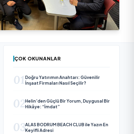
ÇOK OKUNANLAR
01
Doğru Yatırımın Anahtarı: Güvenilir
İnşaat Firmaları Nasıl Seçilir?
02
Helin’den Güçlü Bir Yorum, Duygusal Bir
Hikâye: “İmdat”
03
ALAS BODRUM BEACH CLUB ile Yazın En
Keyifli Adresi