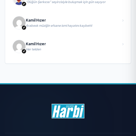
“Düğün Şarkıcısı” seyircisiyle buluşmak için gün sayıyor
Kamil Hızer
Arabesk müziğin efsane ismi hayatını kaybetti
Kamil Hızer
Her telden