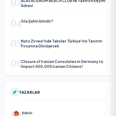
03
ALAS BODRUM BEACH CLUB ile Yazın En Keyifli
Adresi
04
Sıla Şahin kimdir?
05
Nato Zirvesi'nde Taksiler Türkiye'nin Tanıtım
Fırsatına Dönüşecek
06
Closure of Iranian Consulates in Germany to
Impact 400,000 Iranian Citizens!
YAZARLAR
Editör