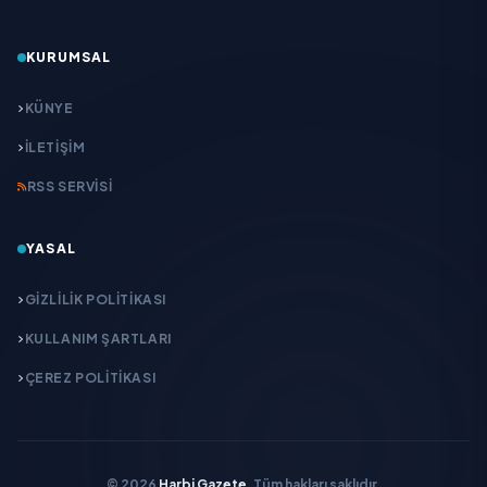
KURUMSAL
KÜNYE
İLETIŞIM
RSS SERVISI
YASAL
GIZLILIK POLITIKASI
KULLANIM ŞARTLARI
ÇEREZ POLITIKASI
© 2026
Harbi Gazete
. Tüm hakları saklıdır.