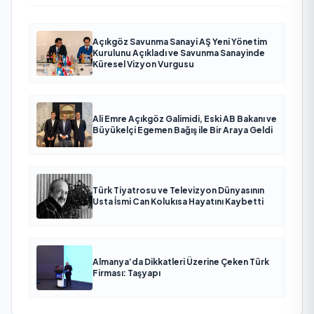
Açıkgöz Savunma Sanayi AŞ Yeni Yönetim
Kurulunu Açıkladı ve Savunma Sanayinde
Küresel Vizyon Vurgusu
Ali Emre Açıkgöz Galimidi, Eski AB Bakanı ve
Büyükelçi Egemen Bağış ile Bir Araya Geldi
Türk Tiyatrosu ve Televizyon Dünyasının
Usta İsmi Can Kolukısa Hayatını Kaybetti
Almanya’da Dikkatleri Üzerine Çeken Türk
Firması: Taşyapı