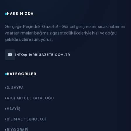
HAKKIMIZDA
Gerçeğin Peşindeki Gazete! - Güncel gelişmeleri, sıcak haberleri
ve araştırmaları bağımsız gazetecilik ilkeleriyle hızlı ve doğru
şekilde sizlere sunuyoruz.
INFO@HARBIGAZETE.COM.TR
KATEGORILER
3. SAYFA
A101 AKTÜEL KATALOĞU
ASAYİŞ
BİLİM VE TEKNOLOJİ
BİYOGRAFİ