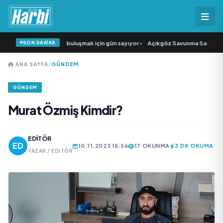
SON DAKİKA
rkıcısı” seyircisiyle buluşmak için gün sayıyor
•
Açıkgöz Savunma Sanayi AŞ Ye
ANA SAYFA
/
GÜNDEM
GÜNDEM
Murat Özmiş Kimdir?
EDITÖR
10.11.2023 15:56
17 OKUNMA
3 DK OKUMA
YAZAR / EDITÖR