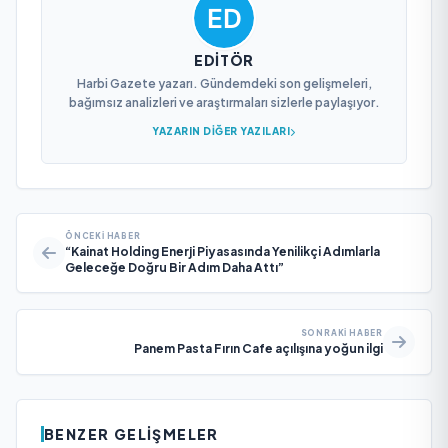
EDITÖR
Harbi Gazete yazarı. Gündemdeki son gelişmeleri,
bağımsız analizleri ve araştırmaları sizlerle paylaşıyor.
YAZARIN DIĞER YAZILARI
ÖNCEKI HABER
“Kainat Holding Enerji Piyasasında Yenilikçi Adımlarla
Geleceğe Doğru Bir Adım Daha Attı”
SONRAKI HABER
Panem Pasta Fırın Cafe açılışına yoğun ilgi
BENZER GELIŞMELER