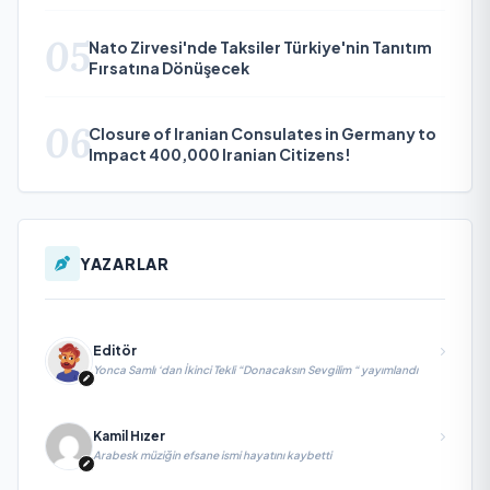
05
Nato Zirvesi'nde Taksiler Türkiye'nin Tanıtım
Fırsatına Dönüşecek
06
Closure of Iranian Consulates in Germany to
Impact 400,000 Iranian Citizens!
YAZARLAR
Editör
Yonca Samlı ‘dan İkinci Tekli “Donacaksın Sevgilim “ yayımlandı
Kamil Hızer
Arabesk müziğin efsane ismi hayatını kaybetti