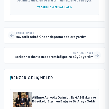
bağımsız analizleri ve araştırmaları sizlerle paylaşıyor.
YAZARIN DIĞER YAZILARI
ÖNCEKI HABER
Havacılık sektöründen depremzedelere yardım
SONRAKI HABER
Berkan Karahan’dan deprem bölgesine büyük yardım
BENZER GELIŞMELER
Ali Emre Açıkgöz Galimidi, Eski AB Bakanı ve
Büyükelçi Egemen Bağış ile Bir Araya Geldi