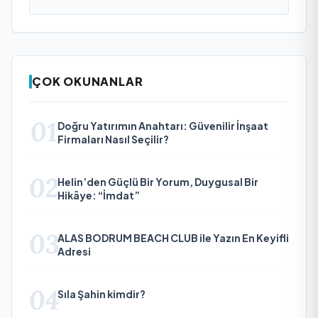
ÇOK OKUNANLAR
01
Doğru Yatırımın Anahtarı: Güvenilir İnşaat
Firmaları Nasıl Seçilir?
02
Helin’den Güçlü Bir Yorum, Duygusal Bir
Hikâye: “İmdat”
03
ALAS BODRUM BEACH CLUB ile Yazın En Keyifli
Adresi
04
Sıla Şahin kimdir?