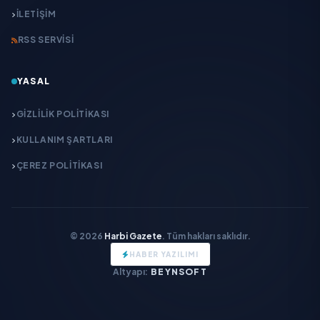
İLETIŞIM
RSS SERVISI
YASAL
GIZLILIK POLITIKASI
KULLANIM ŞARTLARI
ÇEREZ POLITIKASI
© 2026
Harbi Gazete
. Tüm hakları saklıdır.
HABER YAZILIMI
Altyapı:
BEYNSOFT