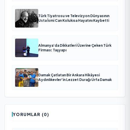
Türk Tiyatrosu ve Televizyon Dünyasının
Usta İsmi Can Kolukısa Hayatını Kaybetti
Almanya’da Dikkatleri Üzerine Çeken Türk
Firması: Taşyapı
Damak Çatlatan Bir Ankara Hikâyesi
Aydınlıkevler’in Lezzet Durağı Urfa Damak
YORUMLAR (0)