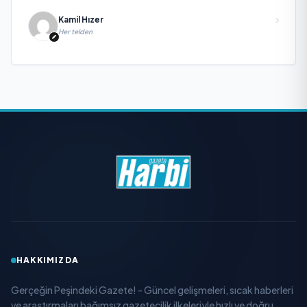
Kamil Hızer
Her telden
HAKKIMIZDA
Gerçeğin Peşindeki Gazete! - Güncel gelişmeleri, sıcak haberleri
ve araştırmaları bağımsız gazetecilik ilkeleriyle hızlı ve doğru