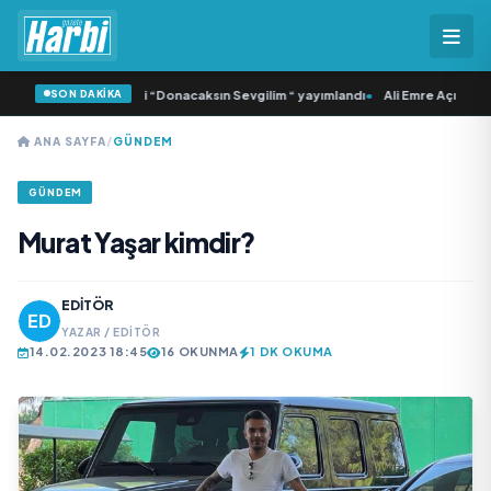
SON DAKİKA
Samlı ‘dan İkinci Tekli “Donacaksın Sevgilim “ yayımlandı
•
Ali Emre Açıkgöz Ga
ANA SAYFA
/
GÜNDEM
GÜNDEM
Murat Yaşar kimdir?
EDITÖR
YAZAR / EDITÖR
14.02.2023 18:45
16 OKUNMA
1 DK OKUMA