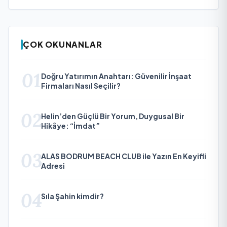
ÇOK OKUNANLAR
01
Doğru Yatırımın Anahtarı: Güvenilir İnşaat
Firmaları Nasıl Seçilir?
02
Helin’den Güçlü Bir Yorum, Duygusal Bir
Hikâye: “İmdat”
03
ALAS BODRUM BEACH CLUB ile Yazın En Keyifli
Adresi
04
Sıla Şahin kimdir?