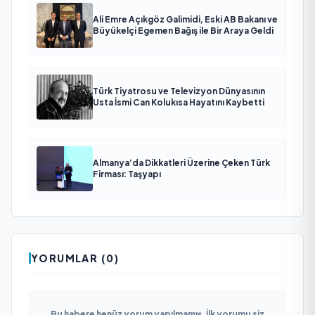
Ali Emre Açıkgöz Galimidi, Eski AB Bakanı ve
Büyükelçi Egemen Bağış ile Bir Araya Geldi
Türk Tiyatrosu ve Televizyon Dünyasının
Usta İsmi Can Kolukısa Hayatını Kaybetti
Almanya’da Dikkatleri Üzerine Çeken Türk
Firması: Taşyapı
YORUMLAR (0)
Bu habere henüz yorum yapılmamış. İlk yorumu siz