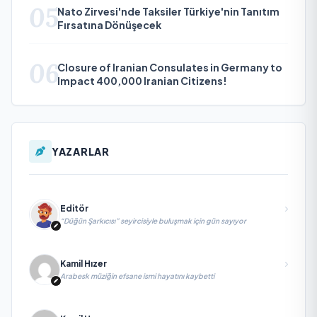
05
Nato Zirvesi'nde Taksiler Türkiye'nin Tanıtım
Fırsatına Dönüşecek
06
Closure of Iranian Consulates in Germany to
Impact 400,000 Iranian Citizens!
YAZARLAR
Editör
“Düğün Şarkıcısı” seyircisiyle buluşmak için gün sayıyor
Kamil Hızer
Arabesk müziğin efsane ismi hayatını kaybetti