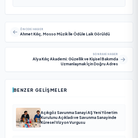
ÖNCEKI HABER
Ahmet Kılıç, Mosso Müzik İle Ödüle Laik Görüldü
SONRAKI HABER
Alya Kılıç Akademi: Güzellik ve Kişisel Bakımda
Uzmanlaşmak İçin Doğru Adres
BENZER GELIŞMELER
Açıkgöz Savunma Sanayi AŞ Yeni Yönetim
Kurulunu Açıkladı ve Savunma Sanayinde
Küresel Vizyon Vurgusu