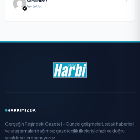
Kamil Hızer
Her telden
HAKKIMIZDA
Gerçeğin Peşindeki Gazete! - Güncel gelişmeleri, sıcak haberleri
ve araştırmaları bağımsız gazetecilik ilkeleriyle hızlı ve doğru
şekilde sizlere sunuyoruz.