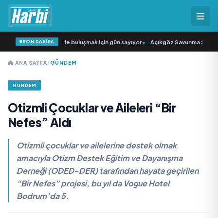
SON DAKİKA
 Şarkıcısı” seyircisiyle buluşmak için gün sayıyor
•
Açıkgöz Savunma Sanayi AŞ
ANA SAYFA
/
GÜNDEM
GÜNDEM
Otizmli Çocuklar ve Aileleri “Bir
Nefes” Aldı
Otizmli çocuklar ve ailelerine destek olmak
amacıyla Otizm Destek Eğitim ve Dayanışma
Derneği (ODED-DER) tarafından hayata geçirilen
“Bir Nefes” projesi, bu yıl da Vogue Hotel
Bodrum’da 5.