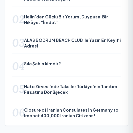
02
Helin’den Güçlü Bir Yorum, Duygusal Bir
Hikâye: “İmdat”
03
ALAS BODRUM BEACH CLUB ile Yazın En Keyifli
Adresi
04
Sıla Şahin kimdir?
05
Nato Zirvesi'nde Taksiler Türkiye'nin Tanıtım
Fırsatına Dönüşecek
06
Closure of Iranian Consulates in Germany to
Impact 400,000 Iranian Citizens!