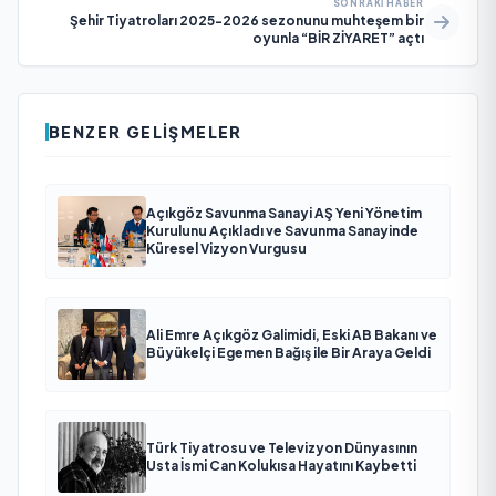
SONRAKI HABER
Şehir Tiyatroları 2025-2026 sezonunu muhteşem bir
oyunla “BİR ZİYARET” açtı
BENZER GELIŞMELER
Açıkgöz Savunma Sanayi AŞ Yeni Yönetim
Kurulunu Açıkladı ve Savunma Sanayinde
Küresel Vizyon Vurgusu
Ali Emre Açıkgöz Galimidi, Eski AB Bakanı ve
Büyükelçi Egemen Bağış ile Bir Araya Geldi
Türk Tiyatrosu ve Televizyon Dünyasının
Usta İsmi Can Kolukısa Hayatını Kaybetti