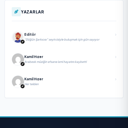
YAZARLAR
Editör
“Düğün Şarkıcısı” seyircisiyle buluşmak için gün sayıyor
Kamil Hızer
Arabesk müziğin efsane ismi hayatını kaybetti
Kamil Hızer
Her telden