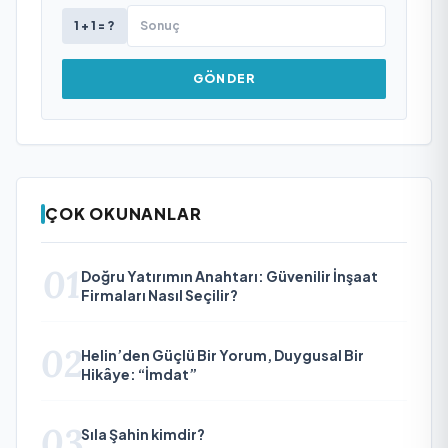
1 + 1 = ?
GÖNDER
ÇOK OKUNANLAR
01
Doğru Yatırımın Anahtarı: Güvenilir İnşaat
Firmaları Nasıl Seçilir?
02
Helin’den Güçlü Bir Yorum, Duygusal Bir
Hikâye: “İmdat”
03
Sıla Şahin kimdir?