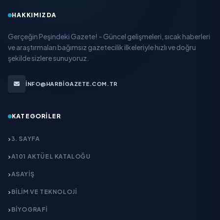
HAKKIMIZDA
Gerçeğin Peşindeki Gazete! - Güncel gelişmeleri, sıcak haberleri
ve araştırmaları bağımsız gazetecilik ilkeleriyle hızlı ve doğru
şekilde sizlere sunuyoruz.
INFO@HARBIGAZETE.COM.TR
KATEGORILER
3. SAYFA
A101 AKTÜEL KATALOĞU
ASAYİŞ
BİLİM VE TEKNOLOJİ
BİYOGRAFİ