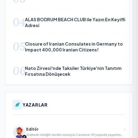
04
ALAS BODRUM BEACH CLUB ile Yazın En Keyifli
Adresi
05
Closure of Iranian Consulates in Germany to
Impact 400,000 Iranian Citizens!
06
Nato Zirvesi'nde Taksiler Türkiye'nin Tanıtım
Fırsatına Dönüşecek
YAZARLAR
Editör
Arabesk müziğin sevilen sanatçısı Cansever 59 yaşında yaşamını