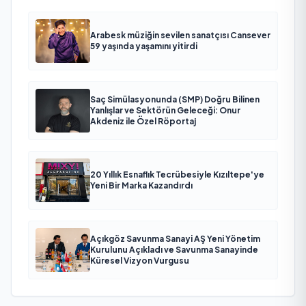
Arabesk müziğin sevilen sanatçısı Cansever
59 yaşında yaşamını yitirdi
Saç Simülasyonunda (SMP) Doğru Bilinen
Yanlışlar ve Sektörün Geleceği: Onur
Akdeniz ile Özel Röportaj
20 Yıllık Esnaflık Tecrübesiyle Kızıltepe'ye
Yeni Bir Marka Kazandırdı
Açıkgöz Savunma Sanayi AŞ Yeni Yönetim
Kurulunu Açıkladı ve Savunma Sanayinde
Küresel Vizyon Vurgusu