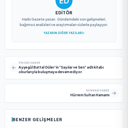
EDITÖR
Harbi Gazete yazarı. Gündemdeki son gelişmeleri,
bağımsız analizleri ve araştırmaları sizlerle paylaşıyor.
YAZARIN DIĞER YAZILARI
ÖNCEKI HABER
Ayşegül Battal Güler’in “Sayılar ve Sen” adlı kitabı
okurlarıyla buluşmaya devam ediyor
SONRAKI HABER
Hürrem Sultan Hamamı
BENZER GELIŞMELER