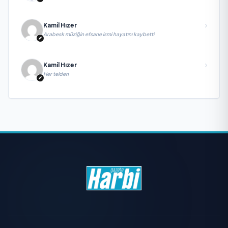
yitirdi
Kamil Hızer
Arabesk müziğin efsane ismi hayatını kaybetti
Kamil Hızer
Her telden