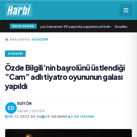
SON DAKİKA
iğin sevilen sanatçısı Cansever 59 yaşında yaşamını yitirdi
•
Svadba Zincirler
ANA SAYFA
/
GÜNDEM
GÜNDEM
Özde Bilgili’nin başrolünü üstlendiği
”Cam” adlı tiyatro oyununun galası
yapıldı
EDITÖR
YAZAR / EDITÖR
03.12.2023 20:20
23 OKUNMA
2 DK OKUMA