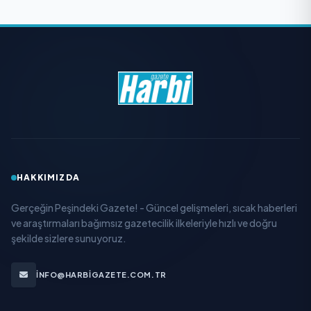
HAKKIMIZDA
Gerçeğin Peşindeki Gazete! - Güncel gelişmeleri, sıcak haberleri
ve araştırmaları bağımsız gazetecilik ilkeleriyle hızlı ve doğru
şekilde sizlere sunuyoruz.
INFO@HARBIGAZETE.COM.TR