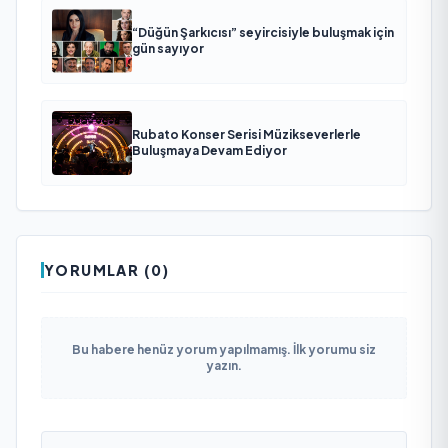
“Düğün Şarkıcısı” seyircisiyle buluşmak için
gün sayıyor
Rubato Konser Serisi Müzikseverlerle
Buluşmaya Devam Ediyor
YORUMLAR (0)
Bu habere henüz yorum yapılmamış. İlk yorumu siz
yazın.