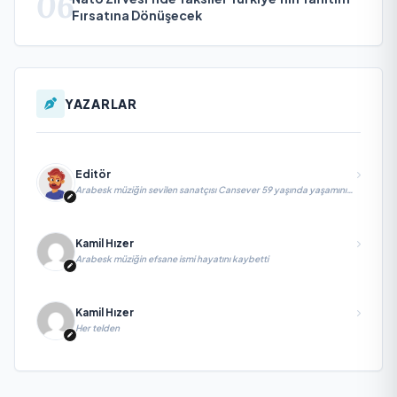
06
Fırsatına Dönüşecek
YAZARLAR
Editör
Arabesk müziğin sevilen sanatçısı Cansever 59 yaşında yaşamını
yitirdi
Kamil Hızer
Arabesk müziğin efsane ismi hayatını kaybetti
Kamil Hızer
Her telden