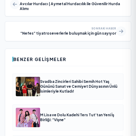
Avcılar Hurdacı | Aymetal Hurdacılık ile Güvenilir Hurda
Alımı
SONRAKI HABER
“Nefes” tiyatroseverlerle buluşmak için gün sayıyor
BENZER GELIŞMELER
Svadba Zincirleri Sahibi Semih Hot Yaş
Gününü Sanat ve Cemiyet Dünyasının Ünlü
İsimleriyle Kutladı!
M Lisa ve Dolu Kadehi Ters Tut’tan Yeni İş
Birliği: “Vişne”