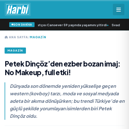
SON DAKİKA
müziğin sevilen sanatçısı Cansever 59 yaşında yaşamını yitirdi
•
Svadba Zincir
ANA SAYFA
/
MAGAZİN
MAGAZİN
Petek Dinçöz’den ezber bozan imaj:
No Makeup, full etki!
Dünyada son dönemde yeniden yükselişe geçen
western (kovboy) tarzı, moda ve sosyal medyada
adeta bir akıma dönüşürken; bu trendi Türkiye’de en
güçlü şekilde yorumlayan isimlerden biri Petek
Dinçöz oldu.