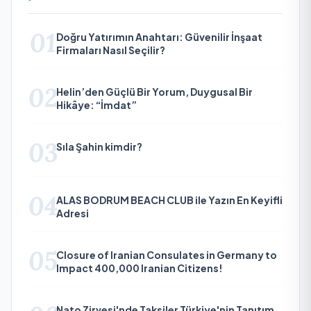
01
Doğru Yatırımın Anahtarı: Güvenilir İnşaat
Firmaları Nasıl Seçilir?
02
Helin’den Güçlü Bir Yorum, Duygusal Bir
Hikâye: “İmdat”
03
Sıla Şahin kimdir?
04
ALAS BODRUM BEACH CLUB ile Yazın En Keyifli
Adresi
05
Closure of Iranian Consulates in Germany to
Impact 400,000 Iranian Citizens!
Nato Zirvesi'nde Taksiler Türkiye'nin Tanıtım