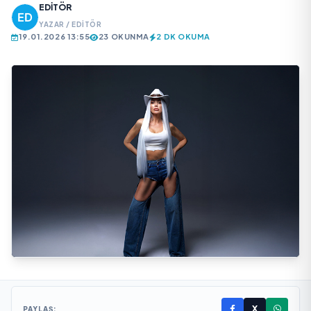
EDITÖR
YAZAR / EDITÖR
19.01.2026 13:55
23 OKUNMA
2 DK OKUMA
X
PAYLAŞ: