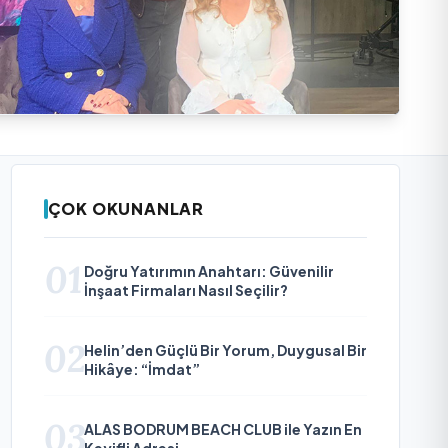
ÇOK OKUNANLAR
01
Doğru Yatırımın Anahtarı: Güvenilir
İnşaat Firmaları Nasıl Seçilir?
02
Helin’den Güçlü Bir Yorum, Duygusal Bir
Hikâye: “İmdat”
03
ALAS BODRUM BEACH CLUB ile Yazın En
Keyifli Adresi