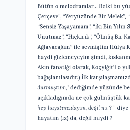
Bütün o melodramlar… Belki bu yüz
Çerçeve”, “Yeryüzünde Bir Melek”, “
“Sensiz Yaşayamam”, “İki Bin Yılın S
Unutmaz”, “Hıçkırık”, “Ölmüş Bir Ka
Ağlayacağım” ile sevmiştim Hülya K
haydi gizlemeyeyim şimdi, kıskanmı
Akın fanatiği olarak, Koçyiğit’i o 
bağışlanılasıdır.) İlk karşılaşmamız
durmuştum
,” dediğimde yüzünde b
açıkladığımda ne çok gülmüştük karş
hep hayatınızdayım, değil mi
? ” diye
hayatım (ız) da, değil miydi ?