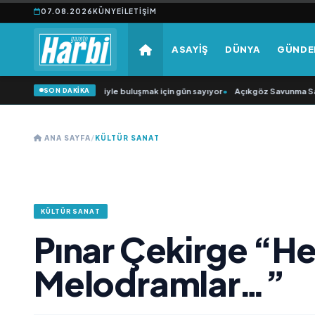
07.08.2026
KÜNYE
İLETIŞIM
ASAYİŞ
DÜNYA
GÜND
SON DAKİKA
arkıcısı” seyircisiyle buluşmak için gün sayıyor
•
Açıkgöz Savunma Sanayi AŞ Y
ANA SAYFA
/
KÜLTÜR SANAT
KÜLTÜR SANAT
Pınar Çekirge “He
Melodramlar…”