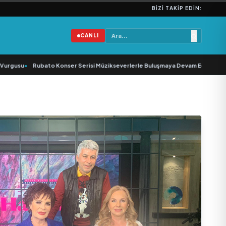
BIZI TAKIP EDIN:
CANLI
•
Rubato Konser Serisi Müzikseverlerle Buluşmaya Devam Ediyor
•
Yonca Sam