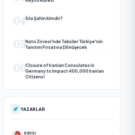
04
Sıla Şahin kimdir?
05
Nato Zirvesi'nde Taksiler Türkiye'nin
Tanıtım Fırsatına Dönüşecek
06
Closure of Iranian Consulates in
Germany to Impact 400,000 Iranian
Citizens!
YAZARLAR
Editör