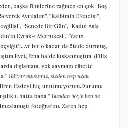
den, başka filmlerine rağmen en çok “Boş
Severek Ayrılalım”, “Kalbimin Efendisi”,
evgilisi”, “Senede Bir Gün”, “Kadın Asla
dın’ın Evrak-ı Metrukesi”, “Yarın
oçyiğit’i…ve bir o kadar da ötede durmuş,
ştım.Evet, fena halde kıskanmıştım. (Filiz
yıllarda dışlamam, yok saymam elbette
da ”
Biliyor musunuz, sizden hep uzak
eliren ifadeyi hiç unutmuyorum.Durumu
ılıklı, hatta bana “
Bundan böyle ben de
 imzalamıştı fotoğrafını. Zaten hep