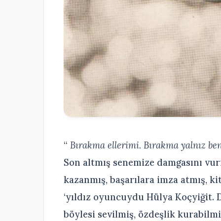
“
Bırakma ellerimi. Bırakma yalnız ben
Son altmış senemize damgasını vurmu
kazanmış, başarılara imza atmış, ki
‘yıldız oyuncuydu Hülya Koçyiğit. 
böylesi sevilmiş, özdeşlik kurabilmiş