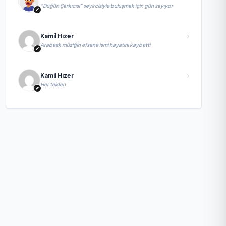
“Düğün Şarkıcısı” seyircisiyle buluşmak için gün sayıyor
Kamil Hızer
Arabesk müziğin efsane ismi hayatını kaybetti
Kamil Hızer
Her telden