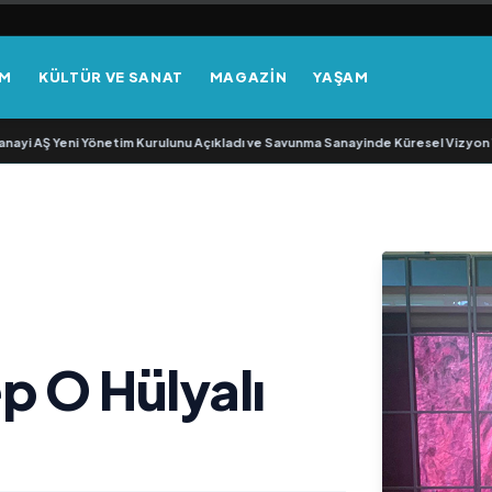
EM
KÜLTÜR VE SANAT
MAGAZİN
YAŞAM
eni Yönetim Kurulunu Açıkladı ve Savunma Sanayinde Küresel Vizyon Vurgusu
p O Hülyalı