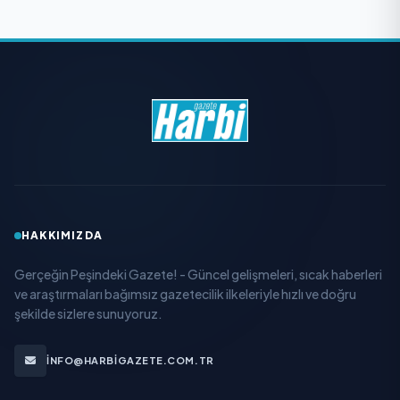
HAKKIMIZDA
Gerçeğin Peşindeki Gazete! - Güncel gelişmeleri, sıcak haberleri
ve araştırmaları bağımsız gazetecilik ilkeleriyle hızlı ve doğru
şekilde sizlere sunuyoruz.
INFO@HARBIGAZETE.COM.TR