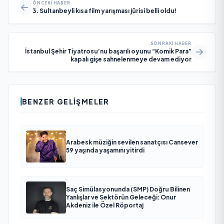
ÖNCEKI HABER
3. Sultanbeyli kısa film yarışması jürisi belli oldu!
SONRAKI HABER
İstanbul Şehir Tiyatrosu’nu başarılı oyunu “Komik Para”
kapalı gişe sahnelenmeye devam ediyor
BENZER GELIŞMELER
Arabesk müziğin sevilen sanatçısı Cansever
59 yaşında yaşamını yitirdi
Saç Simülasyonunda (SMP) Doğru Bilinen
Yanlışlar ve Sektörün Geleceği: Onur
Akdeniz ile Özel Röportaj