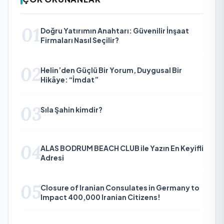
01
Doğru Yatırımın Anahtarı: Güvenilir İnşaat
Firmaları Nasıl Seçilir?
02
Helin’den Güçlü Bir Yorum, Duygusal Bir
Hikâye: “İmdat”
03
Sıla Şahin kimdir?
04
ALAS BODRUM BEACH CLUB ile Yazın En Keyifli
Adresi
05
Closure of Iranian Consulates in Germany to
Impact 400,000 Iranian Citizens!