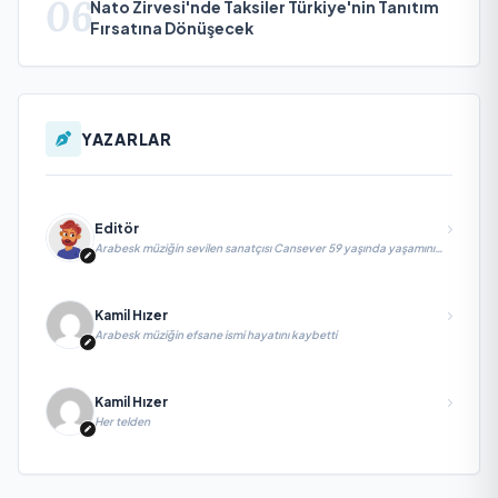
06
Nato Zirvesi'nde Taksiler Türkiye'nin Tanıtım
Fırsatına Dönüşecek
YAZARLAR
Editör
Arabesk müziğin sevilen sanatçısı Cansever 59 yaşında yaşamını
yitirdi
Kamil Hızer
Arabesk müziğin efsane ismi hayatını kaybetti
Kamil Hızer
Her telden