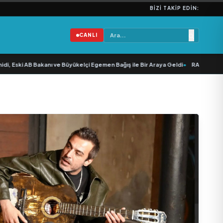
BIZI TAKIP EDIN:
CANLI
 Eski AB Bakanı ve Büyükelçi Egemen Bağış ile Bir Araya Geldi
•
RAVANO: “Bodru