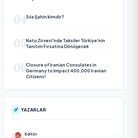
04
Sıla Şahin kimdir?
05
Nato Zirvesi'nde Taksiler Türkiye'nin
Tanıtım Fırsatına Dönüşecek
06
Closure of Iranian Consulates in
Germany to Impact 400,000 Iranian
Citizens!
YAZARLAR
Editör