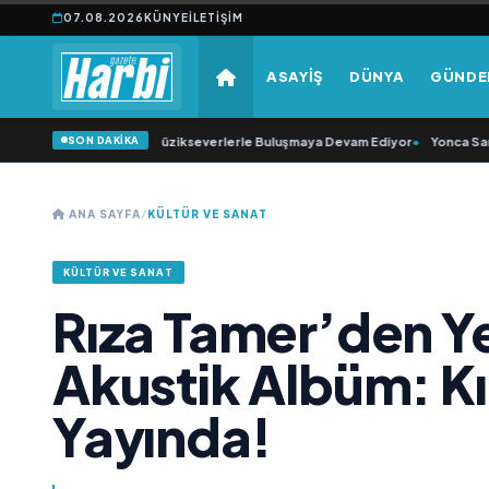
07.08.2026
KÜNYE
İLETIŞIM
ASAYİŞ
DÜNYA
GÜND
SON DAKİKA
bato Konser Serisi Müzikseverlerle Buluşmaya Devam Ediyor
•
Yonca Samlı ‘
ANA SAYFA
/
KÜLTÜR VE SANAT
KÜLTÜR VE SANAT
Rıza Tamer’den Y
Akustik Albüm: Kır
Yayında!