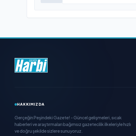
HAKKIMIZDA
Gerçeğin Peşindeki Gazete! - Güncel gelişmeleri, sıcak
haberleri ve araştırmaları bağımsız gazetecilik ilkeleriyle hızlı
ve doğru şekilde sizlere sunuyoruz.