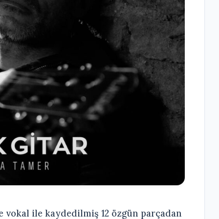
ve vokal ile kaydedilmiş 12 özgün parçadan