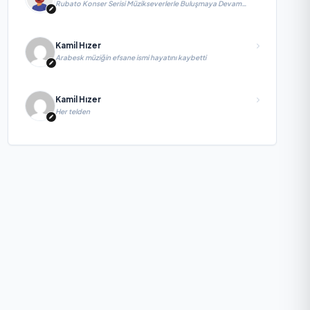
Rubato Konser Serisi Müzikseverlerle Buluşmaya Devam
Ediyor
Kamil Hızer
Arabesk müziğin efsane ismi hayatını kaybetti
Kamil Hızer
Her telden