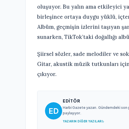
oluşuyor. Bu yalın ama etkileyici y
birleşince ortaya duygu yüklü, içte
Albüm, geçmişin izlerini taşıyan ş
sunarken, TikTok’taki doğallığı alb
Şiirsel sözler, sade melodiler ve so
Gitar, akustik müzik tutkunları içi
çıkıyor.
EDITÖR
Harbi Gazete yazarı. Gündemdeki son gel
paylaşıyor.
YAZARIN DIĞER YAZILARI