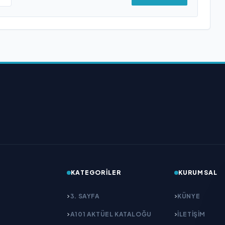
KATEGORILER
KURUMSAL
3. SAYFA
KÜNYE
A101 AKTÜEL KATALOĞU
İLETIŞIM