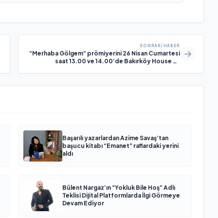
SONRAKI HABER
“Merhaba Gölgem” prömiyerini 26 Nisan Cumartesi
saat 13.00 ve 14.00’de Bakırköy House of
Performance’da yapıyor.”
Başarılı yazarlardan Azime Savaş’tan
başucu kitabı “Emanet” raflardaki yerini
aldı
Bülent Nargaz’ın “Yokluk Bile Hoş” Adlı
Teklisi Dijital Platformlarda İlgi Görmeye
Devam Ediyor