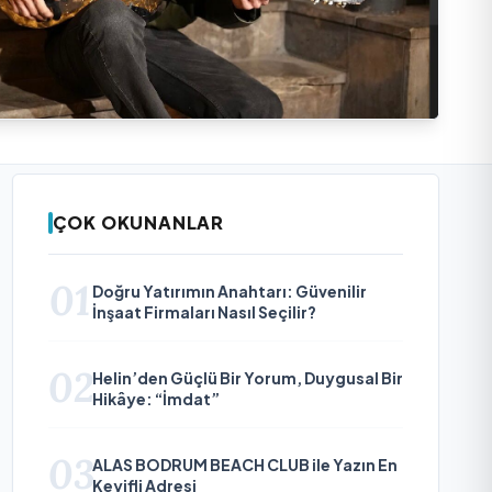
ÇOK OKUNANLAR
01
Doğru Yatırımın Anahtarı: Güvenilir
İnşaat Firmaları Nasıl Seçilir?
02
Helin’den Güçlü Bir Yorum, Duygusal Bir
Hikâye: “İmdat”
03
ALAS BODRUM BEACH CLUB ile Yazın En
Keyifli Adresi