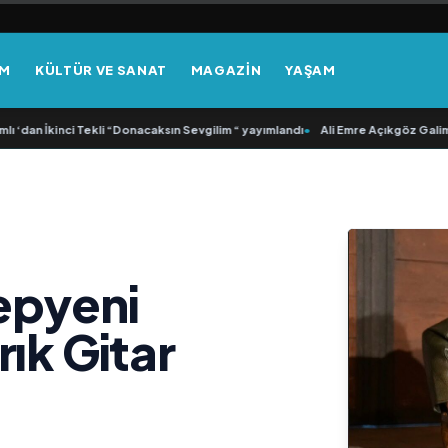
EM
KÜLTÜR VE SANAT
MAGAZİN
YAŞAM
dan İkinci Tekli “Donacaksın Sevgilim “ yayımlandı
•
Ali Emre Açıkgöz Galimidi,
epyeni
ık Gitar