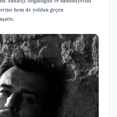
sı. Sanatçı, doğallığını ve samimiyetini
lerine hem de yoldan geçen
şattı.