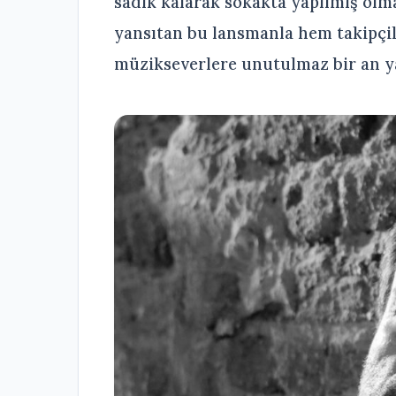
sadık kalarak sokakta yapılmış olma
yansıtan bu lansmanla hem takipçi
müzikseverlere unutulmaz bir an ya