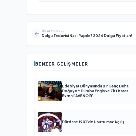
ÖNCEKI HABER
Dolgu Tedavisi Nasıl Yapılır? 2024 Dolgu Fiyatları!
BENZER GELIŞMELER
Edebiyat Dünyasında Bir Genç Deha
Doğuyor: Dilruba Engin ve Zift Karası
Evreni ‘AVENOİR’
Dürdane 1901’de Unutulmaz Açılış