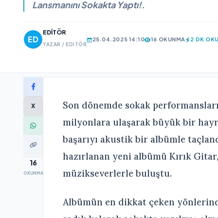
Lansmanını Sokakta Yaptı!.
EDITÖR
25.04.2025 14:10
16 OKUNMA
2 DK OK
YAZAR / EDITÖR
Son dönemde sokak performanslarıyl
X
milyonlara ulaşarak büyük bir hayr
başarıyı akustik bir albümle taçlan
hazırlanan yeni albümü Kırık Gitar,
16
müzikseverlerle buluştu.
OKUNMA
Albümün en dikkat çeken yönlerinde