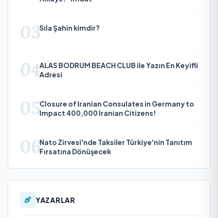
03
Sıla Şahin kimdir?
04
ALAS BODRUM BEACH CLUB ile Yazın En Keyifli
Adresi
05
Closure of Iranian Consulates in Germany to
Impact 400,000 Iranian Citizens!
06
Nato Zirvesi'nde Taksiler Türkiye'nin Tanıtım
Fırsatına Dönüşecek
YAZARLAR