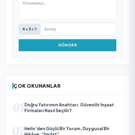
4 + 3 = ?
GÖNDER
ÇOK OKUNANLAR
01
Doğru Yatırımın Anahtarı: Güvenilir İnşaat
Firmaları Nasıl Seçilir?
02
Helin’den Güçlü Bir Yorum, Duygusal Bir
Hikâye: “İmdat”