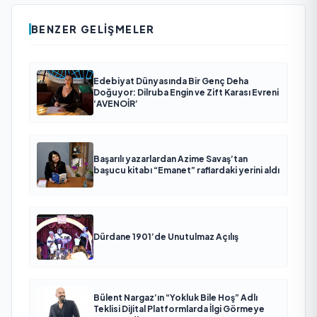
BENZER GELIŞMELER
Edebiyat Dünyasında Bir Genç Deha
Doğuyor: Dilruba Engin ve Zift Karası Evreni
‘AVENOİR’
Başarılı yazarlardan Azime Savaş’tan
başucu kitabı “Emanet” raflardaki yerini aldı
Dürdane 1901’de Unutulmaz Açılış
Bülent Nargaz’ın “Yokluk Bile Hoş” Adlı
Teklisi Dijital Platformlarda İlgi Görmeye