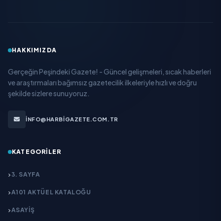
HAKKIMIZDA
Gerçeğin Peşindeki Gazete! - Güncel gelişmeleri, sıcak haberleri
ve araştırmaları bağımsız gazetecilik ilkeleriyle hızlı ve doğru
şekilde sizlere sunuyoruz.
INFO@HARBIGAZETE.COM.TR
KATEGORILER
3. SAYFA
A101 AKTÜEL KATALOĞU
ASAYİŞ