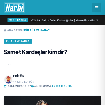
SON DAKİKA
a: A101 11 Haziran 2026 Aktüel Ürünler Kataloğu ile Şahane Fırsatlar Sizi Bekli
ANA SAYFA
/
KÜLTÜR VE SANAT
KÜLTÜR VE SANAT
Samet Kardeşler kimdir?
..
EDITÖR
YAZAR / EDITÖR
17.04.2025 18:27
43 OKUNMA
2 DK OKUMA