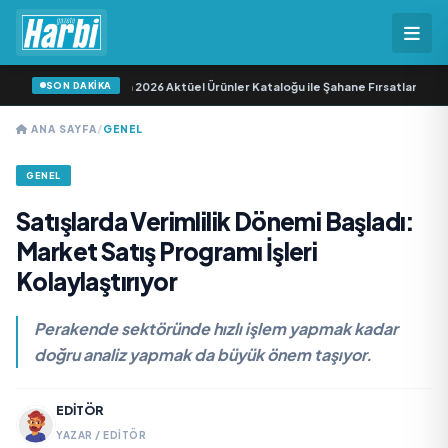
SON DAKİKA
aba: A101 11 Haziran 2026 Aktüel Ürünler Kataloğu ile Şahane Fırsatlar Sizi Bek
ANA SAYFA
/
GENEL
GENEL
Satışlarda Verimlilik Dönemi Başladı:
Market Satış Programı İşleri
Kolaylaştırıyor
Perakende sektöründe hızlı işlem yapmak kadar
doğru analiz yapmak da büyük önem taşıyor.
EDITÖR
YAZAR / EDITÖR