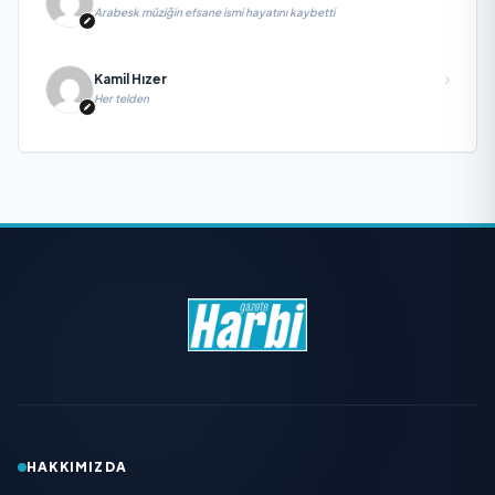
Arabesk müziğin efsane ismi hayatını kaybetti
Kamil Hızer
Her telden
HAKKIMIZDA