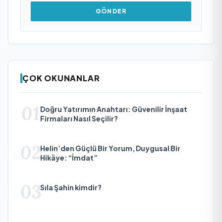
GÖNDER
ÇOK OKUNANLAR
01
Doğru Yatırımın Anahtarı: Güvenilir İnşaat
Firmaları Nasıl Seçilir?
02
Helin’den Güçlü Bir Yorum, Duygusal Bir
Hikâye: “İmdat”
03
Sıla Şahin kimdir?