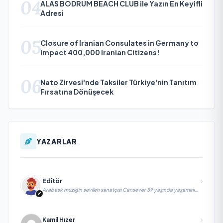
04
ALAS BODRUM BEACH CLUB ile Yazın En Keyifli
Adresi
05
Closure of Iranian Consulates in Germany to
Impact 400,000 Iranian Citizens!
06
Nato Zirvesi'nde Taksiler Türkiye'nin Tanıtım
Fırsatına Dönüşecek
YAZARLAR
Editör
Arabesk müziğin sevilen sanatçısı Cansever 59 yaşında yaşamını
yitirdi
Kamil Hızer