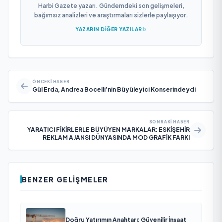
Harbi Gazete yazarı. Gündemdeki son gelişmeleri,
bağımsız analizleri ve araştırmaları sizlerle paylaşıyor.
YAZARIN DIĞER YAZILARI
ÖNCEKI HABER
Gül Erda, Andrea Bocelli’nin Büyüleyici Konserindeydi
SONRAKI HABER
YARATICI FİKİRLERLE BÜYÜYEN MARKALAR: ESKİŞEHİR
REKLAM AJANSI DÜNYASINDA MOD GRAFİK FARKI
BENZER GELIŞMELER
Doğru Yatırımın Anahtarı: Güvenilir İnşaat