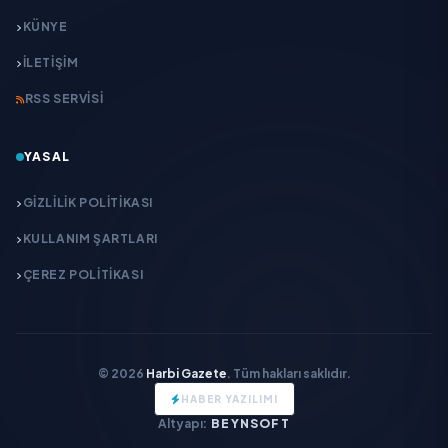
KÜNYE
İLETIŞIM
RSS SERVISI
YASAL
GIZLILIK POLITIKASI
KULLANIM ŞARTLARI
ÇEREZ POLITIKASI
© 2026
Harbi Gazete
. Tüm hakları saklıdır.
HABER YAZILIMI
Altyapı:
BEYNSOFT