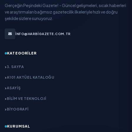
Gerçeğin Peşindeki Gazete! - Güncel gelişmeleri, sıcak haberleri
ve araştırmaları bağımsız gazetecilik ilkeleriyle hızlı ve doğru
şekilde sizlere sunuyoruz.
INFO@HARBIGAZETE.COM.TR
KATEGORILER
3. SAYFA
A101 AKTÜEL KATALOĞU
ASAYİŞ
BİLİM VE TEKNOLOJİ
BİYOGRAFİ
KURUMSAL