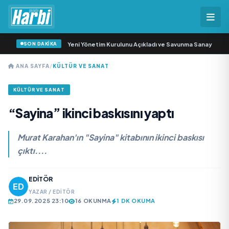
SON DAKİKA
 Savunma Sanayi AŞ Yeni Yönetim Kurulunu Açıkladı ve Savunma Sanayinde Kü
ANA SAYFA
/
KÜLTÜR VE SANAT
KÜLTÜR VE SANAT
“Sayina” ikinci baskısını yaptı
Murat Karahan'ın "Sayina" kitabının ikinci baskısı
çıktı....
EDITÖR
YAZAR / EDITÖR
29.09.2025 23:10
16 OKUNMA
1 DK OKUMA