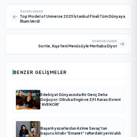
ÖNCEKI HABER
Top Model of Universe 2025 İstanbul Finali Tüm Dünyaya
İlham Verdi
SONRAKI HABER
Sortie, Kışa Yeni Menüsüyle Merhaba Diyor
BENZER GELIŞMELER
Edebiyat Dünyasında Bir Genç Deha
Doğuyor: Dilruba Engin ve Zift Karası Evreni
‘AVENOİR’
Başarılı yazarlardan Azime Savaş’tan
başucu kitabı “Emanet” raflardaki yerini aldı