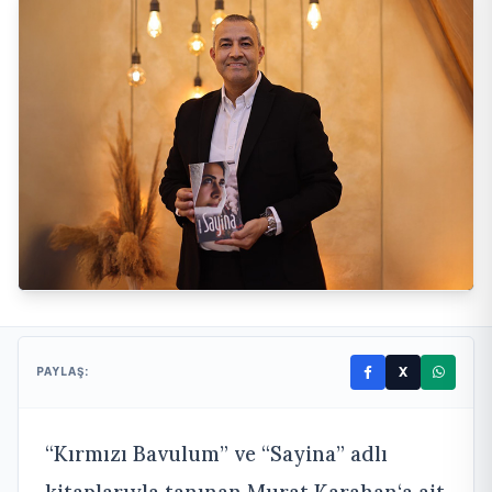
X
PAYLAŞ:
“Kırmızı Bavulum” ve “Sayina” adlı
kitaplarıyla tanınan Murat Karahan‘a ait