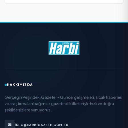
HAKKIMIZDA
Gerçeğin Peşindeki Gazete! - Güncel gelişmeleri, sıcak haberleri
ve araştırmaları bağımsız gazetecilik ilkeleriyle hızlı ve doğru
şekilde sizlere sunuyoruz.
INFO@HARBIGAZETE.COM.TR