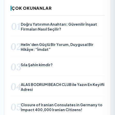
ÇOK OKUNANLAR
01
Doğru Yatırımın Anahtarı: Güvenilir İnşaat
Firmaları Nasıl Seçilir?
02
Helin’den Güçlü Bir Yorum, Duygusal Bir
Hikâye: “İmdat”
03
Sıla Şahin kimdir?
04
ALAS BODRUM BEACH CLUB ile Yazın En Keyifli
Adresi
05
Closure of Iranian Consulates in Germany to
Impact 400,000 Iranian Citizens!