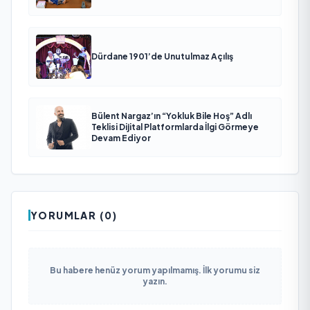
Dürdane 1901’de Unutulmaz Açılış
Bülent Nargaz’ın “Yokluk Bile Hoş” Adlı
Teklisi Dijital Platformlarda İlgi Görmeye
Devam Ediyor
YORUMLAR (0)
Bu habere henüz yorum yapılmamış. İlk yorumu siz
yazın.