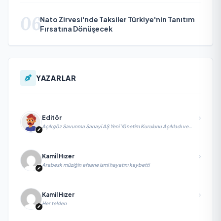
06
Nato Zirvesi'nde Taksiler Türkiye'nin Tanıtım
Fırsatına Dönüşecek
YAZARLAR
Editör
Açıkgöz Savunma Sanayi AŞ Yeni Yönetim Kurulunu Açıkladı ve
Savunma Sanayinde Küresel Vizyon Vurgusu
Kamil Hızer
Arabesk müziğin efsane ismi hayatını kaybetti
Kamil Hızer
Her telden