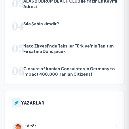
03
ALAS BODRUM BEACH CLUB ile Yazın En Keyifli
Adresi
04
Sıla Şahin kimdir?
05
Nato Zirvesi'nde Taksiler Türkiye'nin Tanıtım
Fırsatına Dönüşecek
06
Closure of Iranian Consulates in Germany to
Impact 400,000 Iranian Citizens!
YAZARLAR
Editör