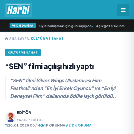
SON DAKİKA
n Şarkıcısı” seyircisiyle buluşmak için gün sayıyor
•
Açıkgöz Savunma Sanayi A
ANA SAYFA
/
KÜLTÜR VE SANAT
KÜLTÜR VE SANAT
“SEN” filmi açılışı hızlı yaptı
"SEN" filmi Silver Wings Uluslararası Film
Festivali’nden “En İyi Erkek Oyuncu” ve “En İyi
Deneysel Film” dallarında ödüle layık görüldü..
EDITÖR
YAZAR / EDITÖR
20.01.2025 00:14
19 OKUNMA
2 DK OKUMA