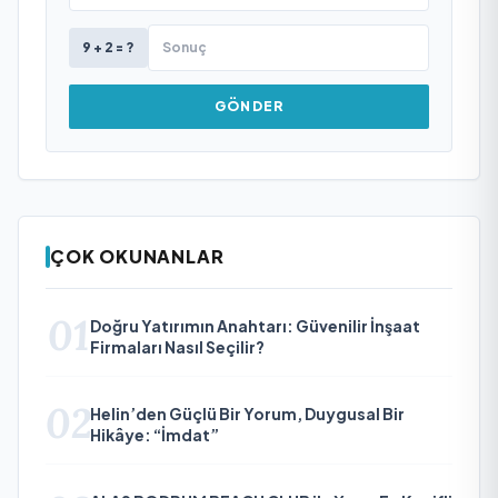
9 + 2 = ?
GÖNDER
ÇOK OKUNANLAR
01
Doğru Yatırımın Anahtarı: Güvenilir İnşaat
Firmaları Nasıl Seçilir?
02
Helin’den Güçlü Bir Yorum, Duygusal Bir
Hikâye: “İmdat”