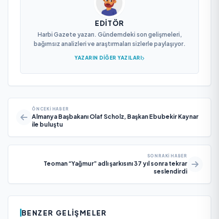
EDITÖR
Harbi Gazete yazarı. Gündemdeki son gelişmeleri,
bağımsız analizleri ve araştırmaları sizlerle paylaşıyor.
YAZARIN DIĞER YAZILARI
ÖNCEKI HABER
Almanya Başbakanı Olaf Scholz, Başkan Ebubekir Kaynar
ile buluştu
SONRAKI HABER
Teoman “Yağmur” adlı şarkısını 37 yıl sonra tekrar
seslendirdi
BENZER GELIŞMELER