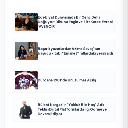
Edebiyat Dünyasında Bir Genç Deha
Doğuyor: Dilruba Engin ve Zift Karası Evreni
‘AVENOİR’
Başarılı yazarlardan Azime Savaş’tan
başucu kitabı “Emanet” raflardaki yerini aldı
Dürdane 1901’de Unutulmaz Açılış
Bülent Nargaz’ın “Yokluk Bile Hoş” Adlı
Teklisi Dijital Platformlarda İlgi Görmeye
Devam Ediyor