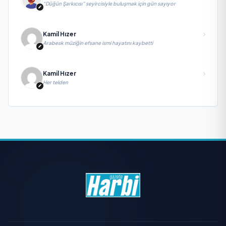
“Düğün Şarkıcısı” seyircisiyle buluşmak için gün sayıyor
Kamil Hızer
Arabesk müziğin efsane ismi hayatını kaybetti
Kamil Hızer
Her telden