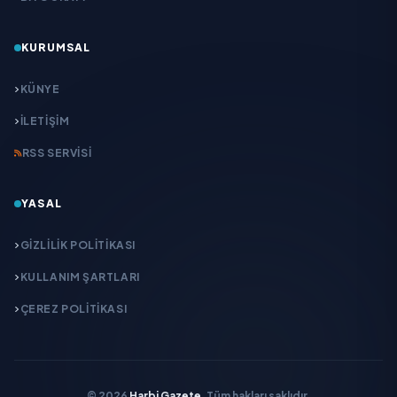
KURUMSAL
KÜNYE
İLETIŞIM
RSS SERVISI
YASAL
GIZLILIK POLITIKASI
KULLANIM ŞARTLARI
ÇEREZ POLITIKASI
© 2026
Harbi Gazete
. Tüm hakları saklıdır.