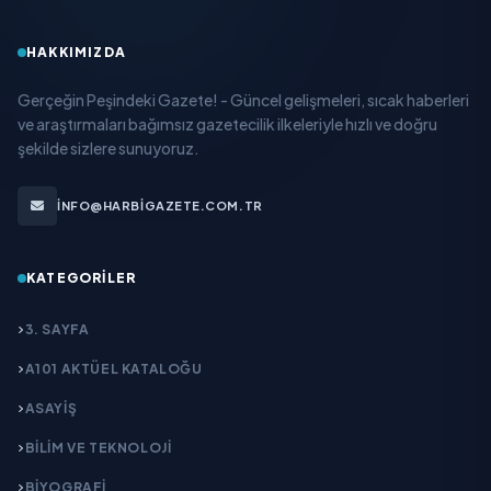
HAKKIMIZDA
Gerçeğin Peşindeki Gazete! - Güncel gelişmeleri, sıcak haberleri
ve araştırmaları bağımsız gazetecilik ilkeleriyle hızlı ve doğru
şekilde sizlere sunuyoruz.
INFO@HARBIGAZETE.COM.TR
KATEGORILER
3. SAYFA
A101 AKTÜEL KATALOĞU
ASAYİŞ
BİLİM VE TEKNOLOJİ
BİYOGRAFİ