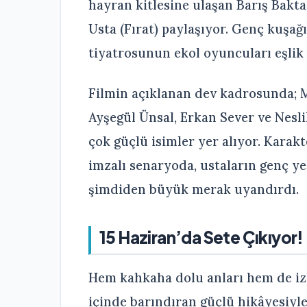
hayran kitlesine ulaşan Barış Bakta
Usta (Fırat) paylaşıyor. Genç kuşağ
tiyatrosunun ekol oyuncuları eşlik
Filmin açıklanan dev kadrosunda; M
Ayşegül Ünsal, Erkan Sever ve Nesli
çok güçlü isimler yer alıyor. Karakt
imzalı senaryoda, ustaların genç y
şimdiden büyük merak uyandırdı.
15 Haziran’da Sete Çıkıyor!
Hem kahkaha dolu anları hem de izl
içinde barındıran güçlü hikâyesiyl