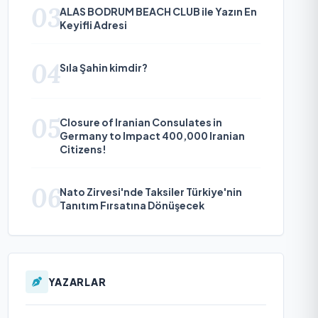
03
ALAS BODRUM BEACH CLUB ile Yazın En
Keyifli Adresi
04
Sıla Şahin kimdir?
05
Closure of Iranian Consulates in
Germany to Impact 400,000 Iranian
Citizens!
06
Nato Zirvesi'nde Taksiler Türkiye'nin
Tanıtım Fırsatına Dönüşecek
YAZARLAR