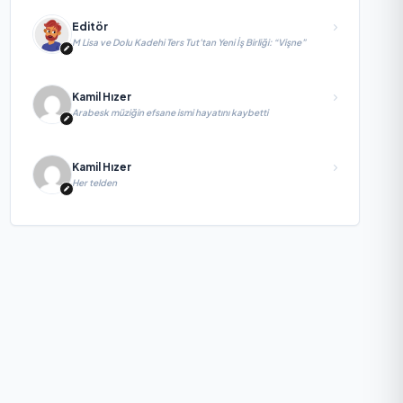
Editör
M Lisa ve Dolu Kadehi Ters Tut’tan Yeni İş Birliği: “Vişne”
Kamil Hızer
Arabesk müziğin efsane ismi hayatını kaybetti
Kamil Hızer
Her telden