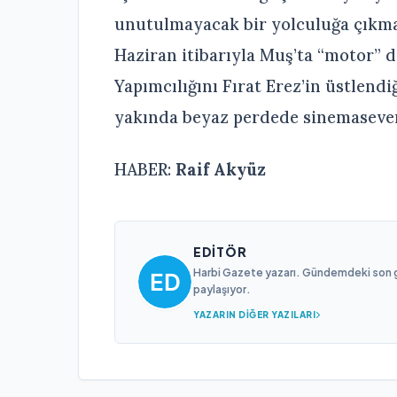
unutulmayacak bir yolculuğa çıkma
Haziran itibarıyla Muş’ta “motor” 
Yapımcılığını Fırat Erez’in üstlendi
yakında beyaz perdede sinemasever
HABER:
Raif Akyüz
EDITÖR
Harbi Gazete yazarı. Gündemdeki son gel
paylaşıyor.
YAZARIN DIĞER YAZILARI