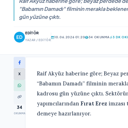
Raif Akyüz haberine göre; Beyaz perdede de
"Babamın Damadı" filminin merakla beklenen
gün yüzüne çıktı.
EDITÖR
10.06.2026 01:20
34 OKUNMA
3 DK O
YAZAR / EDITÖR
Raif Akyüz haberine göre; Beyaz pe
X
“Babamın Damadı” filminin merakla
kadrosu gün yüzüne çıktı. Sektörü
yapımcılarından
Fırat Erez
imzası t
34
demeye hazırlanıyor.
OKUNMA