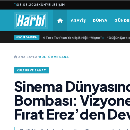
08.08.2026
KÜNYE
İLETIŞIM
ASAYİŞ
DÜNYA
GÜND
SON DAKİKA
M Lisa ve Dolu Kadehi Ters Tut’tan Yeni İş Birliği: “Vişne”
•
“Düğün Şarkıcısı” s
ANA SAYFA
/
KÜLTÜR VE SANAT
KÜLTÜR VE SANAT
Sinema Dünyasınd
Bombası: Vizyone
Fırat Erez’den De