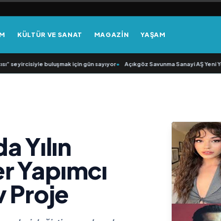
EM
KÜLTÜR VE SANAT
MAGAZİN
YAŞAM
eyircisiyle buluşmak için gün sayıyor
•
Açıkgöz Savunma Sanayi AŞ Yeni Yöneti
a Yılın
r Yapımcı
v Proje