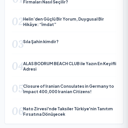
Firmaları Nasıl Seçilir?
02
Helin’den Güçlü Bir Yorum, Duygusal Bir
Hikâye: “İmdat”
03
Sıla Şahin kimdir?
04
ALAS BODRUM BEACH CLUB ile Yazın En Keyifli
Adresi
05
Closure of Iranian Consulates in Germany to
Impact 400,000 Iranian Citizens!
06
Nato Zirvesi'nde Taksiler Türkiye'nin Tanıtım
Fırsatına Dönüşecek