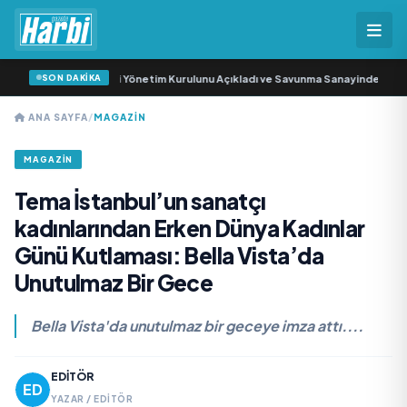
SON DAKİKA
a Sanayi AŞ Yeni Yönetim Kurulunu Açıkladı ve Savunma Sanayinde Küresel V
ANA SAYFA
/
MAGAZİN
MAGAZİN
Tema İstanbul’un sanatçı
kadınlarından Erken Dünya Kadınlar
Günü Kutlaması: Bella Vista’da
Unutulmaz Bir Gece
Bella Vista'da unutulmaz bir geceye imza attı....
EDITÖR
YAZAR / EDITÖR