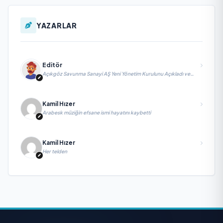
YAZARLAR
Editör
Açıkgöz Savunma Sanayi AŞ Yeni Yönetim Kurulunu Açıkladı ve
Savunma Sanayinde Küresel Vizyon Vurgusu
Kamil Hızer
Arabesk müziğin efsane ismi hayatını kaybetti
Kamil Hızer
Her telden