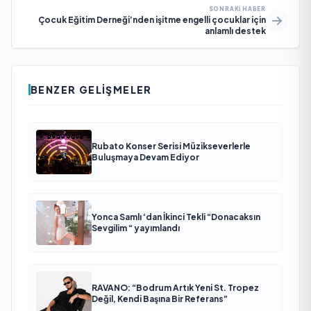
SONRAKI HABER
Çocuk Eğitim Derneği’nden işitme engelli çocuklar için
anlamlı destek
BENZER GELIŞMELER
Rubato Konser Serisi Müzikseverlerle
Buluşmaya Devam Ediyor
Yonca Samlı ‘dan İkinci Tekli “Donacaksın
Sevgilim “ yayımlandı
RAVANO: “Bodrum Artık Yeni St. Tropez
Değil, Kendi Başına Bir Referans”