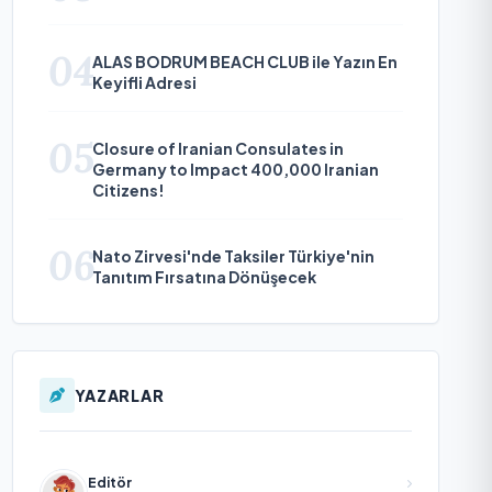
04
ALAS BODRUM BEACH CLUB ile Yazın En
Keyifli Adresi
05
Closure of Iranian Consulates in
Germany to Impact 400,000 Iranian
Citizens!
06
Nato Zirvesi'nde Taksiler Türkiye'nin
Tanıtım Fırsatına Dönüşecek
YAZARLAR
Editör