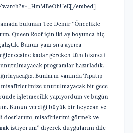
om/watch?v=_HmMBeOhUeE[/embed]
klamada bulunan Teo Demir “Öncelikle
ım. Queen Roof için iki ay boyunca hiç
alıştık. Bunun yanı sıra ayrıca
 eğlencesine kadar gereken tüm hizmeti
 unutulmayacak programlar hazırladık.
ğırlayacağız. Bunların yanında Tıpatıp
misafirlerimize unutulmayacak bir gece
töründe işletmecilik yapıyordum ve bugün
tım. Bunun verdiği büyük bir heyecan ve
i dostlarımı, misafirlerimi görmek ve
ak istiyorum” diyerek duygularını dile