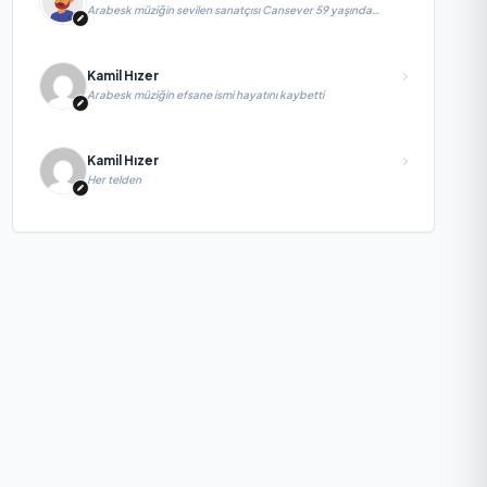
Arabesk müziğin sevilen sanatçısı Cansever 59 yaşında
yaşamını yitirdi
Kamil Hızer
Arabesk müziğin efsane ismi hayatını kaybetti
Kamil Hızer
Her telden