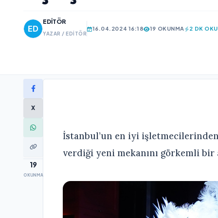
EDITÖR
16.04.2024 16:18
19 OKUNMA
2 DK OK
YAZAR / EDITÖR
X
İstanbul’un en iyi işletmecilerinde
verdiği yeni mekanını görkemli bir a
19
OKUNMA