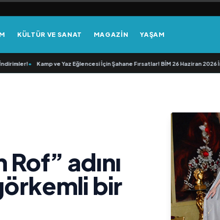
EM
KÜLTÜR VE SANAT
MAGAZİN
YAŞAM
!
•
Kamp ve Yaz Eğlencesi İçin Şahane Fırsatlar! BİM 26 Haziran 2026 İndirim K
 Rof” adını
görkemli bir