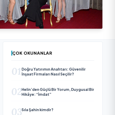
ÇOK OKUNANLAR
01
Doğru Yatırımın Anahtarı: Güvenilir
İnşaat Firmaları Nasıl Seçilir?
02
Helin’den Güçlü Bir Yorum, Duygusal Bir
Hikâye: “İmdat”
03
Sıla Şahin kimdir?