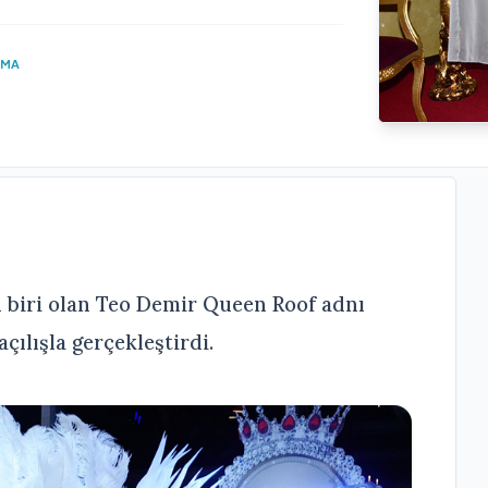
UMA
n biri olan Teo Demir Queen Roof adnı
çılışla gerçekleştirdi.