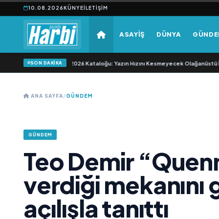
10.08.2026
KÜNYE
İLETIŞIM
ASAYİŞ
DÜNYA
GÜND
SON DAKİKA
 24-30 Haziran 2026 Kataloğu: Yazın Hızını Kesmeyecek Olağanüstü İndirimler
ANA SAYFA
/
GÜNDEM
GÜNDEM
Teo Demir “Quenn
verdiği mekanını 
açılışla tanıttı