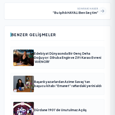
SONRAKI HABER
“Bu Işıltılı HAYALi Ben Seçtim”
BENZER GELIŞMELER
Edebiyat Dünyasında Bir Genç Deha
Doğuyor: Dilruba Engin ve Zift Karası Evreni
‘AVENOİR’
Başarılı yazarlardan Azime Savaş’tan
başucu kitabı “Emanet” raflardaki yerini aldı
Dürdane 1901’de Unutulmaz Açılış