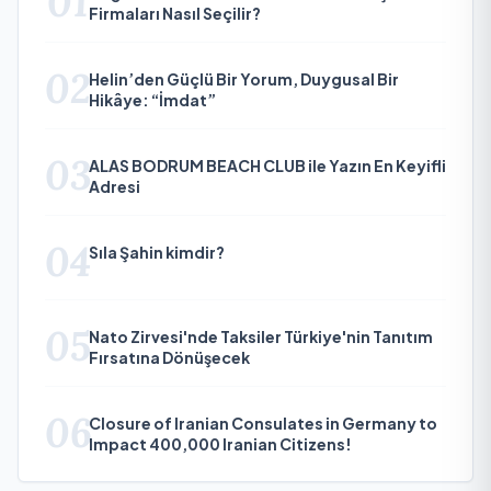
01
Firmaları Nasıl Seçilir?
02
Helin’den Güçlü Bir Yorum, Duygusal Bir
Hikâye: “İmdat”
03
ALAS BODRUM BEACH CLUB ile Yazın En Keyifli
Adresi
04
Sıla Şahin kimdir?
05
Nato Zirvesi'nde Taksiler Türkiye'nin Tanıtım
Fırsatına Dönüşecek
06
Closure of Iranian Consulates in Germany to
Impact 400,000 Iranian Citizens!