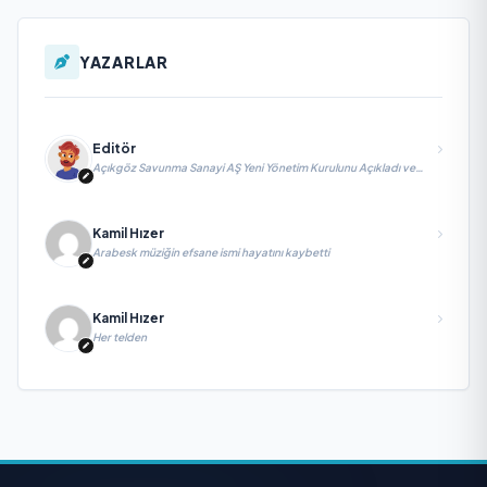
YAZARLAR
Editör
Açıkgöz Savunma Sanayi AŞ Yeni Yönetim Kurulunu Açıkladı ve
Savunma Sanayinde Küresel Vizyon Vurgusu
Kamil Hızer
Arabesk müziğin efsane ismi hayatını kaybetti
Kamil Hızer
Her telden