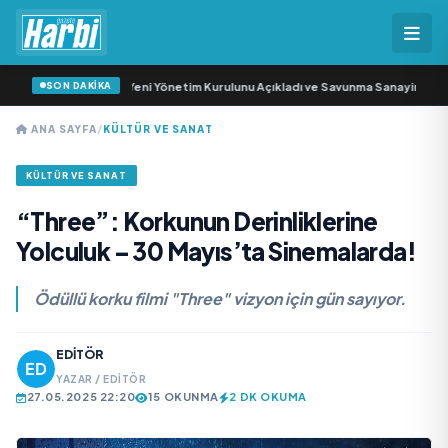
SON DAKİKA
Savunma Sanayi AŞ Yeni Yönetim Kurulunu Açıkladı ve Savunma Sanayinde Küre
ANA SAYFA
/
KÜLTÜR VE SANAT
KÜLTÜR VE SANAT
“Three”: Korkunun Derinliklerine
Yolculuk – 30 Mayıs’ta Sinemalarda!
Ödüllü korku filmi "Three" vizyon için gün sayıyor.
EDITÖR
YAZAR / EDITÖR
27.05.2025 22:20
15 OKUNMA
2 DK OKUMA