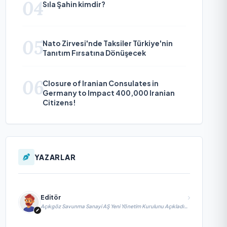
04
Sıla Şahin kimdir?
05
Nato Zirvesi'nde Taksiler Türkiye'nin
Tanıtım Fırsatına Dönüşecek
06
Closure of Iranian Consulates in
Germany to Impact 400,000 Iranian
Citizens!
YAZARLAR
Editör
Açıkgöz Savunma Sanayi AŞ Yeni Yönetim Kurulunu Açıkladı
ve Savunma Sanayinde Küresel Vizyon Vurgusu