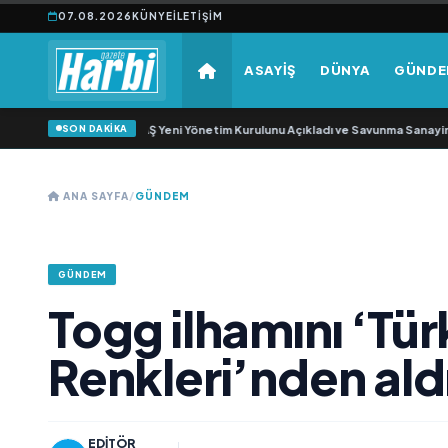
07.08.2026
KÜNYE
İLETIŞIM
ASAYİŞ
DÜNYA
GÜND
SON DAKİKA
z Savunma Sanayi AŞ Yeni Yönetim Kurulunu Açıkladı ve Savunma Sanayinde K
ANA SAYFA
/
GÜNDEM
GÜNDEM
Togg ilhamını ‘Tür
Renkleri’nden ald
EDITÖR