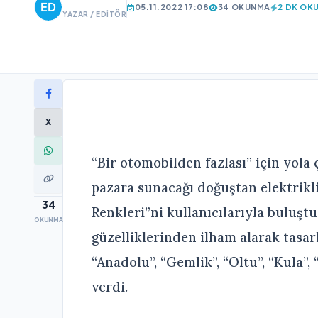
05.11.2022 17:08
34 OKUNMA
2 DK OK
YAZAR / EDITÖR
X
“Bir otomobilden fazlası” için yola
pazara sunacağı doğuştan elektrikli 
34
Renkleri”ni kullanıcılarıyla buluşt
OKUNMA
güzelliklerinden ilham alarak tasarl
“Anadolu”, “Gemlik”, “Oltu”, “Kula”
verdi.