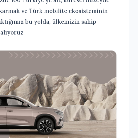
yüzde 100 Türkiye’ye ait, küresel düzeyde
ıkarmak ve Türk mobilite ekosisteminin
ıktığımız bu yolda, ülkemizin sahip
alıyoruz.