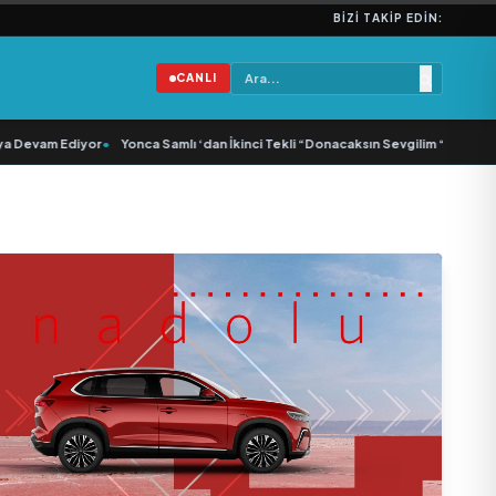
BIZI TAKIP EDIN:
CANLI
vam Ediyor
•
Yonca Samlı ‘dan İkinci Tekli “Donacaksın Sevgilim “ yayımlandı
•