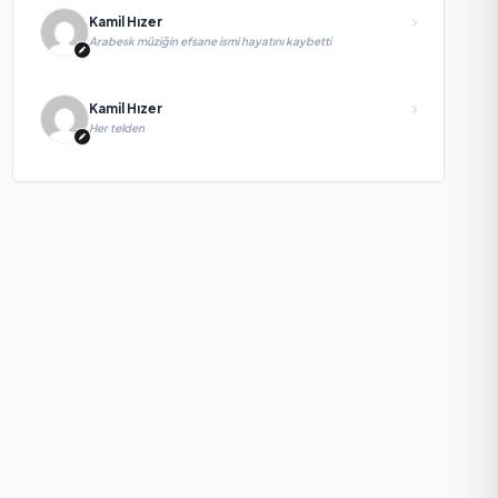
Kamil Hızer
Arabesk müziğin efsane ismi hayatını kaybetti
Kamil Hızer
Her telden