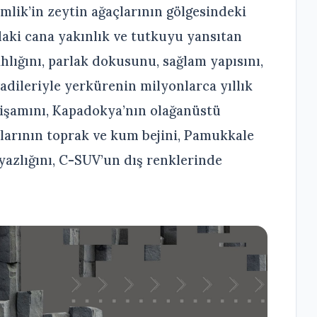
mlik’in zeytin ağaçlarının gölgesindeki
daki cana yakınlık ve tutkuyu yansıtan
yahlığını, parlak dokusunu, sağlam yapısını,
vadileriyle yerkürenin milyonlarca yıllık
tişamını, Kapadokya’nın olağanüstü
alarının toprak ve kum bejini, Pamukkale
yazlığını, C-SUV’un dış renklerinde