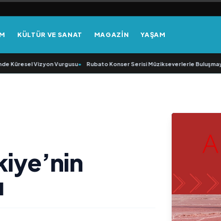
EM
KÜLTÜR VE SANAT
MAGAZİN
YAŞAM
üresel Vizyon Vurgusu
•
Rubato Konser Serisi Müzikseverlerle Buluşmaya De
kiye’nin
ı