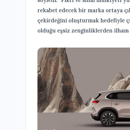
söyledi: “Fikri ve sınai mülkiyeti 
rekabet edecek bir marka ortaya ç
çekirdeğini oluşturmak hedefiyle ç
olduğu eşsiz zenginliklerden ilham 