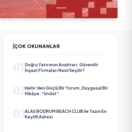
ÇOK OKUNANLAR
01
Doğru Yatırımın Anahtarı: Güvenilir
İnşaat Firmaları Nasıl Seçilir?
02
Helin’den Güçlü Bir Yorum, Duygusal Bir
Hikâye: “İmdat”
03
ALAS BODRUM BEACH CLUB ile Yazın En
Keyifli Adresi