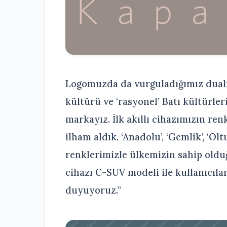
Logomuzda da vurguladığımız duali
kültürü ve ‘rasyonel’ Batı kültürle
markayız. İlk akıllı cihazımızın re
ilham aldık. ‘Anadolu’, ‘Gemlik’, ‘Olt
renklerimizle ülkemizin sahip olduğu
cihazı C-SUV modeli ile kullanıcıl
duyuyoruz.”