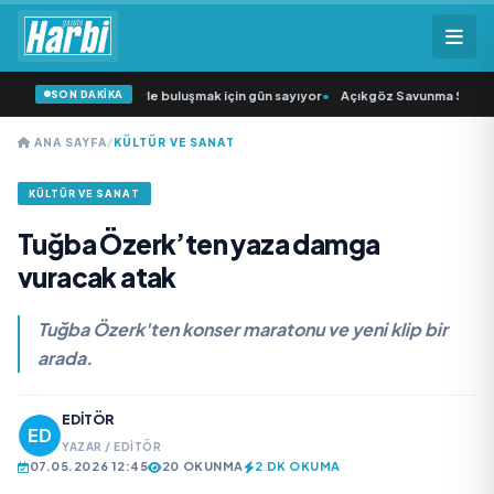
SON DAKİKA
Şarkıcısı” seyircisiyle buluşmak için gün sayıyor
•
Açıkgöz Savunma Sanayi AŞ
ANA SAYFA
/
KÜLTÜR VE SANAT
KÜLTÜR VE SANAT
Tuğba Özerk’ten yaza damga
vuracak atak
Tuğba Özerk'ten konser maratonu ve yeni klip bir
arada.
EDITÖR
YAZAR / EDITÖR
07.05.2026 12:45
20 OKUNMA
2 DK OKUMA