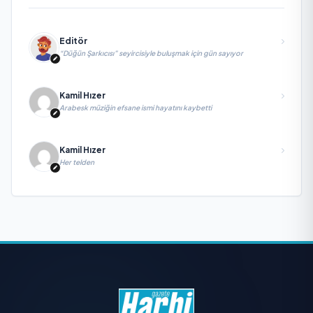
Editör
“Düğün Şarkıcısı” seyircisiyle buluşmak için gün sayıyor
Kamil Hızer
Arabesk müziğin efsane ismi hayatını kaybetti
Kamil Hızer
Her telden