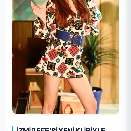
İZMİR EFE’Sİ YENİ KLİBİYLE