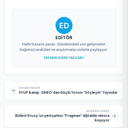
EDITÖR
Harbi Gazete yazarı. Gündemdeki son gelişmeleri,
bağımsız analizleri ve araştırmaları sizlerle paylaşıyor.
YAZARIN DIĞER YAZILARI
ÖNCEKI HABER
3YUP &amp; SABO’dan Güçlü Yorum “Söyleyin” Yayında!
SONRAKI HABER
Bülent Ersoy’un yeni şarkısı “Fragman” dijitalde rekora
koşuyor