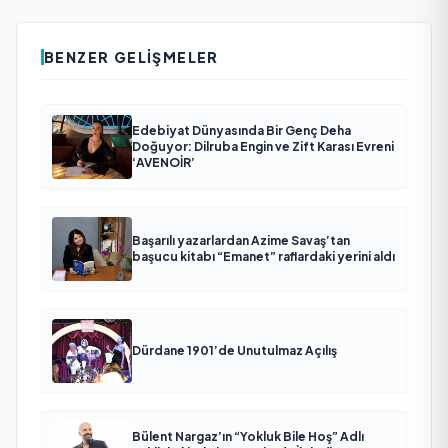
BENZER GELIŞMELER
Edebiyat Dünyasında Bir Genç Deha
Doğuyor: Dilruba Engin ve Zift Karası Evreni
‘AVENOİR’
Başarılı yazarlardan Azime Savaş’tan
başucu kitabı “Emanet” raflardaki yerini aldı
Dürdane 1901’de Unutulmaz Açılış
Bülent Nargaz’ın “Yokluk Bile Hoş” Adlı