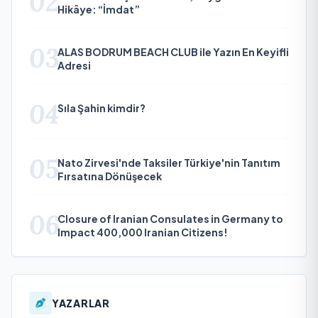
02
Hikâye: “İmdat”
03
ALAS BODRUM BEACH CLUB ile Yazın En Keyifli
Adresi
04
Sıla Şahin kimdir?
05
Nato Zirvesi'nde Taksiler Türkiye'nin Tanıtım
Fırsatına Dönüşecek
06
Closure of Iranian Consulates in Germany to
Impact 400,000 Iranian Citizens!
YAZARLAR