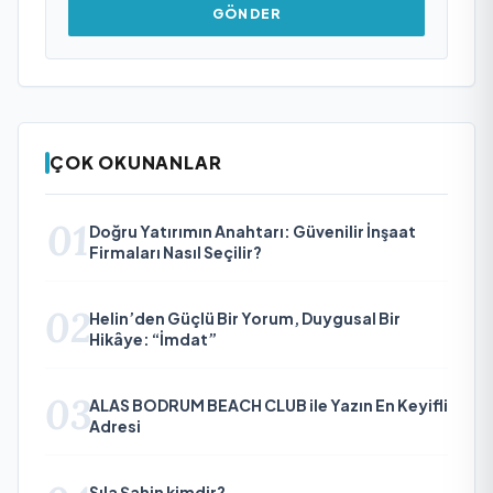
GÖNDER
ÇOK OKUNANLAR
01
Doğru Yatırımın Anahtarı: Güvenilir İnşaat
Firmaları Nasıl Seçilir?
02
Helin’den Güçlü Bir Yorum, Duygusal Bir
Hikâye: “İmdat”
03
ALAS BODRUM BEACH CLUB ile Yazın En Keyifli
Adresi
Sıla Şahin kimdir?