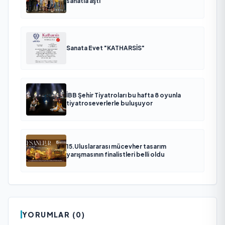
sanatla aştı
Sanata Evet "KATHARSİS"
İBB Şehir Tiyatroları bu hafta 8 oyunla
tiyatroseverlerle buluşuyor
15.Uluslararası mücevher tasarım
yarışmasının finalistleri belli oldu
YORUMLAR (0)