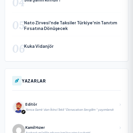
04
05
Nato Zirvesi'nde Taksiler Türkiye'nin Tanıtım
Fırsatına Dönüşecek
06
Kuka Vidanjör
YAZARLAR
Editör
Yonca Samlı ‘dan İkinci Tekli “Donacaksın Sevgilim “ yayımlandı
Kamil Hızer
Arabesk müziğin efsane ismi hayatını kaybetti