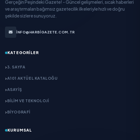
Gerçeğin Peşindeki Gazete! - Güncel gelişmeleri, sıcak haberleri
ve araştırmaları bağımsız gazetecilik ilkeleriyle hızlı ve doğru
şekilde sizlere sunuyoruz.
INFO@HARBIGAZETE.COM.TR
KATEGORILER
3. SAYFA
A101 AKTÜEL KATALOĞU
ASAYİŞ
BİLİM VE TEKNOLOJİ
BİYOGRAFİ
KURUMSAL