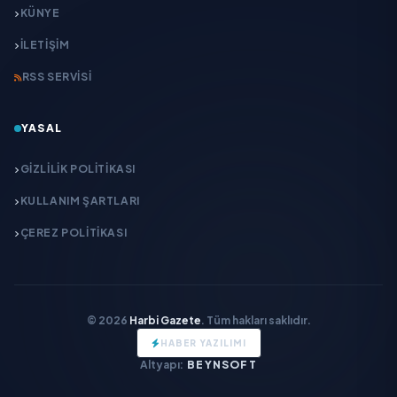
KÜNYE
İLETIŞIM
RSS SERVISI
YASAL
GIZLILIK POLITIKASI
KULLANIM ŞARTLARI
ÇEREZ POLITIKASI
© 2026
Harbi Gazete
. Tüm hakları saklıdır.
HABER YAZILIMI
Altyapı:
BEYNSOFT