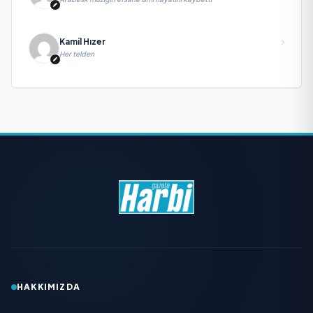
Kamil Hızer
Her telden
HAKKIMIZDA