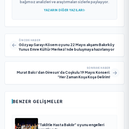
bağımsız analizleri ve araştırmaları sizlerle paylaşıyor.
YAZARIN DIĞER YAZILARI
ÖNCEKI HABER
Gözyaşı Sarayı Kösem oyunu 22 Mayıs akşamı Bakırköy
Yunus Emre Kültür Merkezi’nde buluşmaya hazırlanıyor
SONRAKI HABER
Murat Balcı’dan Giresun’da Coşkulu 19 Mayıs Konseri:
“Her Zaman Koşa Koşa Gelirim!
BENZER GELIŞMELER
“Taklitle Hasta Bakılır” oyunu engelleri