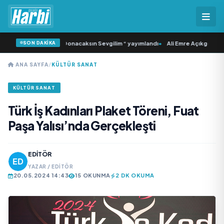
SON DAKİKA
dan İkinci Tekli “Donacaksın Sevgilim “ yayımlandı
•
Ali Emre Açıkgöz Galimidi,
ANA SAYFA
/
KÜLTÜR SANAT
KÜLTÜR SANAT
Türk İş Kadınları Plaket Töreni, Fuat
Paşa Yalısı’nda Gerçekleşti
EDITÖR
YAZAR / EDITÖR
20.05.2024 14:43
15 OKUNMA
2 DK OKUMA