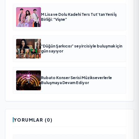
M Lisa ve Dolu Kadehi Ters Tut’tan Yeni İş
Birliği: “Vişne”
“Düğün Şarkıcısı” seyircisiyle buluşmak için
gün sayıyor
Rubato Konser Serisi Müzikseverlerle
Buluşmaya Devam Ediyor
YORUMLAR (0)