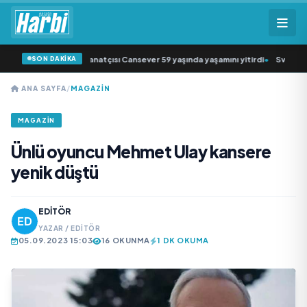
SON DAKİKA
sk müziğin sevilen sanatçısı Cansever 59 yaşında yaşamını yitirdi
•
Svadba Zin
ANA SAYFA
/
MAGAZİN
MAGAZİN
Ünlü oyuncu Mehmet Ulay kansere
yenik düştü
EDITÖR
YAZAR / EDITÖR
05.09.2023 15:03
16 OKUNMA
1 DK OKUMA