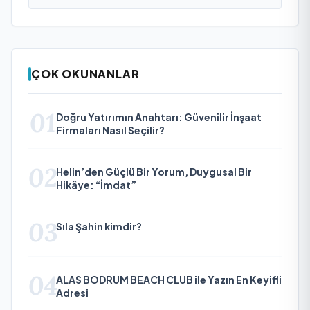
ÇOK OKUNANLAR
01
Doğru Yatırımın Anahtarı: Güvenilir İnşaat
Firmaları Nasıl Seçilir?
02
Helin’den Güçlü Bir Yorum, Duygusal Bir
Hikâye: “İmdat”
03
Sıla Şahin kimdir?
04
ALAS BODRUM BEACH CLUB ile Yazın En Keyifli
Adresi