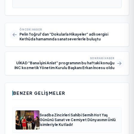
ÖNCEKI HABER
Pelin Toğrul’dan “Dokularla Hikayeler” adlı sergisi
Kethüda hamamında sanatseverlerle buluştu
SONRAKI HABER
UİKAD “Bana İşini Anlat” programının bu haftaki konuğu
INC kozmetik Yönetim Kurulu Başkanı Erkan İncesu oldu
BENZER GELIŞMELER
Svadba Zincirleri Sahibi Semih Hot Yaş
Gününü Sanat ve Cemiyet Dünyasının Ünlü
İsimleriyle Kutladı!