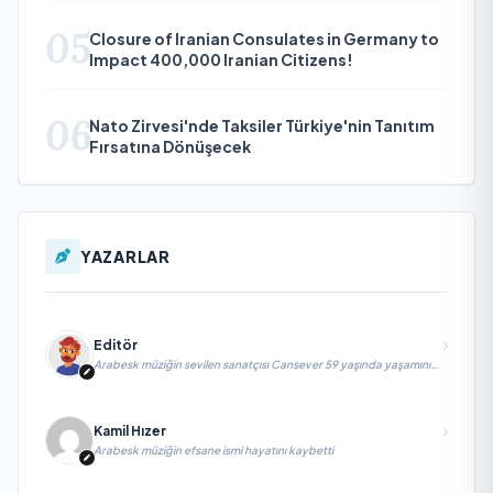
05
Closure of Iranian Consulates in Germany to
Impact 400,000 Iranian Citizens!
06
Nato Zirvesi'nde Taksiler Türkiye'nin Tanıtım
Fırsatına Dönüşecek
YAZARLAR
Editör
Arabesk müziğin sevilen sanatçısı Cansever 59 yaşında yaşamını
yitirdi
Kamil Hızer
Arabesk müziğin efsane ismi hayatını kaybetti