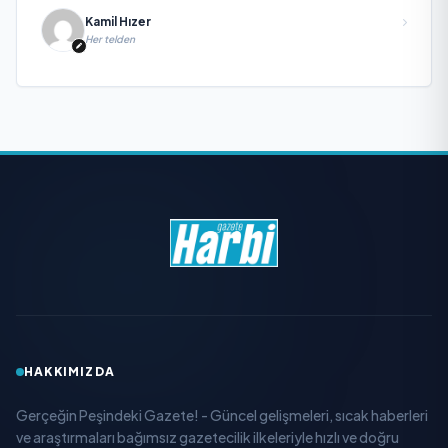
Kamil Hızer
Her telden
HAKKIMIZDA
Gerçeğin Peşindeki Gazete! - Güncel gelişmeleri, sıcak haberleri
ve araştırmaları bağımsız gazetecilik ilkeleriyle hızlı ve doğru