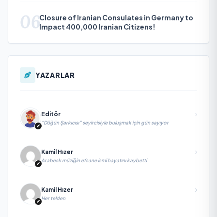
06
Closure of Iranian Consulates in Germany to
Impact 400,000 Iranian Citizens!
YAZARLAR
Editör
“Düğün Şarkıcısı” seyircisiyle buluşmak için gün sayıyor
Kamil Hızer
Arabesk müziğin efsane ismi hayatını kaybetti
Kamil Hızer
Her telden