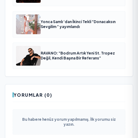
Yonca Samlı ‘dan İkinci Tekli “Donacaksın
Sevgilim “ yayımlandı
RAVANO: “Bodrum Artık Yeni St. Tropez
Değil, Kendi Başına Bir Referans”
YORUMLAR (0)
Bu habere henüz yorum yapılmamış. İlk yorumu siz
yazın.