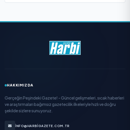
HAKKIMIZDA
Gerçeğin Peşindeki Gazete! - Güncel gelişmeleri, sıcak haberleri
ve araştırmaları bağımsız gazetecilik ilkeleriyle hızlı ve doğru
şekilde sizlere sunuyoruz.
INFO@HARBIGAZETE.COM.TR