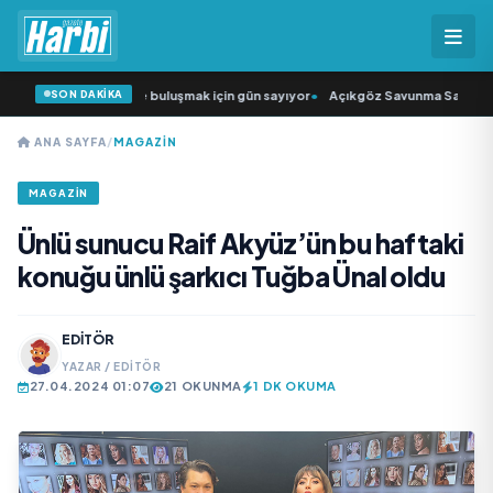
SON DAKİKA
rkıcısı” seyircisiyle buluşmak için gün sayıyor
•
Açıkgöz Savunma Sanayi AŞ Y
ANA SAYFA
/
MAGAZİN
MAGAZİN
Ünlü sunucu Raif Akyüz’ün bu haftaki
konuğu ünlü şarkıcı Tuğba Ünal oldu
EDITÖR
YAZAR / EDITÖR
27.04.2024 01:07
21 OKUNMA
1 DK OKUMA