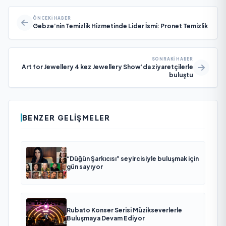
ÖNCEKI HABER
Gebze’nin Temizlik Hizmetinde Lider İsmi: Pronet Temizlik
SONRAKI HABER
Art for Jewellery 4 kez Jewellery Show’da ziyaretçilerle
buluştu
BENZER GELIŞMELER
“Düğün Şarkıcısı” seyircisiyle buluşmak için
gün sayıyor
Rubato Konser Serisi Müzikseverlerle
Buluşmaya Devam Ediyor