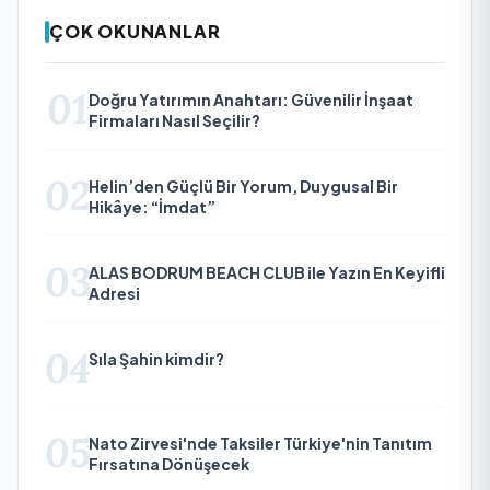
ÇOK OKUNANLAR
01
Doğru Yatırımın Anahtarı: Güvenilir İnşaat
Firmaları Nasıl Seçilir?
02
Helin’den Güçlü Bir Yorum, Duygusal Bir
Hikâye: “İmdat”
03
ALAS BODRUM BEACH CLUB ile Yazın En Keyifli
Adresi
04
Sıla Şahin kimdir?
05
Nato Zirvesi'nde Taksiler Türkiye'nin Tanıtım
Fırsatına Dönüşecek