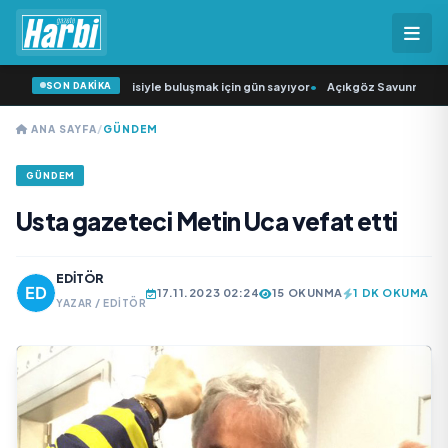
SON DAKİKA
ğün Şarkıcısı” seyircisiyle buluşmak için gün sayıyor
•
Açıkgöz Savunma Sanay
ANA SAYFA
/
GÜNDEM
GÜNDEM
Usta gazeteci Metin Uca vefat etti
EDITÖR
17.11.2023 02:24
15 OKUNMA
1 DK OKUMA
YAZAR / EDITÖR