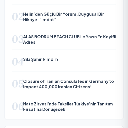
02
Helin’den Güçlü Bir Yorum, Duygusal Bir
Hikâye: “İmdat”
03
ALAS BODRUM BEACH CLUB ile Yazın En Keyifli
Adresi
04
Sıla Şahin kimdir?
05
Closure of Iranian Consulates in Germany to
Impact 400,000 Iranian Citizens!
06
Nato Zirvesi'nde Taksiler Türkiye'nin Tanıtım
Fırsatına Dönüşecek