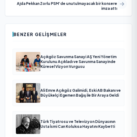
Ajda Pekkan Zorlu PSM’de unutulmayacak bir konsere
imza attı
BENZER GELIŞMELER
Açıkgöz Savunma Sanayi AŞ Yeni Yönetim
Kurulunu Açıkladı ve Savunma Sanayinde
Küresel Vizyon Vurgusu
Ali Emre Açıkgöz Galimidi, Eski AB Bakanı ve
Büyükelçi Egemen Bağış ile Bir Araya Geldi
Türk Tiyatrosu ve Televizyon Dünyasının
Usta İsmi Can Kolukısa Hayatını Kaybetti