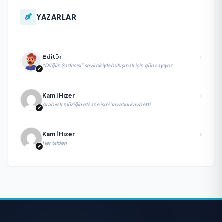
YAZARLAR
Editör
“Düğün Şarkıcısı” seyircisiyle buluşmak için gün sayıyor
Kamil Hızer
Arabesk müziğin efsane ismi hayatını kaybetti
Kamil Hızer
Her telden