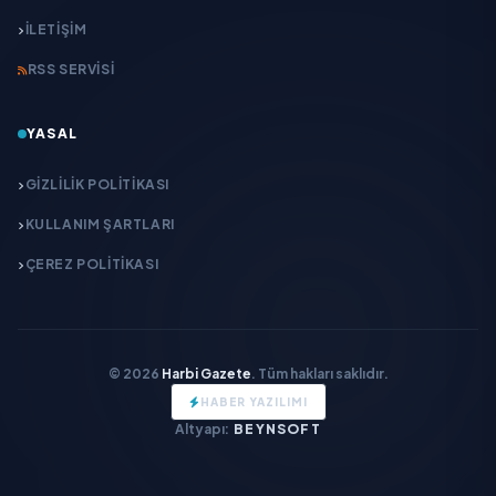
İLETIŞIM
RSS SERVISI
YASAL
GIZLILIK POLITIKASI
KULLANIM ŞARTLARI
ÇEREZ POLITIKASI
© 2026
Harbi Gazete
. Tüm hakları saklıdır.
HABER YAZILIMI
Altyapı:
BEYNSOFT