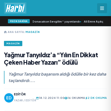
SON DAKİKA
ı ‘dan İkinci Tekli “Donacaksın Sevgilim “ yayımlandı
•
Ali Emre Açıkgöz Galimi
ANA SAYFA
/
MAGAZİN
MAGAZİN
Yağmur Tanyıldız’a “Yılın En Dikkat
Çeken Haber Yazarı” ödülü
Yağmur Tanyıldız başarısını aldığı ödülle bir kez daha
taçlandırdı....
EDITÖR
18.12.2024 11:00
16 OKUNMA
2 DK OKUMA
YAZAR / EDITÖR