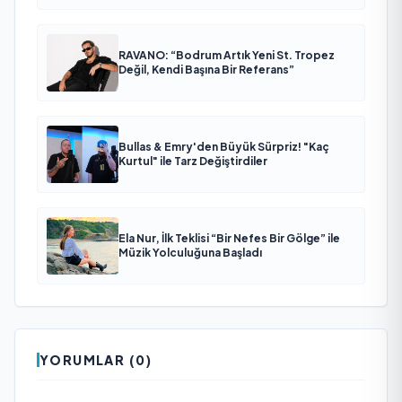
RAVANO: “Bodrum Artık Yeni St. Tropez
Değil, Kendi Başına Bir Referans”
Bullas & Emry'den Büyük Sürpriz! "Kaç
Kurtul" ile Tarz Değiştirdiler
Ela Nur, İlk Teklisi “Bir Nefes Bir Gölge” ile
Müzik Yolculuğuna Başladı
YORUMLAR (0)