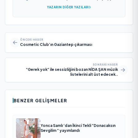
YAZARIN DIĞER YAZILARI
ÖNCEKI HABER
Cosmetic Club’ın Gaziantep çıkarması
SONRAKI HABER
“Gerek yok” ile sessizliğini bozan NİDA ŞAN müzik
listelerini alt üst edecek..
BENZER GELIŞMELER
Yonca Samlı ‘dan İkinci Tekli “Donacaksın
Sevgilim “ yayımlandı