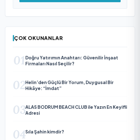
ÇOK OKUNANLAR
01
Doğru Yatırımın Anahtarı: Güvenilir İnşaat
Firmaları Nasıl Seçilir?
02
Helin’den Güçlü Bir Yorum, Duygusal Bir
Hikâye: “İmdat”
03
ALAS BODRUM BEACH CLUB ile Yazın En Keyifli
Adresi
04
Sıla Şahin kimdir?