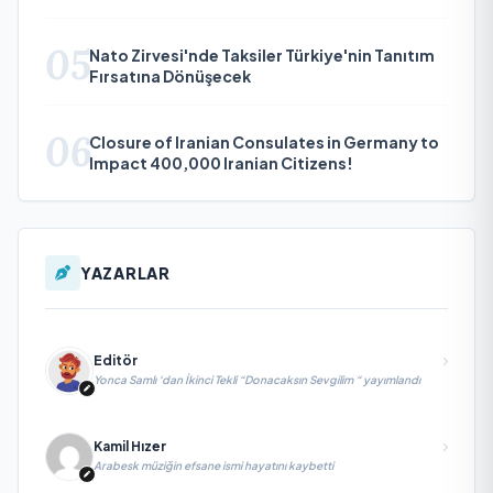
05
Nato Zirvesi'nde Taksiler Türkiye'nin Tanıtım
Fırsatına Dönüşecek
06
Closure of Iranian Consulates in Germany to
Impact 400,000 Iranian Citizens!
YAZARLAR
Editör
Yonca Samlı ‘dan İkinci Tekli “Donacaksın Sevgilim “ yayımlandı
Kamil Hızer
Arabesk müziğin efsane ismi hayatını kaybetti