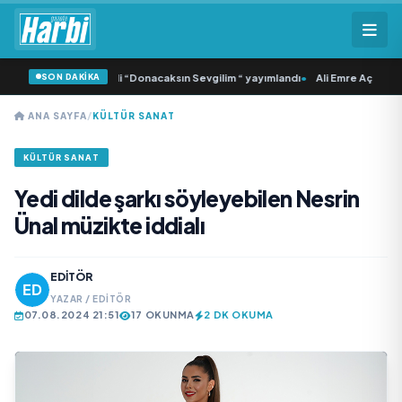
SON DAKİKA
Samlı ‘dan İkinci Tekli “Donacaksın Sevgilim “ yayımlandı
•
Ali Emre Açıkgöz Ga
ANA SAYFA
/
KÜLTÜR SANAT
KÜLTÜR SANAT
Yedi dilde şarkı söyleyebilen Nesrin
Ünal müzikte iddialı
EDITÖR
YAZAR / EDITÖR
07.08.2024 21:51
17 OKUNMA
2 DK OKUMA