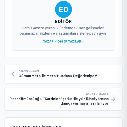
EDITÖR
Harbi Gazete yazarı. Gündemdeki son gelişmeleri,
bağımsız analizleri ve araştırmaları sizlerle paylaşıyor.
YAZARIN DIĞER YAZILARI
ÖNCEKI HABER
Gürsan Metal ile Metal Hurdanız Değerleniyor!
SONRAKI HABER
Pınar Kömürcüoğlu “Kardelen” şarkısı ile yılın ikinci yarısına
damga vurmaya hazırlanıyor