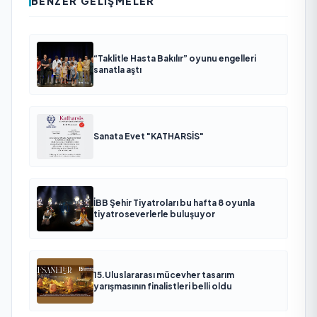
BENZER GELIŞMELER
“Taklitle Hasta Bakılır” oyunu engelleri
sanatla aştı
Sanata Evet "KATHARSİS"
İBB Şehir Tiyatroları bu hafta 8 oyunla
tiyatroseverlerle buluşuyor
15.Uluslararası mücevher tasarım
yarışmasının finalistleri belli oldu