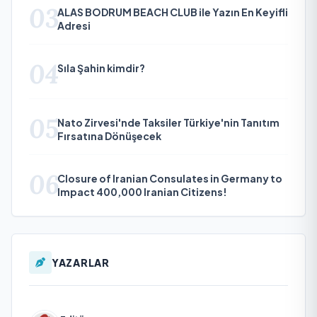
03
ALAS BODRUM BEACH CLUB ile Yazın En Keyifli
Adresi
04
Sıla Şahin kimdir?
05
Nato Zirvesi'nde Taksiler Türkiye'nin Tanıtım
Fırsatına Dönüşecek
06
Closure of Iranian Consulates in Germany to
Impact 400,000 Iranian Citizens!
YAZARLAR