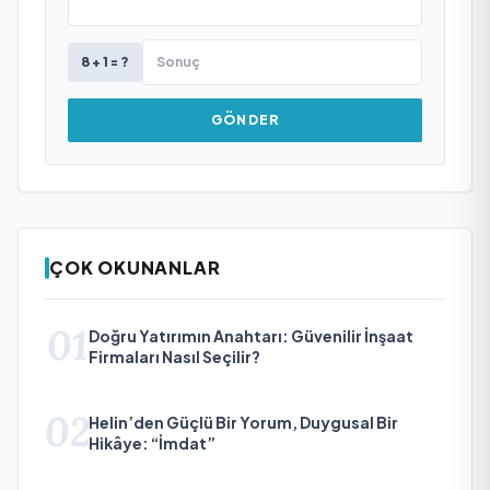
8 + 1 = ?
GÖNDER
ÇOK OKUNANLAR
01
Doğru Yatırımın Anahtarı: Güvenilir İnşaat
Firmaları Nasıl Seçilir?
02
Helin’den Güçlü Bir Yorum, Duygusal Bir
Hikâye: “İmdat”