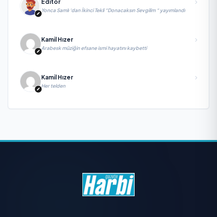
Editör
Yonca Samlı ‘dan İkinci Tekli “Donacaksın Sevgilim “ yayımlandı
Kamil Hızer
Arabesk müziğin efsane ismi hayatını kaybetti
Kamil Hızer
Her telden