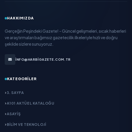
HAKKIMIZDA
Gerçeğin Peşindeki Gazete! - Güncel gelişmeleri, sıcak haberleri
ve araştırmaları bağımsız gazetecilik ilkeleriyle hızlı ve doğru
şekilde sizlere sunuyoruz.
INFO@HARBIGAZETE.COM.TR
KATEGORILER
3. SAYFA
A101 AKTÜEL KATALOĞU
ASAYİŞ
BİLİM VE TEKNOLOJİ