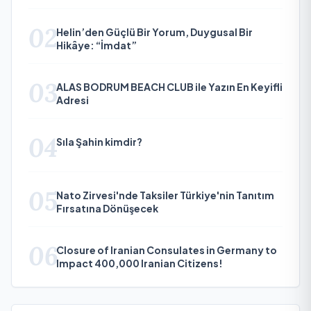
02
Helin’den Güçlü Bir Yorum, Duygusal Bir
Hikâye: “İmdat”
03
ALAS BODRUM BEACH CLUB ile Yazın En Keyifli
Adresi
04
Sıla Şahin kimdir?
05
Nato Zirvesi'nde Taksiler Türkiye'nin Tanıtım
Fırsatına Dönüşecek
06
Closure of Iranian Consulates in Germany to
Impact 400,000 Iranian Citizens!