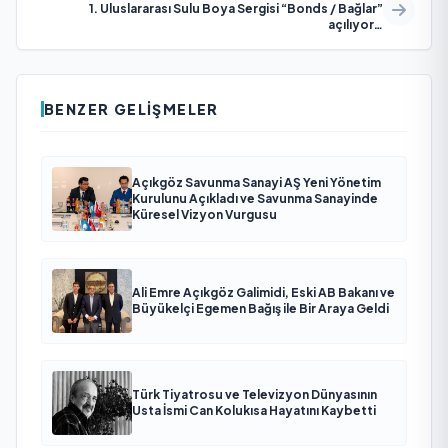
1. Uluslararası Sulu Boya Sergisi “Bonds / Bağlar”
açılıyor…
BENZER GELIŞMELER
Açıkgöz Savunma Sanayi AŞ Yeni Yönetim
Kurulunu Açıkladı ve Savunma Sanayinde
Küresel Vizyon Vurgusu
Ali Emre Açıkgöz Galimidi, Eski AB Bakanı ve
Büyükelçi Egemen Bağış ile Bir Araya Geldi
Türk Tiyatrosu ve Televizyon Dünyasının
Usta İsmi Can Kolukısa Hayatını Kaybetti