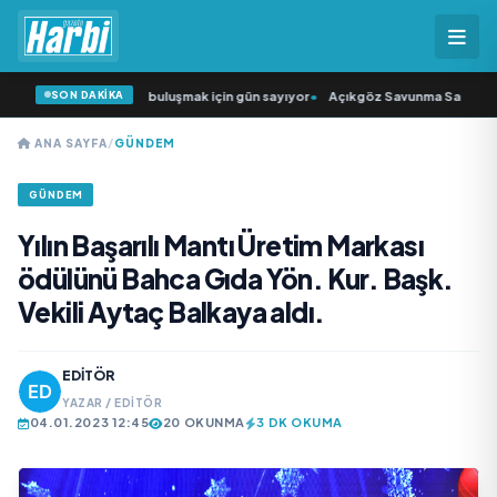
SON DAKİKA
kıcısı” seyircisiyle buluşmak için gün sayıyor
•
Açıkgöz Savunma Sanayi AŞ Ye
ANA SAYFA
/
GÜNDEM
GÜNDEM
Yılın Başarılı Mantı Üretim Markası
ödülünü Bahca Gıda Yön. Kur. Başk.
Vekili Aytaç Balkaya aldı.
EDITÖR
YAZAR / EDITÖR
04.01.2023 12:45
20 OKUNMA
3 DK OKUMA