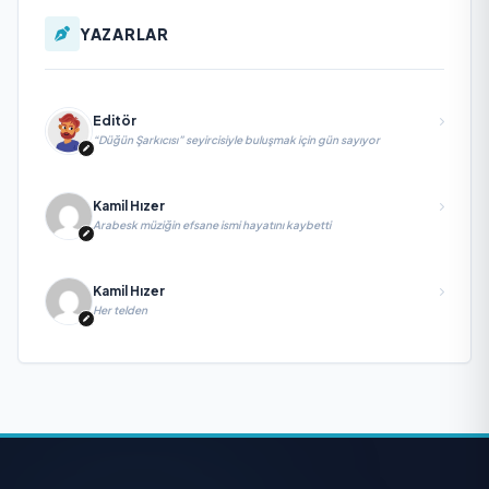
YAZARLAR
Editör
“Düğün Şarkıcısı” seyircisiyle buluşmak için gün sayıyor
Kamil Hızer
Arabesk müziğin efsane ismi hayatını kaybetti
Kamil Hızer
Her telden