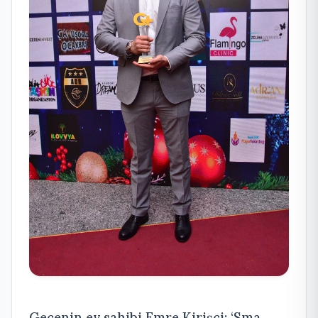
Gecenin ev sahibi Emre Kirişçi; ‘Sma