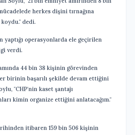
nan Soylu, "21 bin emniyet amirinden 8 bin
mücadelede herkes dişini tırnağına
koydu." dedi.
n yaptığı operasyonlarda ele geçirilen
gi verdi.
amında 44 bin 38 kişinin görevinden
er birinin başarılı şekilde devam ettiğini
oylu, "CHP'nin kaset şantajı
ları kimin organize ettiğini anlatacağım."
ihinden itibaren 159 bin 506 kişinin