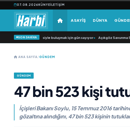
07.08.2026
KÜNYE
İLETIŞIM
ASAYİŞ
DÜNYA
GÜND
SON DAKİKA
ğün Şarkıcısı” seyircisiyle buluşmak için gün sayıyor
•
Açıkgöz Savunma Sanayi
ANA SAYFA
/
GÜNDEM
GÜNDEM
47 bin 523 kişi tut
İçişleri Bakanı Soylu, 15 Temmuz 2016 tarihind
gözaltına alındığını, 47 bin 523 kişinin tutukla