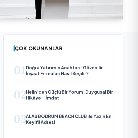
ÇOK OKUNANLAR
01
Doğru Yatırımın Anahtarı: Güvenilir
İnşaat Firmaları Nasıl Seçilir?
02
Helin’den Güçlü Bir Yorum, Duygusal Bir
Hikâye: “İmdat”
03
ALAS BODRUM BEACH CLUB ile Yazın En
Keyifli Adresi