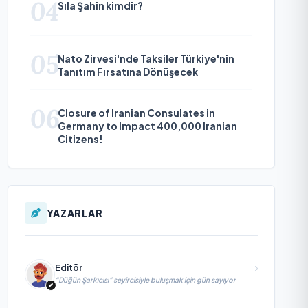
04
Sıla Şahin kimdir?
05
Nato Zirvesi'nde Taksiler Türkiye'nin
Tanıtım Fırsatına Dönüşecek
06
Closure of Iranian Consulates in
Germany to Impact 400,000 Iranian
Citizens!
YAZARLAR
Editör
“Düğün Şarkıcısı” seyircisiyle buluşmak için gün sayıyor