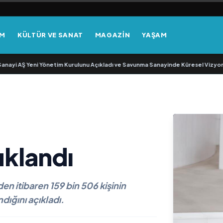
EM
KÜLTÜR VE SANAT
MAGAZİN
YAŞAM
 AŞ Yeni Yönetim Kurulunu Açıkladı ve Savunma Sanayinde Küresel Vizyon Vur
uklandı
en itibaren 159 bin 506 kişinin
ndığını açıkladı.