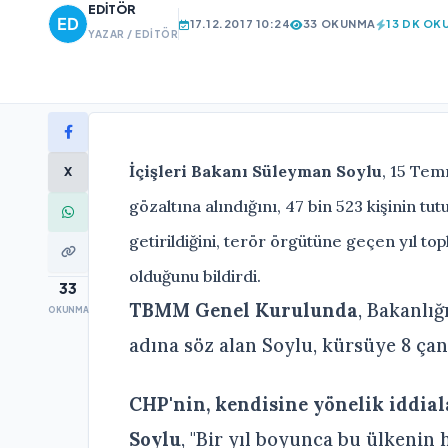
EDITÖR
17.12.2017 10:24
33 OKUNMA
13 DK OK
YAZAR / EDITÖR
İçişleri Bakanı Süleyman Soylu
, 15 Tem
X
gözaltına alındığını, 47 bin 523 kişinin tutu
getirildiğini, terör örgütüne geçen yıl to
olduğunu bildirdi.
33
TBMM Genel Kurulunda
, Bakanlı
OKUNMA
adına söz alan Soylu, kürsüye 8 çant
CHP'nin, kendisine yönelik iddia
Soylu
, "Bir yıl boyunca bu ülkenin 