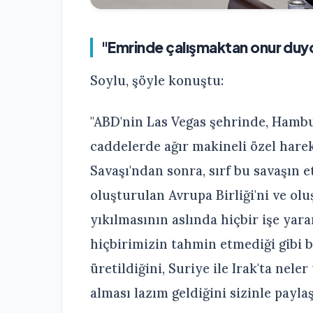
"Emrinde çalışmaktan onur du
Soylu, şöyle konuştu:
"ABD'nin Las Vegas şehrinde, Hambur
caddelerde ağır makineli özel harek
Savaşı'ndan sonra, sırf bu savaşın e
oluşturulan Avrupa Birliği'ni ve o
yıkılmasının aslında hiçbir işe yara
hiçbirimizin tahmin etmediği gibi bi
üretildiğini, Suriye ile Irak'ta nele
alması lazım geldiğini sizinle payl