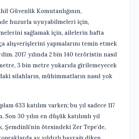
Sahil Güvenlik Komutanlığının,
nde huzurla uyuyabilmeleri için,
elerini sağlamak için, ailelerin hafta
ça alışverişlerini yapmalarını temin etmek
dim. 2017 yılında 2 bin 140 teröristin nasıl
0 metre, 3 bin metre yukarıda girilemeyecek
rdaki silahların, mühimmatların nasıl yok
plam 633 katılım varken; bu yıl sadece 117
 Son 30 yılın en düşük katılımlı yıl
, Şemdinli'nin ötesindeki Zer Tepe'de,
topraklarda ay yıldızlı bayrağı diken