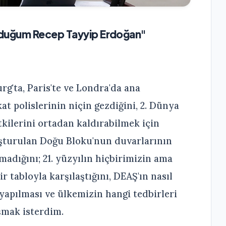
yduğum Recep Tayyip Erdoğan"
g'ta, Paris'te ve Londra'da ana
at polislerinin niçin gezdiğini, 2. Dünya
tkilerini ortadan kaldırabilmek için
luşturulan Doğu Bloku'nun duvarlarının
madığını; 21. yüzyılın hiçbirimizin ama
r tabloyla karşılaştığını, DEAŞ'ın nasıl
r yapılması ve ülkemizin hangi tedbirleri
aşmak isterdim.