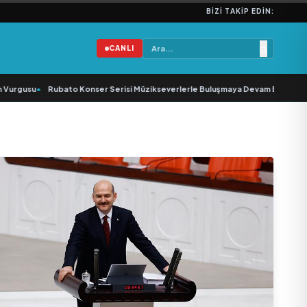
BIZI TAKIP EDIN:
CANLI
gusu
•
Rubato Konser Serisi Müzikseverlerle Buluşmaya Devam Ediyor
•
Yonc