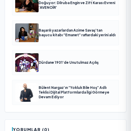
Doğuyor: Dilruba Engin ve Zift Karası Evreni
‘AVENOİR’
Başarılı yazarlardan Azime Savaş’tan
başucu kitabı “Emanet” raflardaki yerini aldı
Dürdane 1901’de Unutulmaz Açılış
Bülent Nargaz’ın “Yokluk Bile Hoş” Adlı
Teklisi Dijital Platformlarda İlgi Görmeye
Devam Ediyor
YORUMLAR (0)