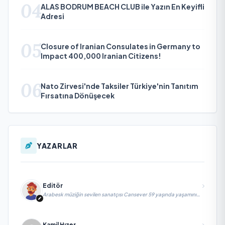
04
ALAS BODRUM BEACH CLUB ile Yazın En Keyifli
Adresi
05
Closure of Iranian Consulates in Germany to
Impact 400,000 Iranian Citizens!
06
Nato Zirvesi'nde Taksiler Türkiye'nin Tanıtım
Fırsatına Dönüşecek
YAZARLAR
Editör
Arabesk müziğin sevilen sanatçısı Cansever 59 yaşında yaşamını
yitirdi
Kamil Hızer