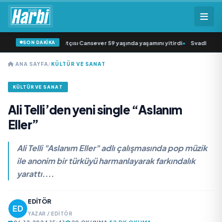
SON DAKİKA
üziğin sevilen sanatçısı Cansever 59 yaşında yaşamını yitirdi
•
Svadba Zincirl
ANA SAYFA
/
KÜLTÜR VE SANAT
KÜLTÜR VE SANAT
Ali Telli’den yeni single “Aslanım
Eller”
Ali Telli "Aslanım Eller" adlı çalışmasında pop müzik
ile anonim bir türküyü harmanlayarak farkındalık
yarattı....
EDITÖR
YAZAR / EDITÖR