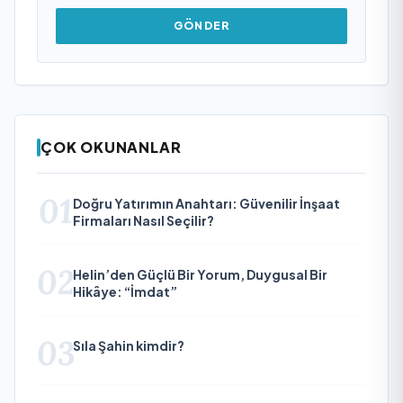
GÖNDER
ÇOK OKUNANLAR
01
Doğru Yatırımın Anahtarı: Güvenilir İnşaat
Firmaları Nasıl Seçilir?
02
Helin’den Güçlü Bir Yorum, Duygusal Bir
Hikâye: “İmdat”
03
Sıla Şahin kimdir?