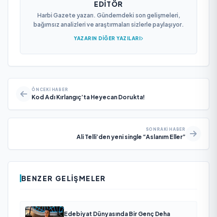
EDITÖR
Harbi Gazete yazarı. Gündemdeki son gelişmeleri,
bağımsız analizleri ve araştırmaları sizlerle paylaşıyor.
YAZARIN DIĞER YAZILARI
ÖNCEKI HABER
Kod Adı Kırlangıç’ta Heyecan Dorukta!
SONRAKI HABER
Ali Telli’den yeni single “Aslanım Eller”
BENZER GELIŞMELER
Edebiyat Dünyasında Bir Genç Deha