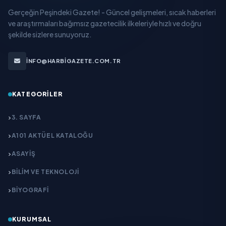
Gerçeğin Peşindeki Gazete! - Güncel gelişmeleri, sıcak haberleri
ve araştırmaları bağımsız gazetecilik ilkeleriyle hızlı ve doğru
şekilde sizlere sunuyoruz.
INFO@HARBIGAZETE.COM.TR
KATEGORILER
3. SAYFA
A101 AKTÜEL KATALOĞU
ASAYİŞ
BİLİM VE TEKNOLOJİ
BİYOGRAFİ
KURUMSAL