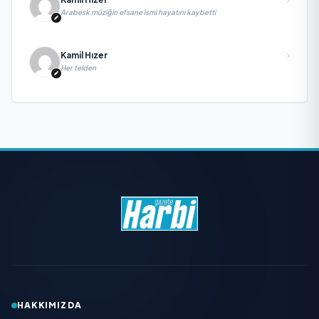
Arabesk müziğin efsane ismi hayatını kaybetti
Kamil Hızer
Her telden
HAKKIMIZDA