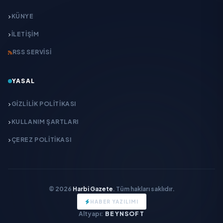
KÜNYE
İLETIŞIM
RSS SERVISI
YASAL
GIZLILIK POLITIKASI
KULLANIM ŞARTLARI
ÇEREZ POLITIKASI
© 2026
Harbi Gazete
. Tüm hakları saklıdır.
HABER YAZILIMI
Altyapı:
BEYNSOFT