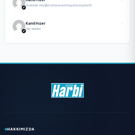
Arabesk müziğin efsane ismi hayatını kaybetti
Kamil Hızer
Her telden
HAKKIMIZDA