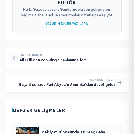
EDITÖR
Harbi Gazete yazarı. Gündemdeki son gelişmeleri,
bağımsız analizleri ve araştırmaları sizlerle paylaşıyor.
YAZARIN DIĞER YAZILARI
ÖNCEKI HABER
Ali Telli’den yeni single “Aslanım Eller”
SONRAKI HABER
Başarılı sunucu Raif Akyüz’e Amerika’dan davet geldi
BENZER GELIŞMELER
Edebiyat Dünyasında Bir Genç Deha