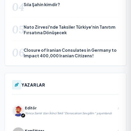
04
Sıla Şahin kimdir?
05
Nato Zirvesi'nde Taksiler Türkiye'nin Tanıtım
Fırsatına Dönüşecek
06
Closure of Iranian Consulates in Germany to
Impact 400,000 Iranian Citizens!
YAZARLAR
Editör
Yonca Samlı ‘dan İkinci Tekli “Donacaksın Sevgilim “ yayımlandı
Kamil Hızer