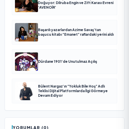
Doğuyor: Dilruba Engin ve Zift Karası Evreni
‘AVENOİR’
Başarılı yazarlardan Azime Savaş’tan
başucu kitabı “Emanet” raflardaki yerini aldı
Dürdane 1901’de Unutulmaz Açılış
Bülent Nargaz’ın “Yokluk Bile Hoş” Adlı
Teklisi Dijital Platformlarda İlgi Görmeye
Devam Ediyor
YORUMLAR (0)