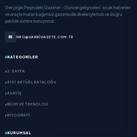
Gerçeğin Peşindeki Gazete! - Güncel gelişmeleri, sıcak haberleri
ve araştırmaları bağımsız gazetecilik ilkeleriyle hızlı ve doğru
şekilde sizlere sunuyoruz.
INFO@HARBIGAZETE.COM.TR
KATEGORILER
3. SAYFA
A101 AKTÜEL KATALOĞU
ASAYİŞ
BİLİM VE TEKNOLOJİ
BİYOGRAFİ
KURUMSAL