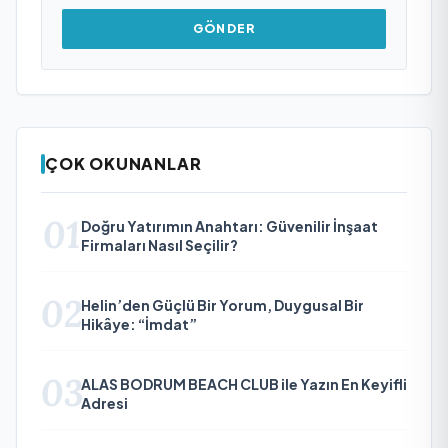
GÖNDER
ÇOK OKUNANLAR
01
Doğru Yatırımın Anahtarı: Güvenilir İnşaat
Firmaları Nasıl Seçilir?
02
Helin’den Güçlü Bir Yorum, Duygusal Bir
Hikâye: “İmdat”
03
ALAS BODRUM BEACH CLUB ile Yazın En Keyifli
Adresi