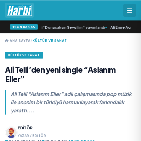
SON DAKİKA
amlı ‘dan İkinci Tekli “Donacaksın Sevgilim “ yayımlandı
•
Ali Emre Açıkgöz Gal
ANA SAYFA
/
KÜLTÜR VE SANAT
KÜLTÜR VE SANAT
Ali Telli’den yeni single “Aslanım
Eller”
Ali Telli "Aslanım Eller" adlı çalışmasında pop müzik
ile anonim bir türküyü harmanlayarak farkındalık
yarattı....
EDITÖR
YAZAR / EDITÖR