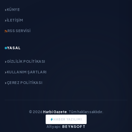
KÜNYE
İLETIŞIM
RSS SERVISI
YASAL
GIZLILIK POLITIKASI
KULLANIM ŞARTLARI
ÇEREZ POLITIKASI
© 2026
Harbi Gazete
. Tüm hakları saklıdır.
HABER YAZILIMI
Altyapı:
BEYNSOFT