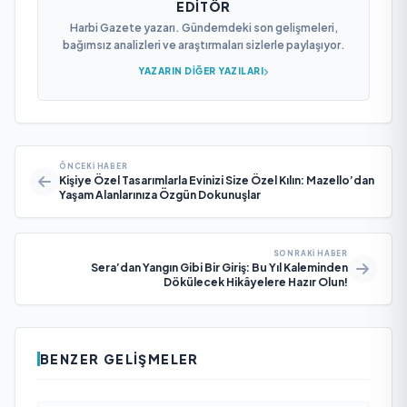
EDITÖR
Harbi Gazete yazarı. Gündemdeki son gelişmeleri,
bağımsız analizleri ve araştırmaları sizlerle paylaşıyor.
YAZARIN DIĞER YAZILARI
ÖNCEKI HABER
Kişiye Özel Tasarımlarla Evinizi Size Özel Kılın: Mazello’dan
Yaşam Alanlarınıza Özgün Dokunuşlar
SONRAKI HABER
Sera’dan Yangın Gibi Bir Giriş: Bu Yıl Kaleminden
Dökülecek Hikâyelere Hazır Olun!
BENZER GELIŞMELER