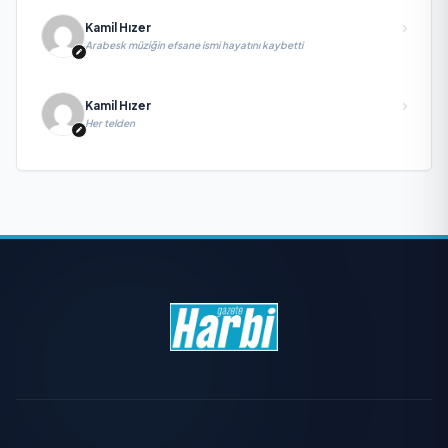
Kamil Hızer
Arabesk müziğin efsane ismi hayatını kaybetti
Kamil Hızer
Her telden