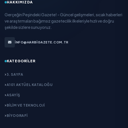
HAKKIMIZDA
Gerçeğin Peşindeki Gazete! - Güncel gelişmeleri, sıcak haberleri
ve araştırmaları bağımsız gazetecilik ilkeleriyle hızlı ve doğru
şekilde sizlere sunuyoruz.
INFO@HARBIGAZETE.COM.TR
KATEGORILER
3. SAYFA
A101 AKTÜEL KATALOĞU
ASAYİŞ
BİLİM VE TEKNOLOJİ
BİYOGRAFİ