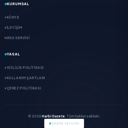
KURUMSAL
KÜNYE
İLETIŞIM
RSS SERVISI
YASAL
GIZLILIK POLITIKASI
KULLANIM ŞARTLARI
ÇEREZ POLITIKASI
© 2026
Harbi Gazete
. Tüm hakları saklıdır.
HABER YAZILIMI