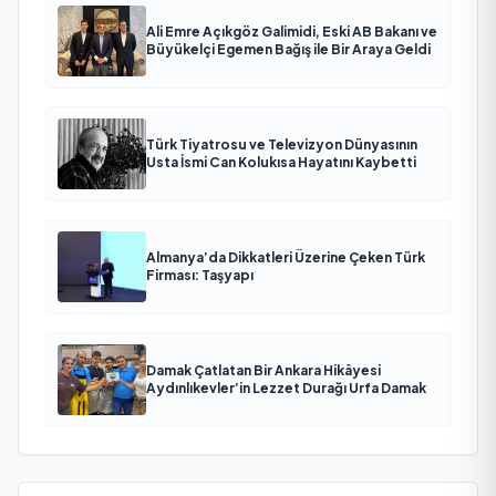
Ali Emre Açıkgöz Galimidi, Eski AB Bakanı ve
Büyükelçi Egemen Bağış ile Bir Araya Geldi
Türk Tiyatrosu ve Televizyon Dünyasının
Usta İsmi Can Kolukısa Hayatını Kaybetti
Almanya’da Dikkatleri Üzerine Çeken Türk
Firması: Taşyapı
Damak Çatlatan Bir Ankara Hikâyesi
Aydınlıkevler’in Lezzet Durağı Urfa Damak