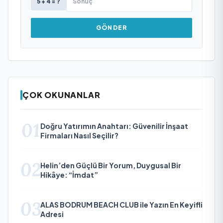
5 + 4 = ?
GÖNDER
ÇOK OKUNANLAR
01
Doğru Yatırımın Anahtarı: Güvenilir İnşaat
Firmaları Nasıl Seçilir?
02
Helin’den Güçlü Bir Yorum, Duygusal Bir
Hikâye: “İmdat”
03
ALAS BODRUM BEACH CLUB ile Yazın En Keyifli
Adresi