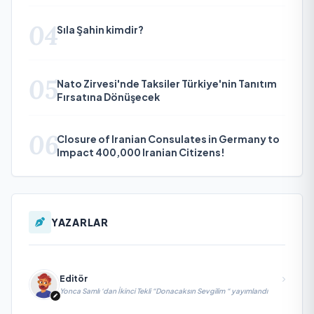
04
Sıla Şahin kimdir?
05
Nato Zirvesi'nde Taksiler Türkiye'nin Tanıtım
Fırsatına Dönüşecek
06
Closure of Iranian Consulates in Germany to
Impact 400,000 Iranian Citizens!
YAZARLAR
Editör
Yonca Samlı ‘dan İkinci Tekli “Donacaksın Sevgilim “ yayımlandı