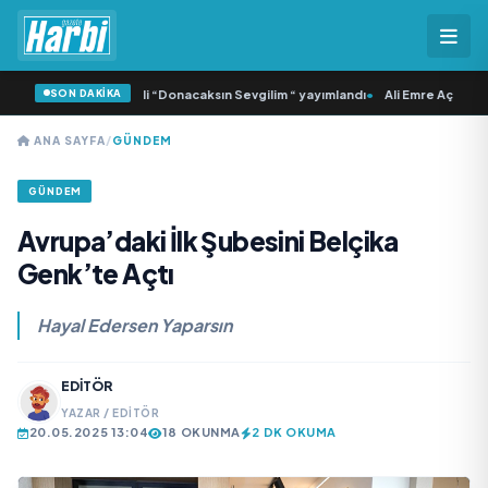
SON DAKİKA
 Samlı ‘dan İkinci Tekli “Donacaksın Sevgilim “ yayımlandı
•
Ali Emre Açıkgöz G
ANA SAYFA
/
GÜNDEM
GÜNDEM
Avrupa’daki İlk Şubesini Belçika
Genk’te Açtı
Hayal Edersen Yaparsın
EDITÖR
YAZAR / EDITÖR
20.05.2025 13:04
18 OKUNMA
2 DK OKUMA