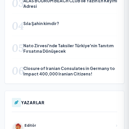
03
ALAS BODRUM BEACH CLUB ile Yazın En Keyifli
Adresi
04
Sıla Şahin kimdir?
05
Nato Zirvesi'nde Taksiler Türkiye'nin Tanıtım
Fırsatına Dönüşecek
06
Closure of Iranian Consulates in Germany to
Impact 400,000 Iranian Citizens!
YAZARLAR
Editör