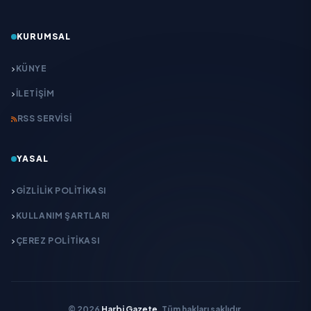
KURUMSAL
KÜNYE
İLETIŞIM
RSS SERVISI
YASAL
GIZLILIK POLITIKASI
KULLANIM ŞARTLARI
ÇEREZ POLITIKASI
© 2026
Harbi Gazete
. Tüm hakları saklıdır.