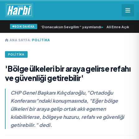
SON DAKİKA
lı ‘dan İkinci Tekli “Donacaksın Sevgilim “ yayımlandı
•
Ali Emre Açıkgöz Galim
ANA SAYFA
/
POLİTİKA
POLİTİKA
'Bölge ülkeleri bir araya gelirse refahı
ve güvenliği getirebilir'
CHP Genel Başkanı Kılıçdaroğlu,"Ortadoğu
Konferansı"ndaki konuşmasında, "Eğer bölge
ülkeleri bir araya gelip ortak aklı egemen
kılabilirlerse, bölgeye huzuru, refahı ve güvenliği
getirebilir." dedi.