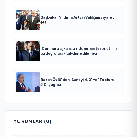
Başbakan Yıldırım Artvin Valiliğini ziyaret
etti
'Cumhurbaşkanı, bir dönemin teröristinin
özdeşi olarak takdim edilemez'
Bakan Özlü'den 'Sanayi 4.0' ve 'Toplum
5.0' çağrısı
YORUMLAR (0)