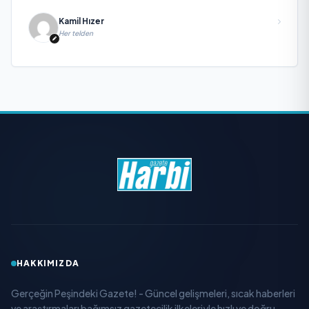
Kamil Hızer
Her telden
HAKKIMIZDA
Gerçeğin Peşindeki Gazete! - Güncel gelişmeleri, sıcak haberleri
ve araştırmaları bağımsız gazetecilik ilkeleriyle hızlı ve doğru