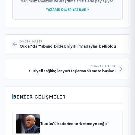
bağımsız analizleri ve araştırmaları sizlerle paylaşıyor.
YAZARIN DIĞER YAZILARI
ÖNCEKI HABER
Oscar'da 'Yabancı Dilde En İyi Film' adayları belli oldu
SONRAKI HABER
Suriyeli sağlıkçılar yurttaşlarına hizmete başladı
BENZER GELIŞMELER
'Kudüs'ü kaderine terk etmeyeceğiz'