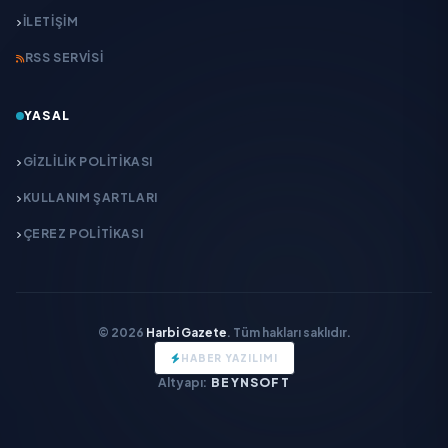
İLETIŞIM
RSS SERVISI
YASAL
GIZLILIK POLITIKASI
KULLANIM ŞARTLARI
ÇEREZ POLITIKASI
© 2026
Harbi Gazete
. Tüm hakları saklıdır.
HABER YAZILIMI
Altyapı:
BEYNSOFT