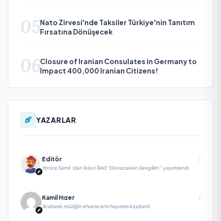
05
Nato Zirvesi'nde Taksiler Türkiye'nin Tanıtım
Fırsatına Dönüşecek
06
Closure of Iranian Consulates in Germany to
Impact 400,000 Iranian Citizens!
YAZARLAR
Editör
Yonca Samlı ‘dan İkinci Tekli “Donacaksın Sevgilim “ yayımlandı
Kamil Hızer
Arabesk müziğin efsane ismi hayatını kaybetti