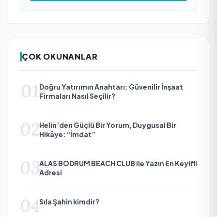
ÇOK OKUNANLAR
01
Doğru Yatırımın Anahtarı: Güvenilir İnşaat
Firmaları Nasıl Seçilir?
02
Helin’den Güçlü Bir Yorum, Duygusal Bir
Hikâye: “İmdat”
03
ALAS BODRUM BEACH CLUB ile Yazın En Keyifli
Adresi
04
Sıla Şahin kimdir?