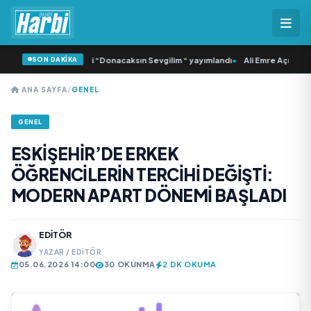
SON DAKİKA
Samlı ‘dan İkinci Tekli “Donacaksın Sevgilim “ yayımlandı
•
Ali Emre Açıkgöz Ga
ANA SAYFA
/
GENEL
GENEL
ESKİŞEHİR’DE ERKEK
ÖĞRENCİLERİN TERCİHİ DEĞİŞTİ:
MODERN APART DÖNEMİ BAŞLADI
EDITÖR
YAZAR / EDITÖR
05.06.2026 14:00
30 OKUNMA
2 DK OKUMA