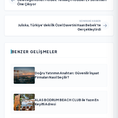
Öne Çıkıyor
SONRAKI HABER
Juliska, Türkiye'deki İlk Özel Davetini Haan Bebek'te
Gerçekleştirdi
BENZER GELIŞMELER
Doğru Yatırımın Anahtarı: Güvenilir İnşaat
Firmaları Nasıl Seçilir?
ALAS BODRUM BEACH CLUB ile Yazın En
Keyifli Adresi