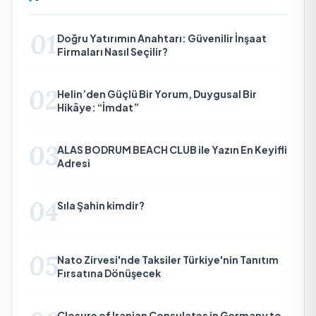
01
Doğru Yatırımın Anahtarı: Güvenilir İnşaat
Firmaları Nasıl Seçilir?
02
Helin’den Güçlü Bir Yorum, Duygusal Bir
Hikâye: “İmdat”
03
ALAS BODRUM BEACH CLUB ile Yazın En Keyifli
Adresi
04
Sıla Şahin kimdir?
05
Nato Zirvesi'nde Taksiler Türkiye'nin Tanıtım
Fırsatına Dönüşecek
Closure of Iranian Consulates in Germany to