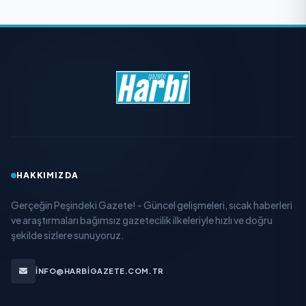
HAKKIMIZDA
Gerçeğin Peşindeki Gazete! - Güncel gelişmeleri, sıcak haberleri
ve araştırmaları bağımsız gazetecilik ilkeleriyle hızlı ve doğru
şekilde sizlere sunuyoruz.
INFO@HARBIGAZETE.COM.TR