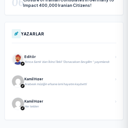
06
Impact 400,000 Iranian Citizens!
YAZARLAR
Editör
Yonca Samlı ‘dan İkinci Tekli “Donacaksın Sevgilim “ yayımlandı
Kamil Hızer
Arabesk müziğin efsane ismi hayatını kaybetti
Kamil Hızer
Her telden