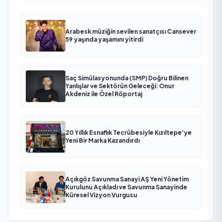
Arabesk müziğin sevilen sanatçısı Cansever
59 yaşında yaşamını yitirdi
Saç Simülasyonunda (SMP) Doğru Bilinen
Yanlışlar ve Sektörün Geleceği: Onur
Akdeniz ile Özel Röportaj
20 Yıllık Esnaflık Tecrübesiyle Kızıltepe'ye
Yeni Bir Marka Kazandırdı
Açıkgöz Savunma Sanayi AŞ Yeni Yönetim
Kurulunu Açıkladı ve Savunma Sanayinde
Küresel Vizyon Vurgusu