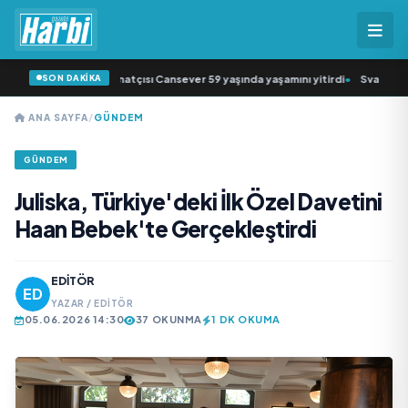
SON DAKİKA
k müziğin sevilen sanatçısı Cansever 59 yaşında yaşamını yitirdi
•
Svadba Zinc
ANA SAYFA
/
GÜNDEM
GÜNDEM
Juliska, Türkiye'deki İlk Özel Davetini
Haan Bebek'te Gerçekleştirdi
EDITÖR
YAZAR / EDITÖR
05.06.2026 14:30
37 OKUNMA
1 DK OKUMA