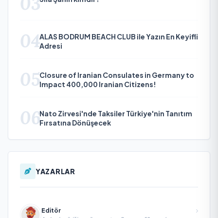
03
04
ALAS BODRUM BEACH CLUB ile Yazın En Keyifli
Adresi
05
Closure of Iranian Consulates in Germany to
Impact 400,000 Iranian Citizens!
06
Nato Zirvesi'nde Taksiler Türkiye'nin Tanıtım
Fırsatına Dönüşecek
YAZARLAR
Editör