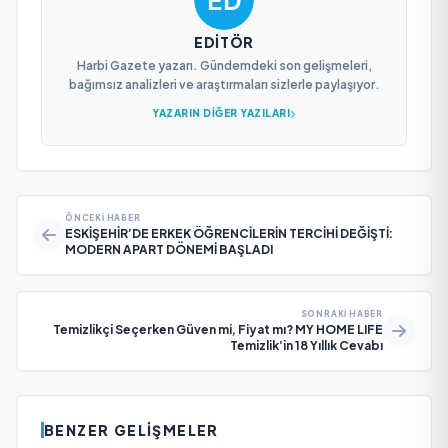
EDITÖR
Harbi Gazete yazarı. Gündemdeki son gelişmeleri,
bağımsız analizleri ve araştırmaları sizlerle paylaşıyor.
YAZARIN DIĞER YAZILARI
ÖNCEKI HABER
ESKİŞEHİR’DE ERKEK ÖĞRENCİLERİN TERCİHİ DEĞİŞTİ:
MODERN APART DÖNEMİ BAŞLADI
SONRAKI HABER
Temizlikçi Seçerken Güven mi, Fiyat mı? MY HOME LIFE
Temizlik’in 18 Yıllık Cevabı
BENZER GELIŞMELER