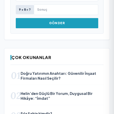
9 + 8 = ?
GÖNDER
ÇOK OKUNANLAR
01
Doğru Yatırımın Anahtarı: Güvenilir İnşaat
Firmaları Nasıl Seçilir?
02
Helin’den Güçlü Bir Yorum, Duygusal Bir
Hikâye: “İmdat”
Sıla Şahin kimdir?