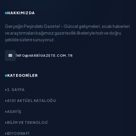
HAKKIMIZDA
Gerçeğin Peşindeki Gazete! - Güncel gelişmeleri, sıcak haberleri
ve araştırmaları bağımsız gazetecilik ilkeleriyle hızlı ve doğru
şekilde sizlere sunuyoruz.
INFO@HARBIGAZETE.COM.TR
KATEGORILER
3. SAYFA
A101 AKTÜEL KATALOĞU
ASAYİŞ
BİLİM VE TEKNOLOJİ
BİYOGRAFİ