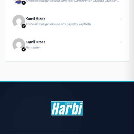
Arabesk müziğin sevilen sanatçısı Cansever 59 yaşında yaşamını
yitirdi
Kamil Hızer
Arabesk müziğin efsane ismi hayatını kaybetti
Kamil Hızer
Her telden