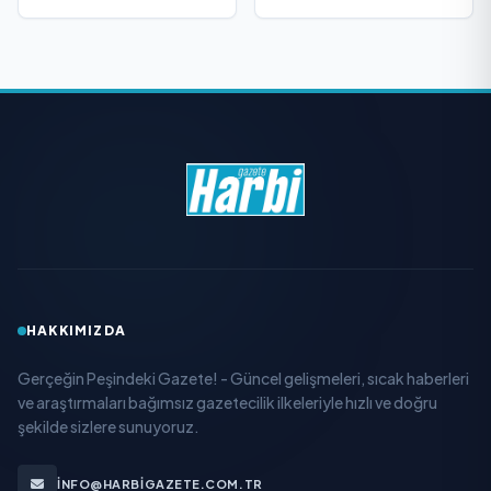
HAKKIMIZDA
Gerçeğin Peşindeki Gazete! - Güncel gelişmeleri, sıcak haberleri
ve araştırmaları bağımsız gazetecilik ilkeleriyle hızlı ve doğru
şekilde sizlere sunuyoruz.
INFO@HARBIGAZETE.COM.TR