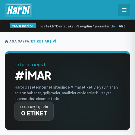
SON DAKİKA
•
Yonca Samlı ‘dan İkinci Tekli “Donacaksın Sevgilim “ yayımlandı
•
Ali Emre A
ANA SAYFA
/
ETIKET ARŞIVI
ETİKET ARŞİVİ
#IMAR
Harbi Gazete internet sitesinde #imar etiketiyle yayınlanan
en son haberler, gelişmeler, analizler ve videolar bu sayfa
üzerinde listelenmektedir.
TOPLAM İÇERİK
0 ETİKET