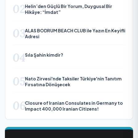
02
Helin’den Güçlü Bir Yorum, Duygusal Bir
Hikâye: “İmdat”
03
ALAS BODRUM BEACH CLUB ile Yazın En Keyifli
Adresi
04
Sıla Şahin kimdir?
05
Nato Zirvesi'nde Taksiler Türkiye'nin Tanıtım
Fırsatına Dönüşecek
06
Closure of Iranian Consulates in Germany to
Impact 400,000 Iranian Citizens!