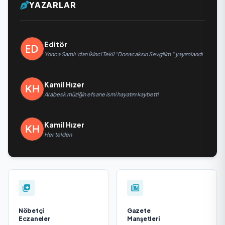
YAZARLAR
Editör
Yonca Samlı ‘dan İkinci Tekli “Donacaksın Sevgilim “ yayımlandı
Kamil Hızer
Arabesk müziğin efsane ismi hayatını kaybetti
Kamil Hızer
Her telden
Nöbetçi
Gazete
Eczaneler
Manşetleri