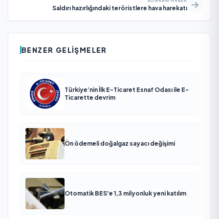
SONRAKI HABER
Saldırı hazırlığındaki teröristlere hava harekatı
BENZER GELIŞMELER
Türkiye’nin İlk E-Ticaret Esnaf Odası ile E-
Ticarette devrim
Ön ödemeli doğalgaz sayacı değişimi
Otomatik BES'e 1,3 milyonluk yeni katılım