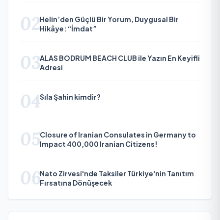
02
Helin’den Güçlü Bir Yorum, Duygusal Bir
Hikâye: “İmdat”
03
ALAS BODRUM BEACH CLUB ile Yazın En Keyifli
Adresi
04
Sıla Şahin kimdir?
05
Closure of Iranian Consulates in Germany to
Impact 400,000 Iranian Citizens!
06
Nato Zirvesi'nde Taksiler Türkiye'nin Tanıtım
Fırsatına Dönüşecek