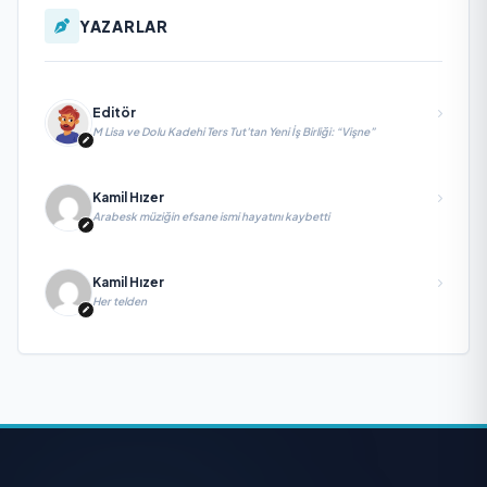
YAZARLAR
Editör
M Lisa ve Dolu Kadehi Ters Tut’tan Yeni İş Birliği: “Vişne”
Kamil Hızer
Arabesk müziğin efsane ismi hayatını kaybetti
Kamil Hızer
Her telden