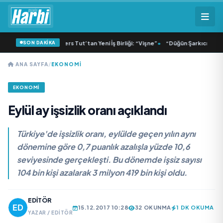
SON DAKİKA
Lisa ve Dolu Kadehi Ters Tut’tan Yeni İş Birliği: “Vişne”
•
“Düğün Şarkıcısı” seyi
ANA SAYFA
/
EKONOMİ
EKONOMİ
Eylül ay işsizlik oranı açıklandı
Türkiye'de işsizlik oranı, eylülde geçen yılın aynı
dönemine göre 0,7 puanlık azalışla yüzde 10,6
seviyesinde gerçekleşti. Bu dönemde işsiz sayısı
104 bin kişi azalarak 3 milyon 419 bin kişi oldu.
EDITÖR
15.12.2017 10:28
32 OKUNMA
1 DK OKUMA
YAZAR / EDITÖR