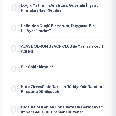
01
Doğru Yatırımın Anahtarı: Güvenilir İnşaat
Firmaları Nasıl Seçilir?
02
Helin’den Güçlü Bir Yorum, Duygusal Bir
Hikâye: “İmdat”
03
ALAS BODRUM BEACH CLUB ile Yazın En Keyifli
Adresi
04
Sıla Şahin kimdir?
05
Nato Zirvesi'nde Taksiler Türkiye'nin Tanıtım
Fırsatına Dönüşecek
06
Closure of Iranian Consulates in Germany to
Impact 400,000 Iranian Citizens!