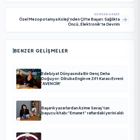
SONRAKI HABER
Özel Mezopotamya Koleji’nden Çifte Başarı: Sağlıkta
Öncü, Elektronik’te Devrim
BENZER GELIŞMELER
Edebiyat Dünyasında Bir Genç Deha
Doğuyor: Dilruba Engin ve Zift Karası Evreni
‘AVENOİR’
Başarılı yazarlardan Azime Savaş’tan
başucu kitabı “Emanet” raflardaki yerini aldı