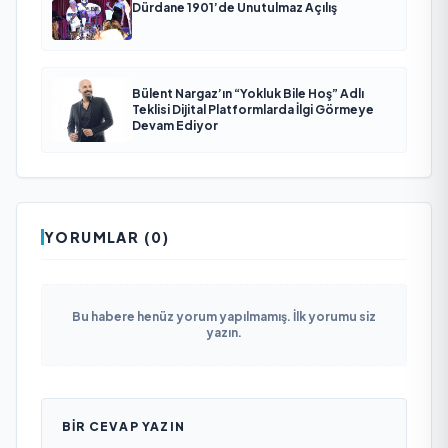
Dürdane 1901’de Unutulmaz Açılış
Bülent Nargaz’ın “Yokluk Bile Hoş” Adlı
Teklisi Dijital Platformlarda İlgi Görmeye
Devam Ediyor
YORUMLAR (0)
Bu habere henüz yorum yapılmamış. İlk yorumu siz
yazın.
BIR CEVAP YAZIN