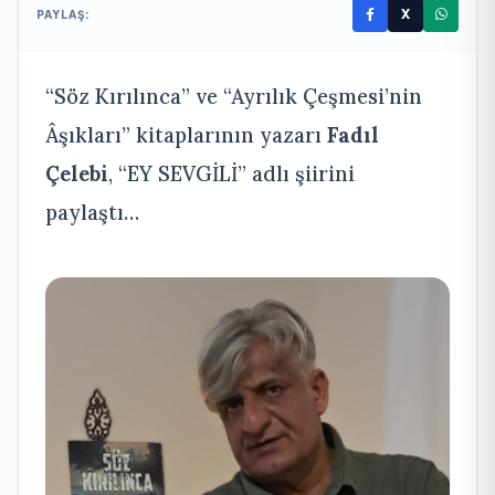
X
PAYLAŞ:
“Söz Kırılınca” ve “Ayrılık Çeşmesi’nin
Âşıkları” kitaplarının yazarı
Fadıl
Çelebi
, “EY SEVGİLİ” adlı şiirini
paylaştı…