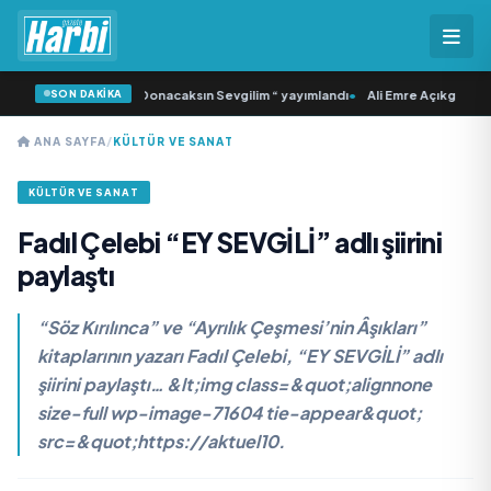
SON DAKİKA
ı ‘dan İkinci Tekli “Donacaksın Sevgilim “ yayımlandı
•
Ali Emre Açıkgöz Galimi
ANA SAYFA
/
KÜLTÜR VE SANAT
KÜLTÜR VE SANAT
Fadıl Çelebi “EY SEVGİLİ” adlı şiirini
paylaştı
“Söz Kırılınca” ve “Ayrılık Çeşmesi’nin Âşıkları”
kitaplarının yazarı Fadıl Çelebi, “EY SEVGİLİ” adlı
şiirini paylaştı… &lt;img class=&quot;alignnone
size-full wp-image-71604 tie-appear&quot;
src=&quot;https://aktuel10.