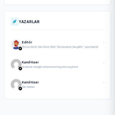
YAZARLAR
Editör
Yonca Samlı ‘dan İkinci Tekli “Donacaksın Sevgilim “ yayımlandı
Kamil Hızer
Arabesk müziğin efsane ismi hayatını kaybetti
Kamil Hızer
Her telden