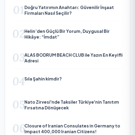
01
Doğru Yatırımın Anahtarı: Güvenilir İnşaat
Firmaları Nasıl Seçilir?
02
Helin’den Güçlü Bir Yorum, Duygusal Bir
Hikâye: “İmdat”
03
ALAS BODRUM BEACH CLUB ile Yazın En Keyifli
Adresi
04
Sıla Şahin kimdir?
05
Nato Zirvesi'nde Taksiler Türkiye'nin Tanıtım
Fırsatına Dönüşecek
06
Closure of Iranian Consulates in Germany to
Impact 400,000 Iranian Citizens!