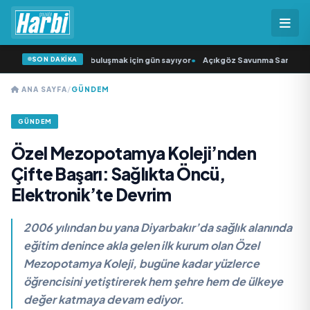
SON DAKİKA
kıcısı” seyircisiyle buluşmak için gün sayıyor
•
Açıkgöz Savunma Sanayi AŞ Ye
ANA SAYFA
/
GÜNDEM
GÜNDEM
Özel Mezopotamya Koleji’nden
Çifte Başarı: Sağlıkta Öncü,
Elektronik’te Devrim
2006 yılından bu yana Diyarbakır’da sağlık alanında
eğitim denince akla gelen ilk kurum olan Özel
Mezopotamya Koleji, bugüne kadar yüzlerce
öğrencisini yetiştirerek hem şehre hem de ülkeye
değer katmaya devam ediyor.