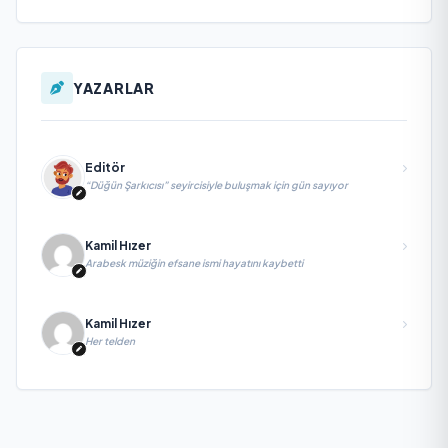
YAZARLAR
Editör
“Düğün Şarkıcısı” seyircisiyle buluşmak için gün sayıyor
Kamil Hızer
Arabesk müziğin efsane ismi hayatını kaybetti
Kamil Hızer
Her telden