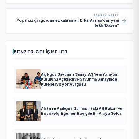
SONRAKI HABER
Pop müziğin görünmez kahramanı Erkin Arslan’dan yeni
tekli “Bazen”
BENZER GELIŞMELER
Açıkgöz Savunma Sanayi AŞ Yeni Yönetim
Kurulunu Açıkladı ve Savunma Sanayinde
Küresel Vizyon Vurgusu
Ali Emre Açıkgöz Galimidi, Eski AB Bakanı ve
Büyükelçi Egemen Bağış ile Bir Araya Geldi