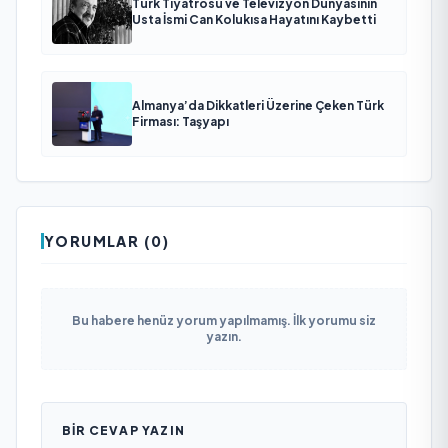
Türk Tiyatrosu ve Televizyon Dünyasının
Usta İsmi Can Kolukısa Hayatını Kaybetti
Almanya’da Dikkatleri Üzerine Çeken Türk
Firması: Taşyapı
YORUMLAR (0)
Bu habere henüz yorum yapılmamış. İlk yorumu siz
yazın.
BIR CEVAP YAZIN