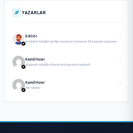
YAZARLAR
Editör
Arabesk müziğin sevilen sanatçısı Cansever 59 yaşında yaşamını
yitirdi
Kamil Hızer
Arabesk müziğin efsane ismi hayatını kaybetti
Kamil Hızer
Her telden