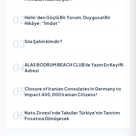
02
Helin’den Güçlü Bir Yorum, Duygusal Bir
Hikâye: “İmdat”
03
Sıla Şahin kimdir?
04
ALAS BODRUM BEACH CLUB ile Yazın En Keyifli
Adresi
05
Closure of Iranian Consulates in Germany to
Impact 400,000 Iranian Citizens!
06
Nato Zirvesi'nde Taksiler Türkiye'nin Tanıtım
Fırsatına Dönüşecek