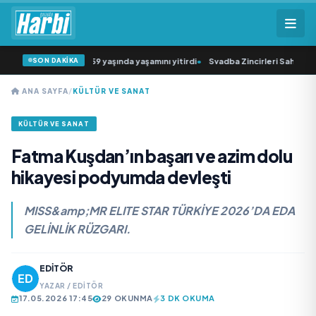
SON DAKİKA
atçısı Cansever 59 yaşında yaşamını yitirdi
•
Svadba Zincirleri Sahibi Semih H
ANA SAYFA
/
KÜLTÜR VE SANAT
KÜLTÜR VE SANAT
Fatma Kuşdan’ın başarı ve azim dolu
hikayesi podyumda devleşti
MISS&amp;MR ELITE STAR TÜRKİYE 2026’DA EDA
GELİNLİK RÜZGARI.
EDITÖR
YAZAR / EDITÖR
17.05.2026 17:45
29 OKUNMA
3 DK OKUMA