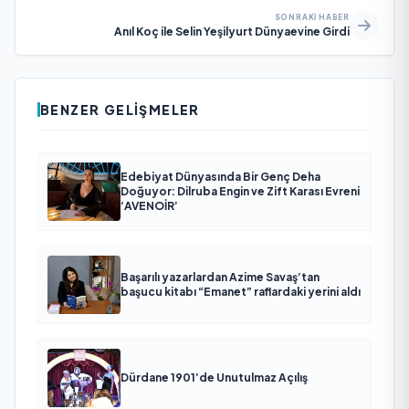
SONRAKI HABER
Anıl Koç ile Selin Yeşilyurt Dünyaevine Girdi
BENZER GELIŞMELER
Edebiyat Dünyasında Bir Genç Deha
Doğuyor: Dilruba Engin ve Zift Karası Evreni
‘AVENOİR’
Başarılı yazarlardan Azime Savaş’tan
başucu kitabı “Emanet” raflardaki yerini aldı
Dürdane 1901’de Unutulmaz Açılış