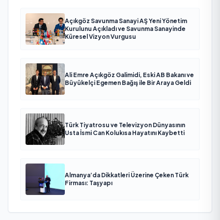
Açıkgöz Savunma Sanayi AŞ Yeni Yönetim
Kurulunu Açıkladı ve Savunma Sanayinde
Küresel Vizyon Vurgusu
Ali Emre Açıkgöz Galimidi, Eski AB Bakanı ve
Büyükelçi Egemen Bağış ile Bir Araya Geldi
Türk Tiyatrosu ve Televizyon Dünyasının
Usta İsmi Can Kolukısa Hayatını Kaybetti
Almanya’da Dikkatleri Üzerine Çeken Türk
Firması: Taşyapı