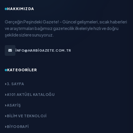
HAKKIMIZDA
Gerçeğin Peşindeki Gazete! - Güncel gelişmeleri, sıcak haberleri
ve araştırmaları bağımsız gazetecilik ilkeleriyle hızlı ve doğru
şekilde sizlere sunuyoruz.
INFO@HARBIGAZETE.COM.TR
KATEGORILER
3. SAYFA
A101 AKTÜEL KATALOĞU
ASAYİŞ
BİLİM VE TEKNOLOJİ
BİYOGRAFİ