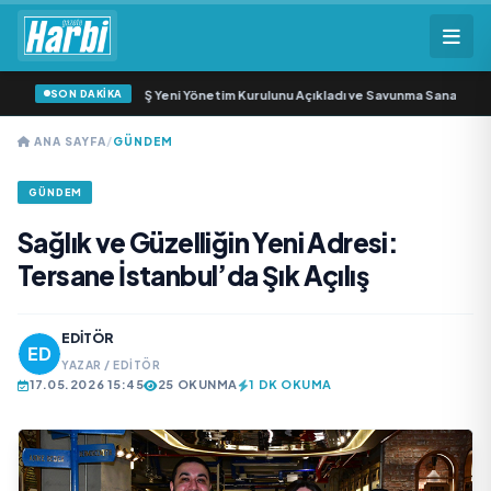
SON DAKİKA
öz Savunma Sanayi AŞ Yeni Yönetim Kurulunu Açıkladı ve Savunma Sanayinde 
ANA SAYFA
/
GÜNDEM
GÜNDEM
Sağlık ve Güzelliğin Yeni Adresi:
Tersane İstanbul’da Şık Açılış
EDITÖR
YAZAR / EDITÖR
17.05.2026 15:45
25 OKUNMA
1 DK OKUMA