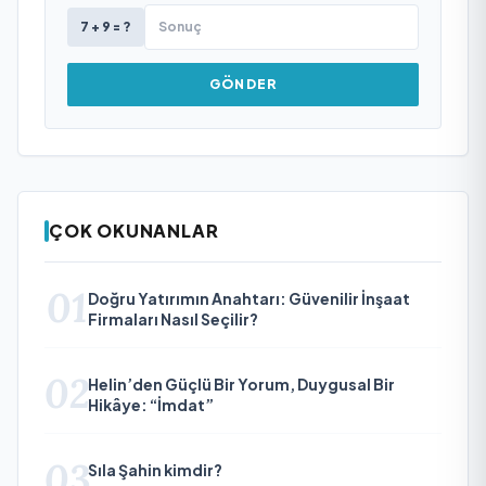
7 + 9 = ?
GÖNDER
ÇOK OKUNANLAR
01
Doğru Yatırımın Anahtarı: Güvenilir İnşaat
Firmaları Nasıl Seçilir?
02
Helin’den Güçlü Bir Yorum, Duygusal Bir
Hikâye: “İmdat”
03
Sıla Şahin kimdir?