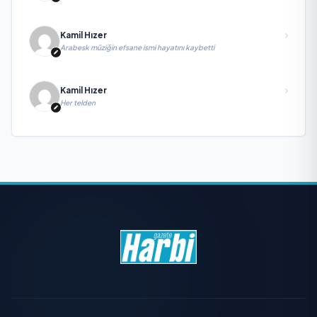
Savunma Sanayinde Küresel Vizyon Vurgusu
Kamil Hızer
Arabesk müziğin efsane ismi hayatını kaybetti
Kamil Hızer
Her telden