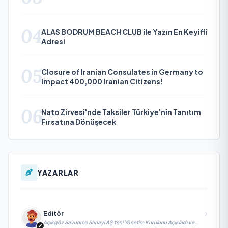
04
ALAS BODRUM BEACH CLUB ile Yazın En Keyifli
Adresi
05
Closure of Iranian Consulates in Germany to
Impact 400,000 Iranian Citizens!
06
Nato Zirvesi'nde Taksiler Türkiye'nin Tanıtım
Fırsatına Dönüşecek
YAZARLAR
Editör
Açıkgöz Savunma Sanayi AŞ Yeni Yönetim Kurulunu Açıkladı ve