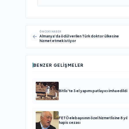
ÖNCEKI HABER
Almanya'da ödül verilen Türk doktor ülkesine
hizmet etmek istiyor
BENZER GELIŞMELER
Bitlis'te 3 el yapımı patlayıcı imha edildi
FETÖ elebaşısının özel hizmetlisine 8 yıl
hapis cezası