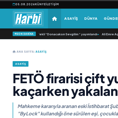
05.08.2026
KÜNYE
İLETIŞIM
ASAYİŞ
DÜNYA
GÜND
SON DAKİKA
onca Samlı ‘dan İkinci Tekli “Donacaksın Sevgilim “ yayımlandı
•
Ali Emre Açıkg
ANA SAYFA
/
ASAYİŞ
ASAYİŞ
FETÖ firarisi çift y
kaçarken yakalan
Mahkeme kararıyla aranan eski İstihbarat Şu
"ByLock" kullandığı öne sürülen eşi, çocukları