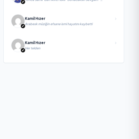
yayımlandı
Kamil Hızer
Arabesk müziğin efsane ismi hayatını kaybetti
Kamil Hızer
Her telden