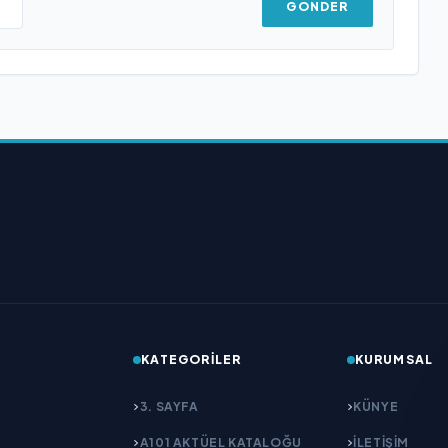
GÖNDER
KATEGORILER
KURUMSAL
3. SAYFA
KÜNYE
A101 AKTÜEL KATALOĞU
İLETIŞIM