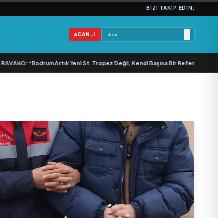
BIZI TAKIP EDIN:
CANLI
VANO: “Bodrum Artık Yeni St. Tropez Değil, Kendi Başına Bir Referans”
•
Bull