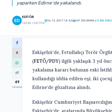
yaparken Edirne'de yakalandı.
EDITÖR
16.12.2017 14:54
49 OKUNMA
2 DK OK
YAZAR / EDITÖR
Eskişehir'de, Fetullahçı Terör Örgü
X
(
FETÖ/PDY
) ilgili yaklaşık 3 yıl
yakalama kararı bulunan eski İsti
kullandığı iddia edilen eşi, iki çoc
49
Edirne'de gözaltına alındı.
OKUNMA
Eskişehir Cumhuriyet Başsavcılığı
Eskişehir'de, aralarında Büyükşehi