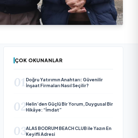
ÇOK OKUNANLAR
01
Doğru Yatırımın Anahtarı: Güvenilir
İnşaat Firmaları Nasıl Seçilir?
02
Helin’den Güçlü Bir Yorum, Duygusal Bir
Hikâye: “İmdat”
03
ALAS BODRUM BEACH CLUB ile Yazın En
Keyifli Adresi