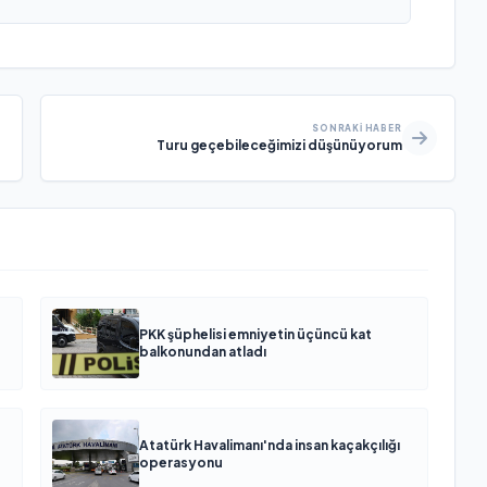
SONRAKI HABER
Turu geçebileceğimizi düşünüyorum
PKK şüphelisi emniyetin üçüncü kat
balkonundan atladı
Atatürk Havalimanı'nda insan kaçakçılığı
operasyonu