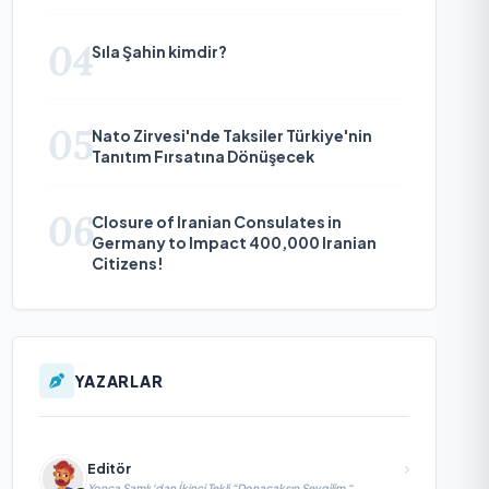
04
Sıla Şahin kimdir?
05
Nato Zirvesi'nde Taksiler Türkiye'nin
Tanıtım Fırsatına Dönüşecek
06
Closure of Iranian Consulates in
Germany to Impact 400,000 Iranian
Citizens!
YAZARLAR
Editör
Yonca Samlı ‘dan İkinci Tekli “Donacaksın Sevgilim “