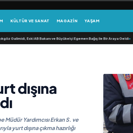
EM
KÜLTÜR VE SANAT
MAGAZİN
YAŞAM
öz Galimidi, Eski AB Bakanı ve Büyükelçi Egemen Bağış ile Bir Araya Geldi
•
RA
urt dışına
dı
be Müdür Yardımcısı Erkan S. ve
yla yurt dışına çıkma hazırlığı