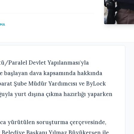
UMA
tü/Paralel Devlet Yapılanması'yla
 önce başlayan dava kapsamında hakkında
hbarat Şube Müdür Yardımcısı ve ByLock
uğuyla yurt dışına çıkma hazırlığı yaparken
nca yürütülen soruşturma çerçevesinde,
r Belediye Başkanı Yılmaz Büyükerşen ile