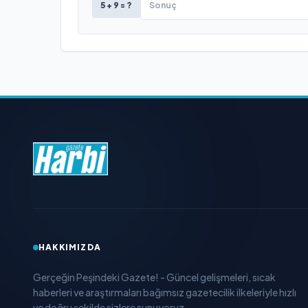
5 + 9 = ?
HAKKIMIZDA
Gerçeğin Peşindeki Gazete! - Güncel gelişmeleri, sıcak
haberleri ve araştırmaları bağımsız gazetecilik ilkeleriyle hızlı
ve doğru şekilde sizlere sunuyoruz.