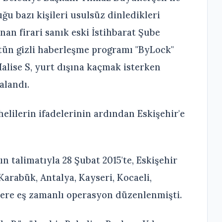
uğu bazı kişileri usulsüz dinledikleri
anan firari sanık eski İstihbarat Şube
tün gizli haberleşme programı "ByLock"
Halise S, yurt dışına kaçmak isterken
alandı.
lilerin ifadelerinin ardından Eskişehir'e
n talimatıyla 28 Şubat 2015'te, Eskişehir
 Karabük, Antalya, Kayseri, Kocaeli,
lere eş zamanlı operasyon düzenlenmişti.