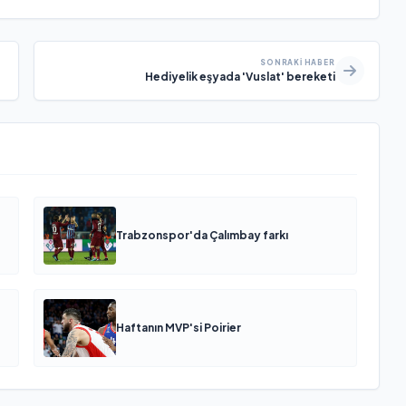
SONRAKI HABER
Hediyelik eşyada 'Vuslat' bereketi
Trabzonspor'da Çalımbay farkı
Haftanın MVP'si Poirier