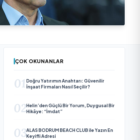
ÇOK OKUNANLAR
01
Doğru Yatırımın Anahtarı: Güvenilir
İnşaat Firmaları Nasıl Seçilir?
02
Helin’den Güçlü Bir Yorum, Duygusal Bir
Hikâye: “İmdat”
03
ALAS BODRUM BEACH CLUB ile Yazın En
Keyifli Adresi