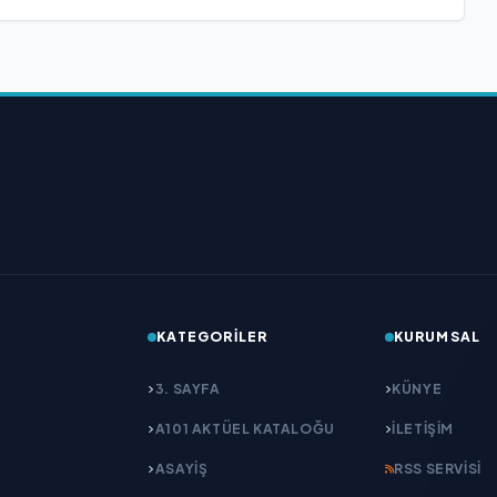
KATEGORILER
KURUMSAL
3. SAYFA
KÜNYE
A101 AKTÜEL KATALOĞU
İLETIŞIM
ASAYİŞ
RSS SERVISI