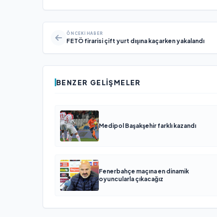
ÖNCEKI HABER
FETÖ firarisi çift yurt dışına kaçarken yakalandı
BENZER GELIŞMELER
Medipol Başakşehir farklı kazandı
Fenerbahçe maçına en dinamik
oyuncularla çıkacağız