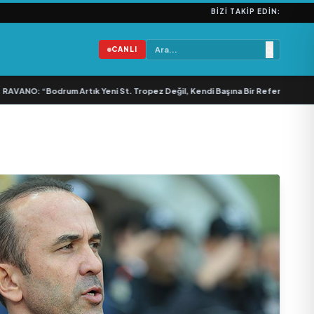
BIZI TAKIP EDIN:
CANLI
ANO: “Bodrum Artık Yeni St. Tropez Değil, Kendi Başına Bir Referans”
•
Bulla