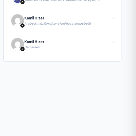
yayımlandı
Kamil Hızer
Arabesk müziğin efsane ismi hayatını kaybetti
Kamil Hızer
Her telden