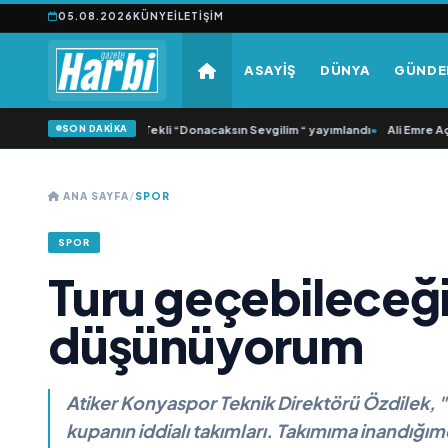
05.08.2026
KÜNYE
İLETIŞIM
ASAYİŞ
DÜNYA
GÜND
SON DAKİKA
onca Samlı ‘dan İkinci Tekli “Donacaksın Sevgilim “ yayımlandı
•
Ali Emre Açıkg
ANA SAYFA
/
SPOR
SPOR
Turu geçebileceği
düşünüyorum
Atiker Konyaspor Teknik Direktörü Özdilek, "
kupanın iddialı takımları. Takımıma inandığı