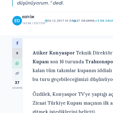
düşünüyorum." dedi.
EDITÖR
16.12.2017 14:59
37 OKUNMA
3 DK OK
YAZAR / EDITÖR
Atiker Konyaspor
Teknik Direktö
X
Kupası
son 16 turunda
Trabzonspo
kalan tüm takımlar kupanın iddialı
bu turu geçebileceğimizi düşünüyo
37
OKUNMA
Özdilek, Konyaspor TV'ye yaptığı a
Ziraat Türkiye Kupası maçının ilk a
gitmek istediklerini belirtti.