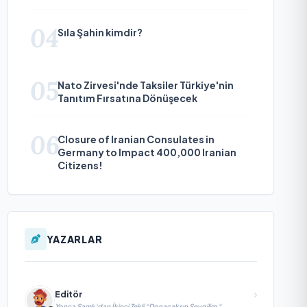
04
Sıla Şahin kimdir?
05
Nato Zirvesi'nde Taksiler Türkiye'nin
Tanıtım Fırsatına Dönüşecek
06
Closure of Iranian Consulates in
Germany to Impact 400,000 Iranian
Citizens!
YAZARLAR
Editör
Yonca Samlı ‘dan İkinci Tekli “Donacaksın Sevgilim “