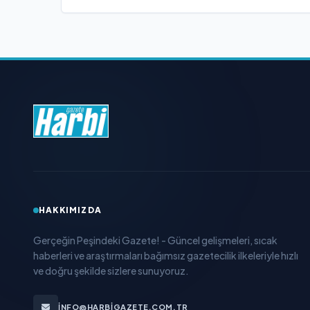
HAKKIMIZDA
Gerçeğin Peşindeki Gazete! - Güncel gelişmeleri, sıcak
haberleri ve araştırmaları bağımsız gazetecilik ilkeleriyle hızlı
ve doğru şekilde sizlere sunuyoruz.
INFO@HARBIGAZETE.COM.TR