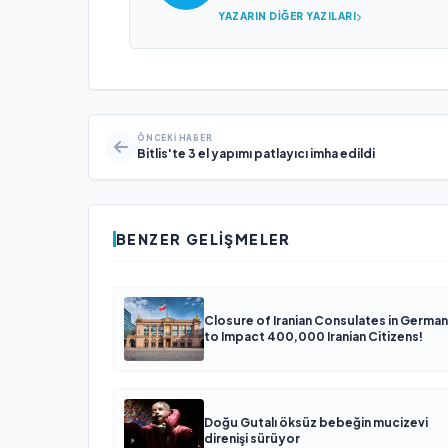
YAZARIN DIĞER YAZILARI
ÖNCEKI HABER
Bitlis'te 3 el yapımı patlayıcı imha edildi
BENZER GELIŞMELER
Closure of Iranian Consulates in Germa
to Impact 400,000 Iranian Citizens!
Doğu Gutalı öksüz bebeğin mucizevi
direnişi sürüyor