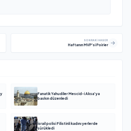
SONRAKI HABER
Haftanın MVP'si Poirier
ny
Fanatik Yahudiler Mescid-i Aksa'ya
baskın düzenledi
İsrail polisi Filistinli kadını yerlerde
sürükledi