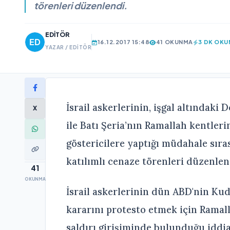
törenleri düzenlendi.
EDITÖR
16.12.2017 15:48
41 OKUNMA
3 DK OK
YAZAR / EDITÖR
İsrail askerlerinin, işgal altındak
X
ile Batı Şeria’nın Ramallah kentle
göstericilere yaptığı müdahale sırası
katılımlı cenaze törenleri düzenlen
41
OKUNMA
İsrail askerlerinin dün ABD'nin Kudü
kararını protesto etmek için Ramall
saldırı girişiminde bulunduğu iddi