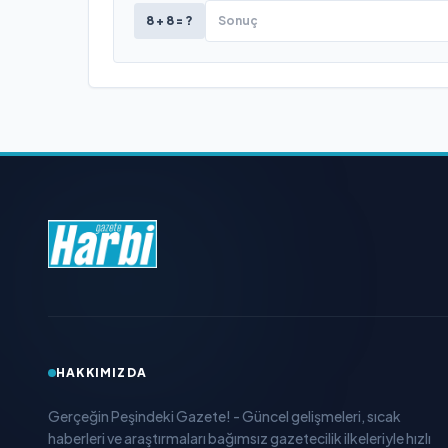
8 + 8 = ?
HAKKIMIZDA
Gerçeğin Peşindeki Gazete! - Güncel gelişmeleri, sıcak
haberleri ve araştırmaları bağımsız gazetecilik ilkeleriyle hızlı