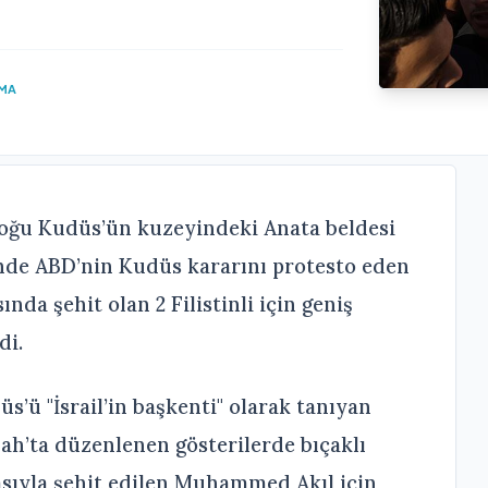
UMA
i Doğu Kudüs’ün kuzeyindeki Anata beldesi
rinde ABD’nin Kudüs kararını protesto eden
nda şehit olan 2 Filistinli için geniş
di.
s’ü "İsrail’in başkenti" olarak tanıyan
ah’ta düzenlenen gösterilerde bıçaklı
asıyla şehit edilen Muhammed Akıl için