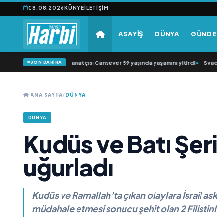
08.08.2026
KÜNYE
İLETIŞIM
ASAYİŞ
DÜNYA
GÜND
SON DAKİKA
esk müziğin sevilen sanatçısı Cansever 59 yaşında yaşamını yitirdi
•
Svadba Zi
ANA SAYFA
/
DÜNYA
DÜNYA
Kudüs ve Batı Şeri
uğurladı
Kudüs ve Ramallah’ta çıkan olaylara İsrail as
müdahale etmesi sonucu şehit olan 2 Filistinli 