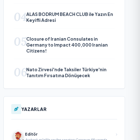
04
ALAS BODRUM BEACH CLUB ile Yazın En
Keyifli Adresi
05
Closure of Iranian Consulates in
Germany to Impact 400,000 Iranian
Citizens!
06
Nato Zirvesi'nde Taksiler Türkiye'nin
Tanıtım Fırsatına Dönüşecek
YAZARLAR
Editör
Arabesk müziğin sevilen sanatçısı Cansever 59 yaşında