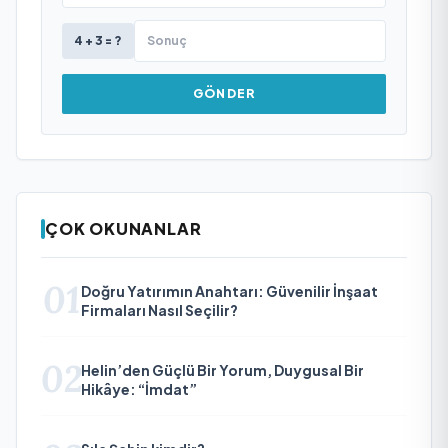
4 + 3 = ?
GÖNDER
ÇOK OKUNANLAR
01
Doğru Yatırımın Anahtarı: Güvenilir İnşaat
Firmaları Nasıl Seçilir?
02
Helin’den Güçlü Bir Yorum, Duygusal Bir
Hikâye: “İmdat”