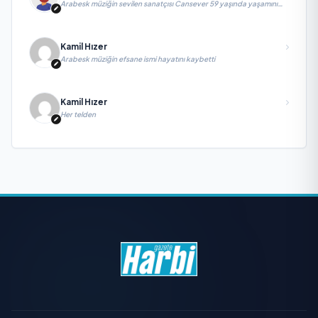
Arabesk müziğin sevilen sanatçısı Cansever 59 yaşında yaşamını
yitirdi
Kamil Hızer
Arabesk müziğin efsane ismi hayatını kaybetti
Kamil Hızer
Her telden