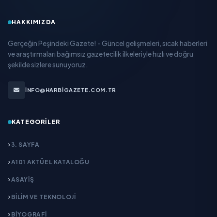
HAKKIMIZDA
Gerçeğin Peşindeki Gazete! - Güncel gelişmeleri, sıcak haberleri
ve araştırmaları bağımsız gazetecilik ilkeleriyle hızlı ve doğru
şekilde sizlere sunuyoruz.
INFO@HARBIGAZETE.COM.TR
KATEGORILER
3. SAYFA
A101 AKTÜEL KATALOĞU
ASAYİŞ
BİLİM VE TEKNOLOJİ
BİYOGRAFİ