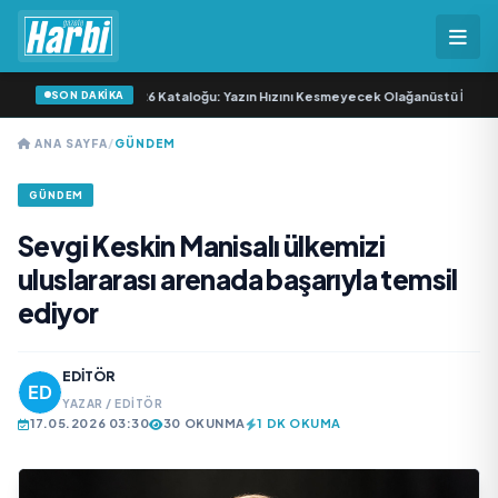
SON DAKİKA
t 24-30 Haziran 2026 Kataloğu: Yazın Hızını Kesmeyecek Olağanüstü İndiriml
ANA SAYFA
/
GÜNDEM
GÜNDEM
Sevgi Keskin Manisalı ülkemizi
uluslararası arenada başarıyla temsil
ediyor
EDITÖR
YAZAR / EDITÖR
17.05.2026 03:30
30 OKUNMA
1 DK OKUMA