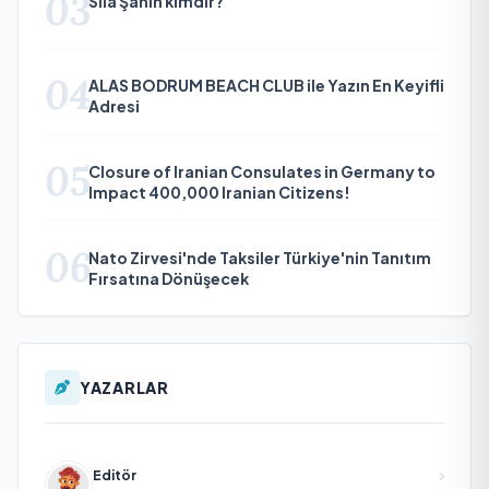
03
Sıla Şahin kimdir?
04
ALAS BODRUM BEACH CLUB ile Yazın En Keyifli
Adresi
05
Closure of Iranian Consulates in Germany to
Impact 400,000 Iranian Citizens!
06
Nato Zirvesi'nde Taksiler Türkiye'nin Tanıtım
Fırsatına Dönüşecek
YAZARLAR
Editör