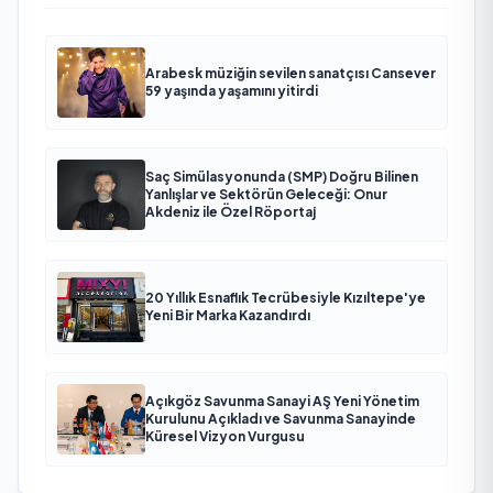
Arabesk müziğin sevilen sanatçısı Cansever
59 yaşında yaşamını yitirdi
Saç Simülasyonunda (SMP) Doğru Bilinen
Yanlışlar ve Sektörün Geleceği: Onur
Akdeniz ile Özel Röportaj
20 Yıllık Esnaflık Tecrübesiyle Kızıltepe'ye
Yeni Bir Marka Kazandırdı
Açıkgöz Savunma Sanayi AŞ Yeni Yönetim
Kurulunu Açıkladı ve Savunma Sanayinde
Küresel Vizyon Vurgusu