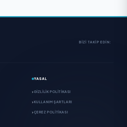
BIZI TAKIP EDIN:
YASAL
GIZLILIK POLITIKASI
KULLANIM ŞARTLARI
ÇEREZ POLITIKASI