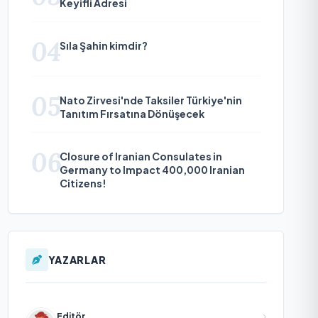
Keyifli Adresi
04
Sıla Şahin kimdir?
05
Nato Zirvesi'nde Taksiler Türkiye'nin
Tanıtım Fırsatına Dönüşecek
06
Closure of Iranian Consulates in
Germany to Impact 400,000 Iranian
Citizens!
YAZARLAR
Editör