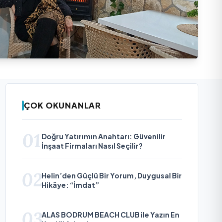
ÇOK OKUNANLAR
01
Doğru Yatırımın Anahtarı: Güvenilir
İnşaat Firmaları Nasıl Seçilir?
02
Helin’den Güçlü Bir Yorum, Duygusal Bir
Hikâye: “İmdat”
03
ALAS BODRUM BEACH CLUB ile Yazın En