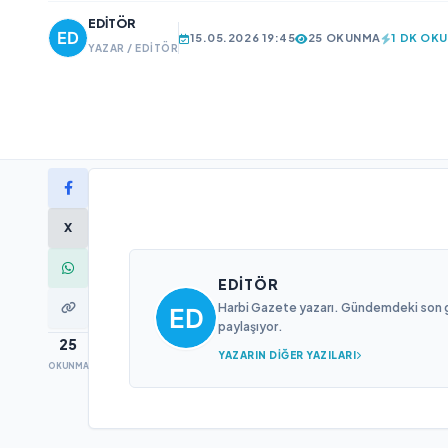
EDITÖR
15.05.2026 19:45
25 OKUNMA
1 DK OK
YAZAR / EDITÖR
X
EDITÖR
Harbi Gazete yazarı. Gündemdeki son gel
paylaşıyor.
25
YAZARIN DIĞER YAZILARI
OKUNMA