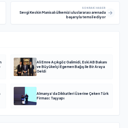
SONRAKI HABER
Sevgi Keskin Manisalı ülkemizi uluslararası arenada
başarıyla temsil ediyor
m
Ali Emre Açıkgöz Galimidi, Eski AB Bakanı
e
ve Büyükelçi Egemen Bağış ile Bir Araya
Geldi
n
Almanya’da Dikkatleri Üzerine Çeken Türk
Firması: Taşyapı