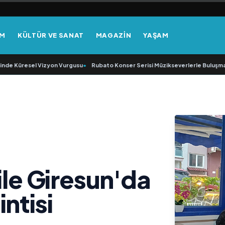
EM
KÜLTÜR VE SANAT
MAGAZİN
YAŞAM
de Küresel Vizyon Vurgusu
•
Rubato Konser Serisi Müzikseverlerle Buluşmay
ile Giresun'da
ntisi