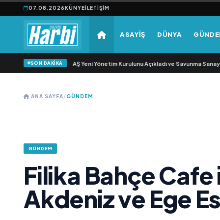
07.08.2026
KÜNYE
İLETIŞIM
ASAYİŞ
DÜNYA
GÜND
SON DAKİKA
ıkgöz Savunma Sanayi AŞ Yeni Yönetim Kurulunu Açıkladı ve Savunma Sanayin
ANA SAYFA
/
GÜNDEM
GÜNDEM
Filika Bahçe Cafe 
Akdeniz ve Ege Esi