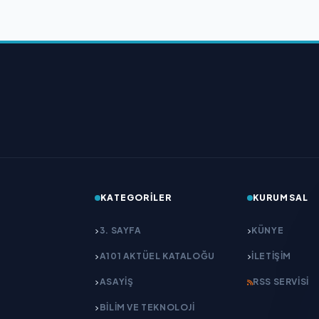
KATEGORILER
KURUMSAL
3. SAYFA
KÜNYE
A101 AKTÜEL KATALOĞU
İLETIŞIM
ASAYİŞ
RSS SERVISI
BİLİM VE TEKNOLOJİ