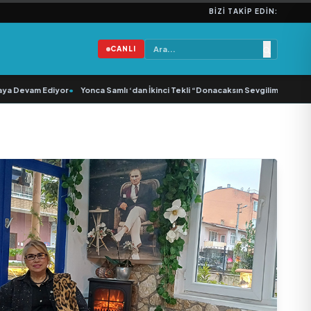
BIZI TAKIP EDIN:
CANLI
a Devam Ediyor
•
Yonca Samlı ‘dan İkinci Tekli “Donacaksın Sevgilim “ yayımlan