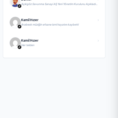
Açıkgöz Savunma Sanayi AŞ Yeni Yönetim Kurulunu Açıkladı
ve Savunma Sanayinde Küresel Vizyon Vurgusu
Kamil Hızer
Arabesk müziğin efsane ismi hayatını kaybetti
Kamil Hızer
Her telden