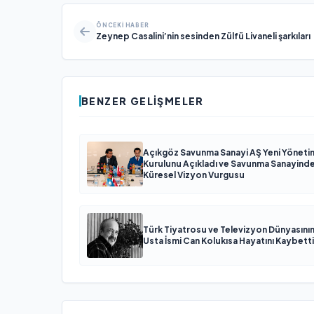
ÖNCEKI HABER
Zeynep Casalini’nin sesinden Zülfü Livaneli şarkıları
BENZER GELIŞMELER
Açıkgöz Savunma Sanayi AŞ Yeni Yöneti
Kurulunu Açıkladı ve Savunma Sanayind
Küresel Vizyon Vurgusu
Türk Tiyatrosu ve Televizyon Dünyasını
Usta İsmi Can Kolukısa Hayatını Kaybetti