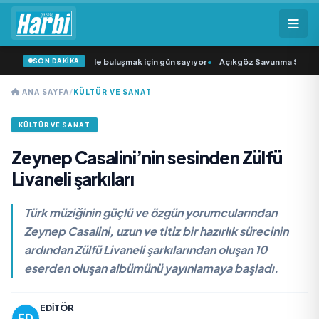
SON DAKİKA
 Şarkıcısı” seyircisiyle buluşmak için gün sayıyor
•
Açıkgöz Savunma Sanayi A
ANA SAYFA
/
KÜLTÜR VE SANAT
KÜLTÜR VE SANAT
Zeynep Casalini’nin sesinden Zülfü
Livaneli şarkıları
Türk müziğinin güçlü ve özgün yorumcularından
Zeynep Casalini, uzun ve titiz bir hazırlık sürecinin
ardından Zülfü Livaneli şarkılarından oluşan 10
eserden oluşan albümünü yayınlamaya başladı.
EDITÖR