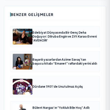
BENZER GELIŞMELER
Edebiyat Dünyasında Bir Genç Deha
Doğuyor: Dilruba Engin ve Zift Karası Evreni
‘AVENOİR’
Başarılı yazarlardan Azime Savaş’tan
başucu kitabı “Emanet” raflardaki yerini aldı
Dürdane 1901’de Unutulmaz Açılış
Bülent Nargaz’ın “Yokluk Bile Hoş” Adlı