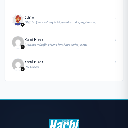
Editör
“Düğün Şarkıcısı” seyircisiyle buluşmak için gün sayıyor
Kamil Hızer
Arabesk müziğin efsane ismi hayatını kaybetti
Kamil Hızer
Her telden