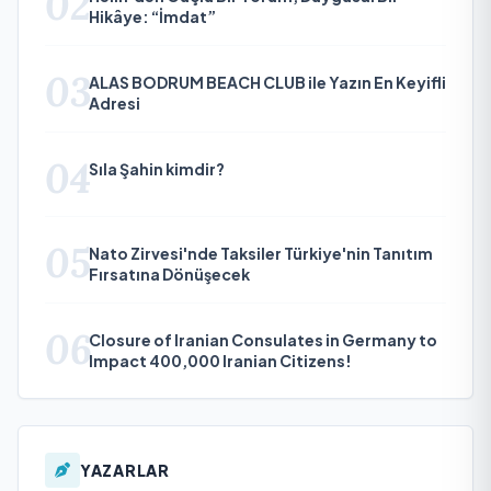
02
Hikâye: “İmdat”
03
ALAS BODRUM BEACH CLUB ile Yazın En Keyifli
Adresi
04
Sıla Şahin kimdir?
05
Nato Zirvesi'nde Taksiler Türkiye'nin Tanıtım
Fırsatına Dönüşecek
06
Closure of Iranian Consulates in Germany to
Impact 400,000 Iranian Citizens!
YAZARLAR