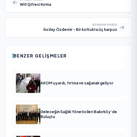
Wifi Şifresi Kırma
SONRAKI HABER
İncilay Özdemir - Bir koltukta üç karpuz
BENZER GELIŞMELER
AKOM uyardı, fırtına ve sağanak geliyor
Geleceğin Sağlık Yöneticileri Bakırköy’de
Buluştu