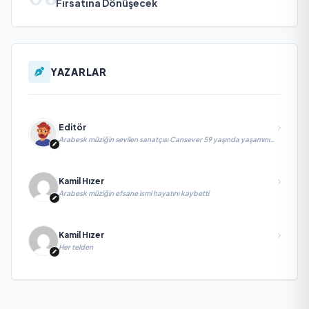
Fırsatına Dönüşecek
YAZARLAR
Editör
Arabesk müziğin sevilen sanatçısı Cansever 59 yaşında yaşamını
yitirdi
Kamil Hızer
Arabesk müziğin efsane ismi hayatını kaybetti
Kamil Hızer
Her telden