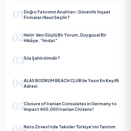
01
Doğru Yatırımın Anahtarı: Güvenilir İnşaat
Firmaları Nasıl Seçilir?
02
Helin’den Güçlü Bir Yorum, Duygusal Bir
Hikâye: “İmdat”
03
Sıla Şahin kimdir?
04
ALAS BODRUM BEACH CLUB ile Yazın En Keyifli
Adresi
05
Closure of Iranian Consulates in Germany to
Impact 400,000 Iranian Citizens!
06
Nato Zirvesi'nde Taksiler Türkiye'nin Tanıtım