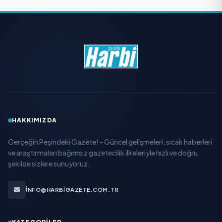
HAKKIMIZDA
Gerçeğin Peşindeki Gazete! - Güncel gelişmeleri, sıcak haberleri
ve araştırmaları bağımsız gazetecilik ilkeleriyle hızlı ve doğru
şekilde sizlere sunuyoruz.
INFO@HARBIGAZETE.COM.TR