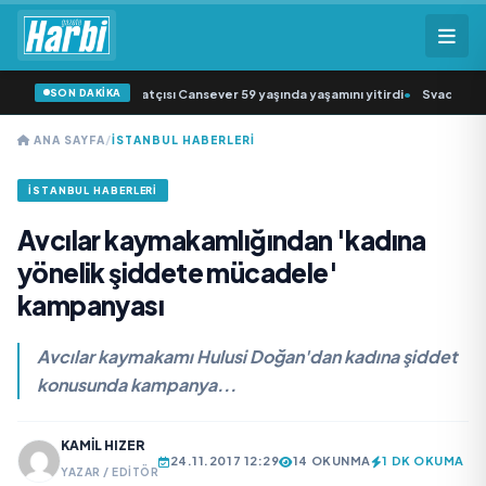
SON DAKİKA
 müziğin sevilen sanatçısı Cansever 59 yaşında yaşamını yitirdi
•
Svadba Zinci
ANA SAYFA
/
İSTANBUL HABERLERI
İSTANBUL HABERLERI
Avcılar kaymakamlığından 'kadına
yönelik şiddete mücadele'
kampanyası
Avcılar kaymakamı Hulusi Doğan'dan kadına şiddet
konusunda kampanya...
KAMIL HIZER
24.11.2017 12:29
14 OKUNMA
1 DK OKUMA
YAZAR / EDITÖR