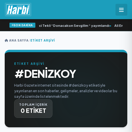
SON DAKİKA
Yonca Samlı ‘dan İkinci Tekli “Donacaksın Sevgilim “ yayımlandı
•
Ali Emre Aç
ANA SAYFA
/
ETIKET ARŞIVI
ETİKET ARŞİVİ
#DENIZKOY
Harbi Gazete internet sitesinde #denizkoy etiketiyle
yayınlanan en son haberler, gelişmeler, analizler ve videolar bu
sayfa üzerinde listelenmektedir.
TOPLAM İÇERİK
0 ETİKET