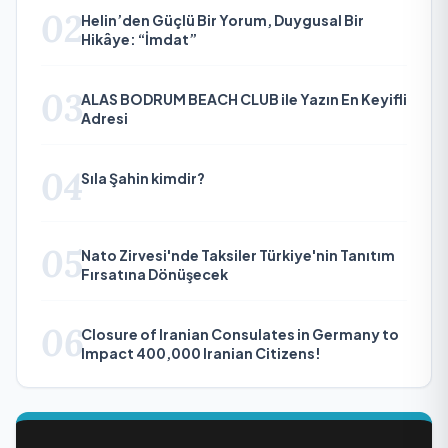
02
Helin’den Güçlü Bir Yorum, Duygusal Bir
Hikâye: “İmdat”
03
ALAS BODRUM BEACH CLUB ile Yazın En Keyifli
Adresi
04
Sıla Şahin kimdir?
05
Nato Zirvesi'nde Taksiler Türkiye'nin Tanıtım
Fırsatına Dönüşecek
06
Closure of Iranian Consulates in Germany to
Impact 400,000 Iranian Citizens!