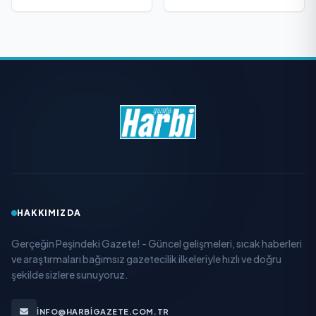
HAKKIMIZDA
Gerçeğin Peşindeki Gazete! - Güncel gelişmeleri, sıcak haberleri
ve araştırmaları bağımsız gazetecilik ilkeleriyle hızlı ve doğru
şekilde sizlere sunuyoruz.
INFO@HARBIGAZETE.COM.TR