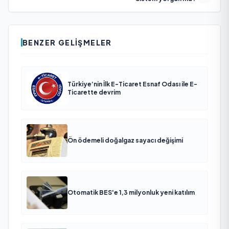
BENZER GELIŞMELER
Türkiye’nin İlk E-Ticaret Esnaf Odası ile E-
Ticarette devrim
Ön ödemeli doğalgaz sayacı değişimi
Otomatik BES'e 1,3 milyonluk yeni katılım