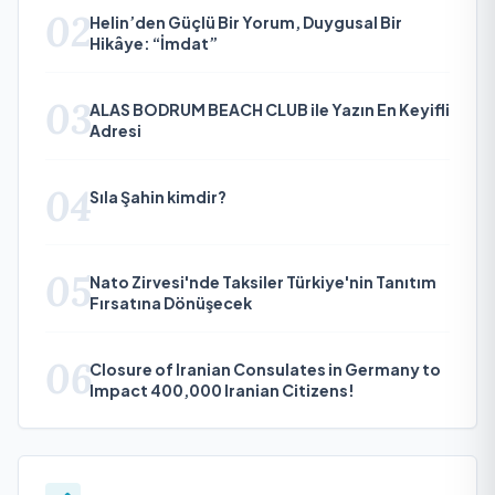
02
Helin’den Güçlü Bir Yorum, Duygusal Bir
Hikâye: “İmdat”
03
ALAS BODRUM BEACH CLUB ile Yazın En Keyifli
Adresi
04
Sıla Şahin kimdir?
05
Nato Zirvesi'nde Taksiler Türkiye'nin Tanıtım
Fırsatına Dönüşecek
06
Closure of Iranian Consulates in Germany to
Impact 400,000 Iranian Citizens!