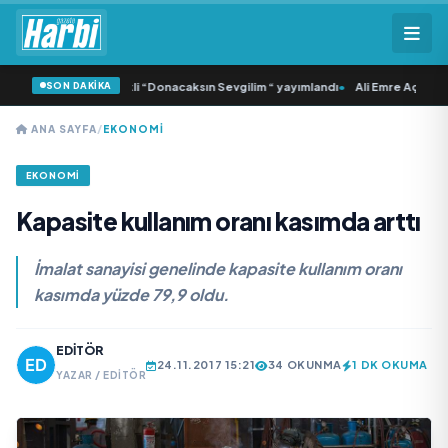
SON DAKİKA
 Samlı ‘dan İkinci Tekli “Donacaksın Sevgilim “ yayımlandı
•
Ali Emre Açıkgöz G
ANA SAYFA
/
EKONOMİ
EKONOMİ
Kapasite kullanım oranı kasımda arttı
İmalat sanayisi genelinde kapasite kullanım oranı
kasımda yüzde 79,9 oldu.
EDITÖR
24.11.2017 15:21
34 OKUNMA
1 DK OKUMA
YAZAR / EDITÖR