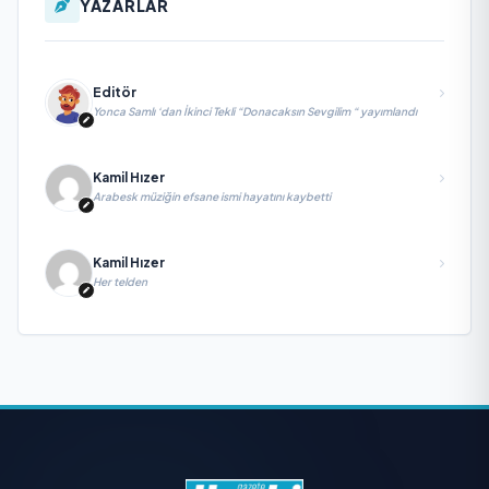
YAZARLAR
Editör
Yonca Samlı ‘dan İkinci Tekli “Donacaksın Sevgilim “ yayımlandı
Kamil Hızer
Arabesk müziğin efsane ismi hayatını kaybetti
Kamil Hızer
Her telden